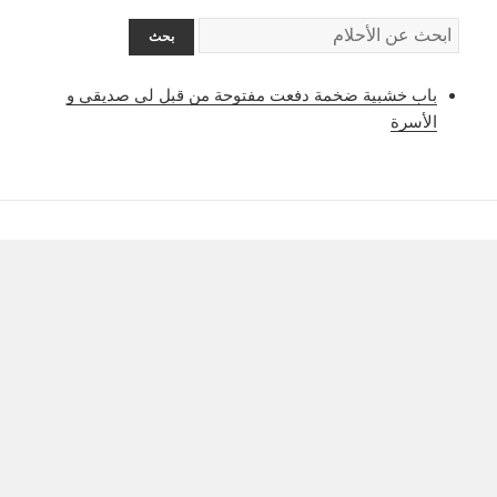
ق
ا
م
باب خشبية ضخمة دفعت مفتوحة من قبل لي صديقي و
و
الأسرة
س
ا
ل
ا
ح
ل
ا
م
: