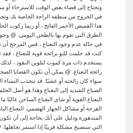
وتحتاج إلى قضاء بعض الوقت للاسترخاء أو مم
في الخروج من منطقة الراحة الخاصة بك وتجربة
هذا القميص الأحمر الفاتح ، أو ربما ركوب الحاف
الطرق التي تقوم بها بالطحن اليومي. @ وجود ر
في حالة عدم وجود النعناع ، فمن المرجح أن تجد
كنت قد حلمت للتو برائحة قوية للنعناع ، فقد
يستخدم ذات مرة كموت لتلوين النقود ، لذلك يُ
رائحة النعناع. @ يمكن أن تكون القضايا الصحية
سواء كان رائحته أو عشبًا. قد تنجذب النساء ال
الصباح الشديد إلى النعناع وهذا هو أصل الحلم 
النعناع القوية أو شاي النعناع الساخن غالبًا 
القرحة أو مشاكل الجهاز الهضمي. النعناع الب
المتدهورة ودليل على أنك بحاجة إلى أن تكون 
التي ستصبح مشكلة قريبًا إذا استمر تجاهلها. 