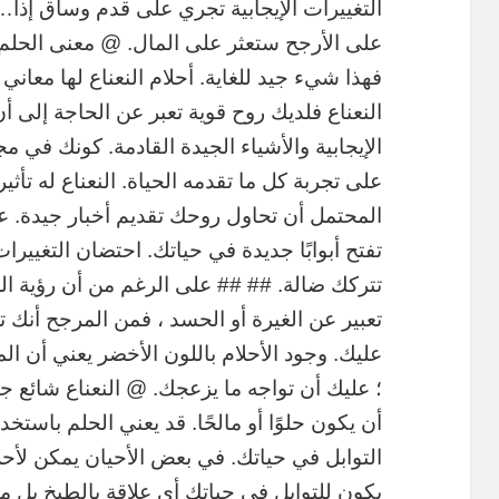
التغييرات الإيجابية تجري على قدم وساق إذا…
على الأرجح ستعثر على المال. @ معنى الحلم
فهذا شيء جيد للغاية. أحلام النعناع لها معان
النعناع فلديك روح قوية تعبر عن الحاجة إلى أن
الإيجابية والأشياء الجيدة القادمة. كونك في م
على تجربة كل ما تقدمه الحياة. النعناع له تأ
المحتمل أن تحاول روحك تقديم أخبار جيدة. ع
تفتح أبوابًا جديدة في حياتك. احتضان التغيير
تتركك ضالة. ## ## على الرغم من أن رؤية الل
تعبير عن الغيرة أو الحسد ، فمن المرجح أنك 
عليك. وجود الأحلام باللون الأخضر يعني أن الم
؛ عليك أن تواجه ما يزعجك. @ النعناع شائع ج
أن يكون حلوًا أو مالحًا. قد يعني الحلم باستخدا
التوابل في حياتك. في بعض الأحيان يمكن لأحل
يكون للتوابل في حياتك أي علاقة بالطبخ بل ما 