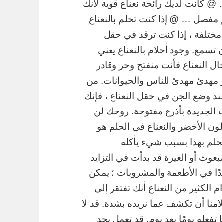
 @ كانت لديك رائحة نعناع قوية لأنك
 مفصل … @ إذا كنت تحلم بالنعناع
ي مختلفة ، إذا كنت ترقد في حقل
 تسمع. وجود أحلام بالنعناع يعني
جال النعناع فأنت منفتح وحر وقادر
ثير مهدئ مهدئ للناس والحيوانات. من
ند وضع الجن في حقل النعناع ، فإنك
ات الجديدة بأذرع مفتوحة. روحك لن
ون الأخضر والنعناع في الحلم هو
تحلم بهذا بسبب شيء يأكله
بعوث أو الغيرة قد بدأت في التزايد
دًا في الأطعمة والمشروبات ؛ يمكن
م الكثير من النعناع أنك تفتقر إلى
امنا أن تكشف عما نريده بشدة. قد لا
تفعله يومًا بعد يوم. قد تعمل بجد