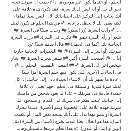
الحلم ، أو عندما تكون غير موجودة. إذا لاحظت أن سرتك تتجه
نحو الداخل أو أنه ليس لديك سرة ، فقد تكون هذه علامة على
أنك بحاجة إلى التركيز على احتياجاتك الآن. ليس سيئًا تمامًا ،
لكنه يعني أنك لا تحظى برعاية. @ في هذا الحلم قد يكون لديك
… @ رأيت السرة. (زر البطن) ## وجدت شيئًا في السرة. ##
شعر أو رأى السرة تنمو. ## فكرت في السرة. ## برزت السرة
الخاصة بك. (كما في الحمل) ## قال أحدهم شيئًا عن
سرتك. (أو أشرت إلى السرة) @ ## التغييرات الإيجابية جارية
إذا … @ أصبحت السرة أكبر. ## تشعر بتحرك السرة. ## أشار
شخص آخر إلى السرة. @ ## المعنى التفصيلي للحلم … @
في الحالات الأخرى التي يكون فيها حلم السرة أمرًا جيدًا
، عادة ما يظهر لك أن الأشياء الجيدة تأتي إلى حياتك. إذا كان
لديك سرة كبيرة أو منبثقة في الحلم ، فهذا يعني أن علاقة
جديدة قادمة في طريقك – عادةً ما يعود شخص من ماضيك
إلى حياتك. عندما تفكر في سرتك في المنام أو تستحوذ على
سرتك فهذه علامة على الخصوبة ونمو الأسرة. عندما تتحرك
السرة أو تنمو فهذا يدل على أنك ستجد بعض المال أو تكسب
المال. هذا هو الحال أيضًا عندما تخرج الأشياء من السرة (مثل
الوبر أو الماء أو البذور). @ هذا الحلم مرتبط بالسيناريوهات