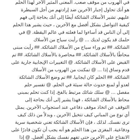
في الهروب من موقف صعب. المعنى المثير الآخر لهذا الحلم
هو أنك تحاول إجبار الآخرين ضد إرادتهم من أجل السيطرة
عليهم. تشير الأسلاك الشائكة أيضًا إلى أنك بحاجة إلى فهم
كيفية التواصل بشكل أفضل مع الآخرين ، حيث يشير هذا الحلم
إلى أن الناس قد أساءوا لما فعلته في عالم اليقظة. @ في
حلمك قد يكون لديك … @ رأيت سياج من الأسلاك
الشائكة. ## تم وراء سياج من الأسلاك الشائكة. ## رأيت مبنى
محاطًا بالأسلاك الشائكة. ## محاصرة بالأسلاك الشائكة. ## تم
القبض على الأسلاك الشائكة. @ التغييرات الإيجابية جارية على
قدم وساق إذا … @ تمكنت من الهروب من الأسلاك
الشائكة. ## الحلم كان ايجابيا. ## تم وضع الأسلاك الشائكة
لعدو أو لمنع حدوث حالة سيئة في الحلم. @ تفسير حلم
مفصل … @ سلك شائك مرتبط بالفخ. إذا كنت تحلم بمبنى
محاط بالأسلاك الشائكة ، فهذا يشير إلى أنك بحاجة إلى
التوقف عن اتخاذ موقف دفاعي عند استجواب الآخرين. يمثل
أي نوع من المباني كيف تتخيل الآخرين ، وبدلاً من ذلك كيف
ترى نفسك. لذلك ، فإن الأسلاك الشائكة تعني شخصية سرية
ودفاعية. المغزى من هذا الحلم هو أنه يجب أن تكون قادرًا على
الانفتاح على الآخرين حتى تفهم نفسك بشكل أفضل. @ إذا