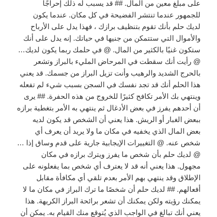
على مبلغ معين من المال. ## قد يسبب له ذلك إحراجًا
للجمهور عندما تنتشر الفضيحة في كل مكان. عندما يكون
لديك حلم بأنك تقوم بتنظيف برازك ، فهذا يدل على الأرباح
والأموال التي ستتمكن من جنيها في حياتك. إنه يدل على أنك
ستكون غنيًا بالكثير من المال. @ في حلمك ربما يكون لديك…
@ رأيت أنك سقطت في المرحاض المليء بالبراز وتشعر
بالحرج الشديد والرهيب وأنت تزيل البراز من جسمك. قد يعني
هذا الحلم أنك قد تجد نفسك في السجن بسبب شيء لم تفعله
وينتهي بك الأمر تكافح كثيرًا للخروج من هذه الحفرة. ## يرى
أن أحدهم يفرز في بعض الأدغال ثم ينتهي به الأمر بتغطية برازه
ببعض الغبار أو الريش. هذا يعني أن الشخص قد يكون لديه
بعض المال الذي يخفيه في مكان ما ولا يريد أن يعرف أي
شخص عنه. @ التغييرات الإيجابية جارية على قدم وساق إذا …
@ لديك حلم بأن شخص ما يفرز ويترك برازه في مكان
مجهول. هذا يعني أنه قد لا يعترف أي شخص بما يفعلونه على
الإطلاق وقد ينتهي بهم الأمر بعدم تلقي أي مكافأة مقابل
أفعالهم. ## لديك حلم أن شخصًا ما ترك البراز في مكان ما لا
يمكنك رؤيته ولكن يمكنك أن تشعر برائحة البراز الكريهة. هذا
يعني أنك تبالغ في الواجب الذي يُتوقع منك القيام به. يمكن أن