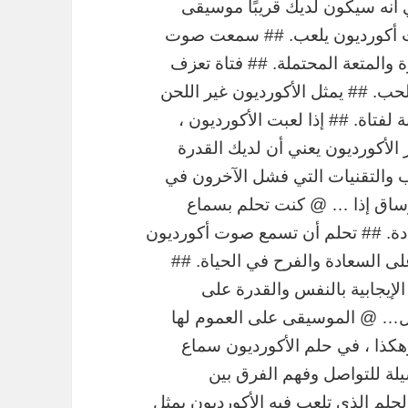
 أنه سيكون لديك قريبًا موسيقى
ت أكورديون يلعب. ## سمعت صوت
ة والمتعة المحتملة. ## فتاة تعزف
لحب. ## يمثل الأكورديون غير اللحن
فتاة. ## إذا لعبت الأكورديون ،
 الأكورديون يعني أن لديك القدرة
ب والتقنيات التي فشل الآخرون في
 وساق إذا … @ كنت تحلم بسماع
يادة. ## تحلم أن تسمع صوت أكورديون
ى السعادة والفرح في الحياة. ##
الإيجابية بالنفس والقدرة على
… @ الموسيقى على العموم لها
 وهكذا ، في حلم الأكورديون سماع
ة للتواصل وفهم الفرق بين
لحلم الذي تلعب فيه الأكورديون يمثل