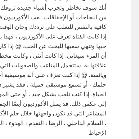
أنك سوف تخاطر وتجرب أشياء جديدة تروقك. ا
من النجاحات أو الإخفاقات. لعب الأكورديون 
كافية بالنفس للتغلب على ترددك وحان الوقت
إذا كانت الفتاة تعزف على الأكورديون ، فهذا 
حبها وتنهي سعيها للبحث عن الحب. @ إذا كان 
أن المرء سيعاني. إذا كانت أنثى ، وكانت مخط
علاقتها به. ستتحمل المتاعب والصعوبات التي 
ويائسة. @ إذا كنت تعزف على آلة موسيقية أخ
حلمك ، أو تسمع موسيقى جميلة ، فقد يشير ذل
الحياة. إذا كنت تلعب بشكل جيد ، أو حتى الم
إلى عكس ذلك. قد يمثل الأكورديون أيضًا الجم
المشاعر التي قد تكون واجهتها خلال حلم الأك
، السلام الداخلي ، الرضا ، التقدم ، الهدوء ، ا
الإحباط