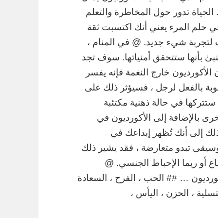
لحياة تدور حول المخاطرة والتعلم
في حلم المرء يعني أنك اكتسبت ثقة
 لتجربة شيء جديد. @ في المنام ،
ينبئ بأنها ستتحقق أمنياتها. سوف تجد
الأكورديون خارج النغمة فإنه يفسر
وبة بالفعل لرجل ، فسيؤثر ذلك على
ستتركها في حالة ذهنية مكتئبة
رى بالإضافة إلى الأكورديون في
ك إلى أنك تُظهر إبداعك في
وسيقى تبدو متعارضة ، فقد يشير ذلك
اع أو ربما الإحباط الجنسي. @
ورديون … ## الحب ، الفرح ، السعادة
لتسلية ، الحزن ، اليأس ،