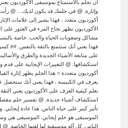
أن تحلم بالاستمتاع بموسيقى الأكورديون يعني
وإثارة. @ في حلمك قد يكون لديك… @ رأي
أكورديون متعدد ، فهذا يشير إلى علامات الإثار
الأكورديون تظهر نجاح المرء في العثور على ا
مشاكل وصعوبات الحياة والحب. خاصة بالنسبة ل
فهذا يعني أنك ستتمتع بالثقة بالنفس. ## كسر
على متابعة الأشياء الجديدة والطرق والأسالي
استكشافها. @ التغييرات الإيجابية على قدم
أكورديون متعددة = هذا الحلم يظهر إثارة الق
يعزف في الكنيسة ، فهذا يعني أنك ستحصل عل
تعلم كيفية العزف على الأكورديون يعني الثقة 
استكشاف أشياء جديدة. @ تفسير حلم مفصل
تأثير كبير على حياة الناس. هذا عادة إيجابي.
الموسيقى هو حلم إيجابي. الموسيقى هي وسيل
الناس. كل آلة موسيقية لها لغتها الخاصة. @ ا