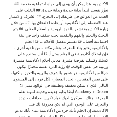
الأكاديمية. هذا يمكن أن يؤدي إلى حياة اجتماعية ضخمة. ##
تعزّز نفسك لتبدأ بداية جديدة وبداية جديدة. ## التغلب على
العديد من العوائق في طريقك إلى النجاح. ## الشرف والامتياز
عند الانضمام إلى الأكاديمية أو إعادة الالتحاق بها. ## من خلال
زيارة الأكاديمية تشعر بالقوة الروحية والسلام العقلي. ## يتم
البحث والتعلم والفهم والتقديم تحت سقف واحد في بيئة
اجتماعية أفضل. @ تفسير مفصل للأحلام… @ الحلم
بالأكاديمية يعتبر بناء للمعرفة وتعلم مكثف. من ناحية أخرى ،
فإن امتلاك أكاديمية في المنام يمثل أيضًا أنك ستندم على
كسلك وكسلك بفرصة مثمرة. معاني أحلام الأكاديمية متميزة
ورتيبة في نفس الوقت. @ رؤية المرء نفسه مختارًا ليكون
جزءًا من الأكاديمية هو شعور بالشرف والهيبة والتحيز. ولكنها ،
على نفس المقياس ، تحدد المعيار ، لكل فرد ، إلى المستوى
التالي الذي لا يمكن تحقيقه وتطبيقه في الواقع. تمثل @
Academy in Dream أيضًا بداية جديدة وحديثة لمهنة تعلم
المعرفة. هناك ، سيكون لديك خيار تكوين صداقات جديدة
والتعرف على الوجوه التي لم تكن معروفة لك قبل
الأكاديمية. إن الحلم بأنك جزء من الأكاديمية ينبئ بأنك تدعو
الآخرين لبناء معارفهم. من خلال القيام بذلك ، سوف تشعر