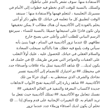
الاستفادة منها. سوف تشعر بالندم على تباطؤك
وكسلك. بالنسبة للوقت الذي تخطو فيه خطوات إلى الأمام في
مسيرتك التعليمية ، لتتعلم فهمها والاستفادة منها ؛ سينفد
الوقت لتطبيق كل ما تتعلمه في حياتك. @ يظهر ذكر أو أنثى
يحلم بالعودة إلى الأكاديمية أن هناك مطالب لا يمكن تحقيقها
ولن تكون قادرًا على استيعابها جميعًا. بالنسبة للنساء ، سيرتفع
الرسم البياني للطلب أعلى وأعلى حتى يصبح خارج
نطاقهم. @ عندما تزور أكاديمية في المنام ، فهذا ينبئ بأنه
سيأتي وقت يلمع فيه حظك. هذا بالتأكيد سيجلب السعادة
والسلام العقلي في حياتك. للحصول عليه ، عليك أولاً التغلب
على العقبات والحواجز التي تعترض طريقك. @ في حلمك قد
يكون لديك… @ شاهد أكاديمية تمثل بناء علاقات وأصدقاء جدد
في محيطك. ## تم اختيارك للانضمام إلى أكاديمية تفسر
نجاحك والشرف الذي ستحظى به ، كونك جزءًا من تلك
الأكاديمية. ## شاهد زيارة إلى أكاديمية تفتح الأبواب لاتجاهات
جديدة لاكتساب المعرفة والتنفيذ في العالم الحقيقي. ##
نفسك تتعامل مع الأكاديمية. ## تمتلك أكاديمية حيث تفعل ما
تريد القيام به. @ التغييرات الإيجابية على قدم وساق إذا … @
تحلم أن يكون لديك أصدقاء وزملاء جدد عندما تزور