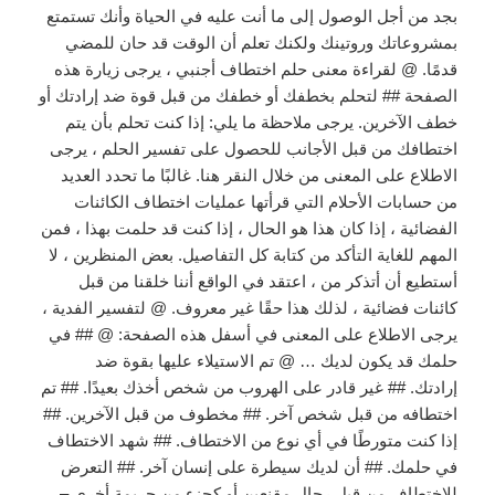
بجد من أجل الوصول إلى ما أنت عليه في الحياة وأنك تستمتع
بمشروعاتك وروتينك ولكنك تعلم أن الوقت قد حان للمضي
قدمًا. @ لقراءة معنى حلم اختطاف أجنبي ، يرجى زيارة هذه
الصفحة ## لتحلم بخطفك أو خطفك من قبل قوة ضد إرادتك أو
خطف الآخرين. يرجى ملاحظة ما يلي: إذا كنت تحلم بأن يتم
اختطافك من قبل الأجانب للحصول على تفسير الحلم ، يرجى
الاطلاع على المعنى من خلال النقر هنا. غالبًا ما تحدد العديد
من حسابات الأحلام التي قرأتها عمليات اختطاف الكائنات
الفضائية ، إذا كان هذا هو الحال ، إذا كنت قد حلمت بهذا ، فمن
المهم للغاية التأكد من كتابة كل التفاصيل. بعض المنظرين ، لا
أستطيع أن أتذكر من ، اعتقد في الواقع أننا خلقنا من قبل
كائنات فضائية ، لذلك هذا حقًا غير معروف. @ لتفسير الفدية ،
يرجى الاطلاع على المعنى في أسفل هذه الصفحة: @ ## في
حلمك قد يكون لديك … @ تم الاستيلاء عليها بقوة ضد
إرادتك. ## غير قادر على الهروب من شخص أخذك بعيدًا. ## تم
اختطافه من قبل شخص آخر. ## مخطوف من قبل الآخرين. ##
إذا كنت متورطًا في أي نوع من الاختطاف. ## شهد الاختطاف
في حلمك. ## أن لديك سيطرة على إنسان آخر. ## التعرض
للاختطاف من قبل رجال مقنعين أو كجزء من جريمة أخرى –