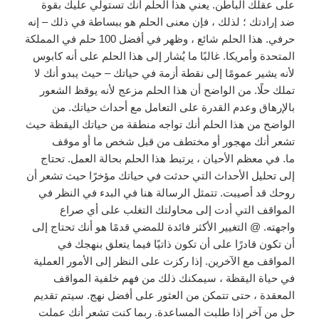
على عقلك الباطن. يعني هذا الحلم أنك تستولي عليك بقوة
ضد إرادتك ؛ لذلك ، فإن معنى الحلم هو ببساطة في ذلك – إنه
حرفي. هذا الحلم شائع ، وظهر في أفضل 100 حلم في المملكة
المتحدة وأمريكا. غالبًا ما يُشار إلى هذا الحلم على أنه كابوس
لأنه يشير عمومًا إلى نقطة أزمة في حياتك – حيث يبدو أنك لا
تملك حلًا. من الواضح أن هذا الحلم مزعج لأنه يوقظ الشعور
بالإرهاق وعدم القدرة على التعامل مع أحداث حياتك. من
الواضح من هذا الحلم أنك تواجه منطقة من حياتك اليقظة حيث
تشعر أنك مهجور أو مختطف من قبل شخص ما أو موقف
ما. في معظم الأحيان ، يرتبط هذا الحلم بحالة العمل. تحتاج
إلى تحليل الأحداث التي حدثت في حياتك مؤخرًا حيث تشعر أن
روحك قد أصيبت. تتمثل الرسالة هنا في البدء في النظر في
المواقف التي أدت إلى محاولتك التغلب على أي صراع
واجهته. @ التغيير الأكثر فائدة للمضي قدمًا هو أنك تحتاج إلى
أن تكون قادرًا على أن تكون ذاتيًا فيما يتعلق بنهجك في
المواقف مع الآخرين. إذا ركزت على النظر إلى الأمور العملية
في حياة اليقظة ، سيمكنك ذلك من فهم خلفية المواقف
المعقدة ، حتى تتمكن من العثور على أفضل نهج. سيتم تقديم
حل من آخر إذا طلبت المساعدة. ربما كنت تشعر أنك عملت