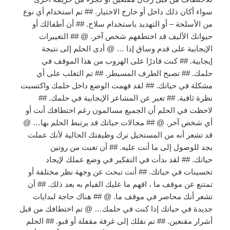
سواء أكان ذلك داخل أو خارج الاختيار. ## تم استخدام أي نوع
من الأسلحة – أو التهديد باستخدام سلاح. ## أن أطفالك أو
حيوانك الأليف قد اختطفهم شخص آخر. @ ## التغييرات
الإيجابية على قدم وساق إذا … @ أدى الحلم إلى نتيجة
إيجابية. ## كنت قادرًا على الهروب من هذا الموقف في
حلمك. ## تصبح الطرف المسيطر. ## تم التغلب على أي
مشكلة في حياتك. ## لقد فهمت الوضع داخل حلمك واكتسبت
نظرة ثاقبة. ## تعبر عن المشاعر الإيجابية في حلمك. ##
لاحظت في الحلم أن الجميع مسالمون رغم اختطافك أنت أو
أي شخص آخر. @ ## مجالات حياتك قد يرتبط الحلم بها… @
قد تشعر أنه من المستحيل ترك وظيفتك الحالية لأنك عملت
بجد للوصول إلى ما أنت عليه. ## أن تعبت من روتين
حياتك. ## لقد بدأت في التفكير في وضع عملك لإيجاد
تحسينات في حياتك. ## أنت تبحث عن وجهة نظر مختلفة أو
تمتنع عن موقف ما ، افهم ما عليك القيام به بعد ذلك. ## أن
تشعر أنك محاصر في موقف ما. @ ## هناك حاجة لبدايات
جديدة في حياتك إذا كنت في حلمك… @ تم اختطافك من قبل
أشرار مقنعين. ## تم نقلك إلى غرفة مقفلة أو قبو. ## الحلم