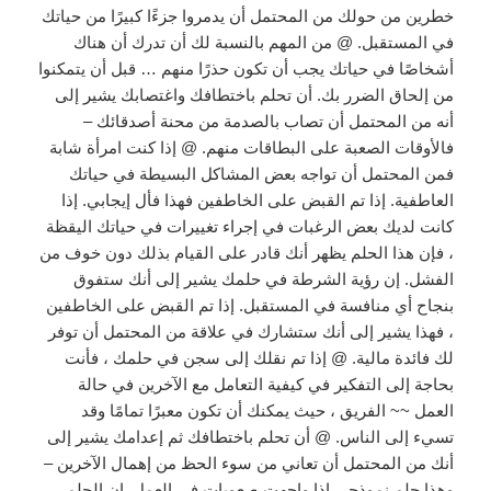
خطرين من حولك من المحتمل أن يدمروا جزءًا كبيرًا من حياتك
في المستقبل. @ من المهم بالنسبة لك أن تدرك أن هناك
أشخاصًا في حياتك يجب أن تكون حذرًا منهم … قبل أن يتمكنوا
من إلحاق الضرر بك. أن تحلم باختطافك واغتصابك يشير إلى
أنه من المحتمل أن تصاب بالصدمة من محنة أصدقائك –
فالأوقات الصعبة على البطاقات منهم. @ إذا كنت امرأة شابة
فمن المحتمل أن تواجه بعض المشاكل البسيطة في حياتك
العاطفية. إذا تم القبض على الخاطفين فهذا فأل إيجابي. إذا
كانت لديك بعض الرغبات في إجراء تغييرات في حياتك اليقظة
، فإن هذا الحلم يظهر أنك قادر على القيام بذلك دون خوف من
الفشل. إن رؤية الشرطة في حلمك يشير إلى أنك ستفوق
بنجاح أي منافسة في المستقبل. إذا تم القبض على الخاطفين
، فهذا يشير إلى أنك ستشارك في علاقة من المحتمل أن توفر
لك فائدة مالية. @ إذا تم نقلك إلى سجن في حلمك ، فأنت
بحاجة إلى التفكير في كيفية التعامل مع الآخرين في حالة
العمل ~~ الفريق ، حيث يمكنك أن تكون معبرًا تمامًا وقد
تسيء إلى الناس. @ أن تحلم باختطافك ثم إعدامك يشير إلى
أنك من المحتمل أن تعاني من سوء الحظ من إهمال الآخرين –
وهذا حلم نموذجي إذا واجهت صعوبات في العمل. إن الحلم