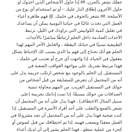
جعلك تشعر بالحزن. ## إذا حاول الأشخاص الذين أخذوك أو
حاول الآخرون إطلاق النار عليك – أو تم استخدام أي نوع من
الأسلحة. ## تشعر بالخوف في حلمك. @ فهم ظاهرة أعباء
العمل التي تحدث غالبًا في حياتنا اليومية يمكن أن يساعدك
في تقليل كمية الكوابيس التي تراودك في الليل. ترتبط
الأحداث الصادمة داخل الحلم ارتباطًا مباشرًا بالأحداث
الطبيعية نسبيًا في حياتك اليقظة ، والعامل الآخر المهم لهذا
الحلم هو أنك تحتاج إلى فهم ما الذي يسبب لك الإحباط بشكل
معقول في الحياة. إذا واجهت أي جرح أو تعذيب في حلمك ،
فهذا مرتبط بقدرتك على مواجهة العواقب الصعبة في
المستقبل. إن الحلم بالوجود مع شخص ارتكب جريمة يدل على
أنه من المحتمل أن تتعرض للمضايقة من قبل أشخاص من
حولك في المستقبل القريب. من المهم محاولة تنمية
الصداقات من حولك مسبقًا. إذا تمت إدانتك بجريمة (على
سبيل المثال الاختطاف) ، فهذا يدل على أنه من المحتمل أن
تشعر بالقمع والتغلب على أحد أفراد الأسرة في المستقبل. إذا
كنت ضحية فهذا يدل على أنه من المحتمل أن تجد مشروعًا في
العمل معقدًا ويصعب فهمه. إذا تم اختطافك من قبل لصوص أو
كجزء من عملية سطو ، فهذا الحلم يشير إلى أن لديك أعداء