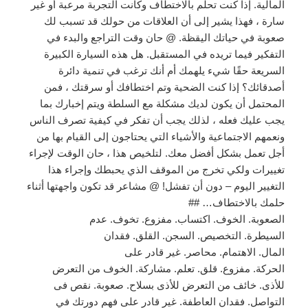
المالية. إذا كنت تحلم بالاختطاف وكانت التجربة مرعبة أو غير
سارة ، فهذا يشير إلى أن العلاقات من حولك قد تسبب لك
صعوبة في حياتك اليقظة. @ حان وقت التراجع والبدء في
التفكير فيما تريده في المستقبل. هل هذه السيارة الكبيرة
السريعة حقًا شيء يلهمك أم أنك ترغب في تنمية دائرة
أصدقائك؟ إذا كنت الضحية وتم اختطافك أو سرقتك ، فمن
المحتمل أن يكون لديك مشكلة مع السلطة ويتم إخبارك بما
يجب عليك فعله ، لذلك يجب أن تفكر في كيفية تصرف الناس
ونعمهم الاجتماعية والأشياء التي يحتاجون إلى القيام بها من
أجل تعمل بشكل أفضل معك. لتلخيص هذا ، حان الوقت لإجراء
تغييرات ولكي تخرج من الموقف الذي يحبطك وإجراء هذا
التغيير اليوم – دون أن تفشل! @ مشاعر قد تكون واجهتها أثناء
حلمك بالاختطاف… ##
الصعوبة. الخوف. اكتساب. مفزوع. تخوف. عدم
السيطرة. التخصيص. السجن. القلق. فقدان
المال. الاهتمام. محاصر. غير قادر على
الحركة. مفزوع. قلق. تعلم. مشاركة. الخوف من التعرض
للأذى. خائف من التعرض للأذى بسلاح. صعوبة. نقص فى
التواصل. فقدان العاطفة. غير قادر على فهم دورتك في