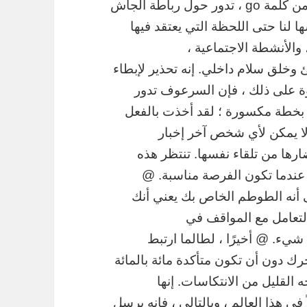
الهدوء قبل العاصفة. @ السرعوف ، مباشرة من كلمة go ، تدور حول رباطة الجأش
 لنا حتى اللحظة التي يعتقد فيها
والأنشطة الاجتماعية ،
 وخلق سلام داخلي. إنه تحذير لإبطاء
وة على ذلك ، فإن السرعوف تدور
ًا بخطة مكسورة ؛ لقد أخذت بالفعل
لا يمكن لأي شخص آخر إخبار
رها من تلقاء نفسها. تنتظر هذه
ندما تكون الفرصة مناسبة. @
 أنه الطوطم الخاص بك يعني أنك
التعامل مع المواقف في
يء. @ أخيرًا ، لطالما ارتبط
رك دون أن تكون متأكدة مائة بالمائة
ه القليل من الانتكاسات. إنها
 في هذا العالم ، وبالتالي ، فإنه يرسل