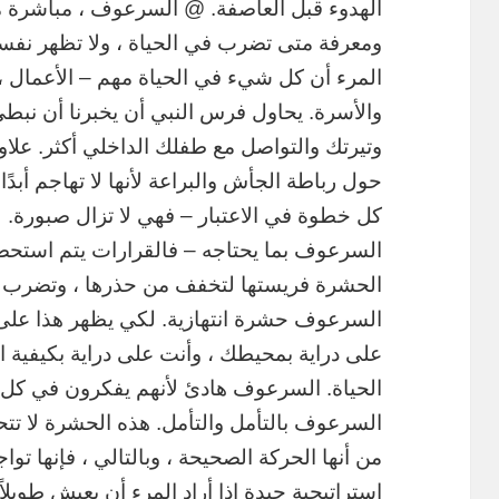
ومعرفة متى تضرب في الحياة ، ولا تظهر نفسها
المرء أن كل شيء في الحياة مهم – الأعمال ، 
والأسرة. يحاول فرس النبي أن يخبرنا أن نبطئ
وتيرتك والتواصل مع طفلك الداخلي أكثر. علا
حول رباطة الجأش والبراعة لأنها لا تهاجم أبد
كل خطوة في الاعتبار – فهي لا تزال صبورة. 
السرعوف بما يحتاجه – فالقرارات يتم استحضا
الحشرة فريستها لتخفف من حذرها ، وتضرب ع
السرعوف حشرة انتهازية. لكي يظهر هذا على
على دراية بمحيطك ، وأنت على دراية بكيفية 
الحياة. السرعوف هادئ لأنهم يفكرون في كل ش
السرعوف بالتأمل والتأمل. هذه الحشرة لا تتح
من أنها الحركة الصحيحة ، وبالتالي ، فإنها تواج
استراتيجية جيدة إذا أراد المرء أن يعيش طويلاً