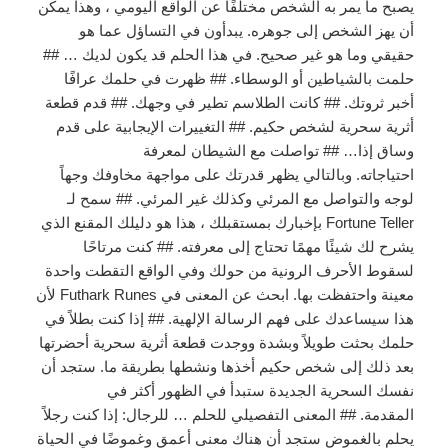
يصبح ما يمر به الشخص مختلفًا عن الواقع اليومي ، وهذا يمكن
أن يهز الشخص إلى جوهره. يبدأون في التساؤل عما هو
حقيقي وما هو غير صحيح. في هذا الحلم قد يكون لديك … ##
حلمت بالشياطين أو الوسطاء. ## ظهرت في حلمك عرافًا
أخبر ثروتك. ## كانت الطلاسم تطير في وجهك. ## قدم قطعة
أثرية سحرية لشخص حكيم. ## التغييرات الإيجابية على قدم
وساق إذا… ## تواصلت مع الشيطان لمعرفة
احتياجاته. وبالتالي يظهر قدرتك على مواجهة مخاوفك وجهاً
لوجه والتواصل مع المرئي وكذلك غير المرئي. ## سمح لـ
Fortune Teller بإخبارك بمستقبلك ، هذا هو دليلك المقنع الذي
يشرح لك شيئًا مهمًا تحتاج إلى معرفته. ## كنت مرتاحًا
لسقوط الأحرف الرونية من حولك وفي الواقع التقطت واحدة
معينة واحتفظت بها. ابحث عن المعنى في Futhark Runes لأن
هذا سيساعدك على فهم الرسالة الإلهية. ## إذا كنت بطلاً في
حلمك بحثت طويلاً وبشدة ووجدت قطعة أثرية سحرية أحضرتها
بعد ذلك إلى شخص حكيم أخذها ونشطها بطريقة ما. ستجد أن
نفسك السحرية الجديدة ستبدأ في الظهور أكثر في
المقدمة. ## المعنى التفصيلي للحلم … للرجال: إذا كنت رجلاً
يحلم بالغموض ستجد أن هناك معنى أعمق وغموضًا في الحياة