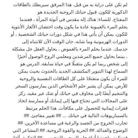
لم تكن على دراية به من قبل. هذا المرفق سيربطك بالطاقات
الذكورية للكون. قبول حياتك الروحية الجديدة هو
المفتاح. للنساء: هناك إله مقدس في أنوثة المرأة ، فعندما
يحلم المرء بالغيبوبة عادة ما يكون وقت احتضان الألغاز الأنثوية
للكون. يمكن أن يأتي هذا في شكل دورات حياتك الشخصية ، أو
الدورات الهرمونية وما شابه. حان الوقت الآن للانتباه إلى
حدسك. عندما يحلم المرء بالغموض ، يحاول العقل حل مشكلة
، بينما يحاول جميع المرشدين ومعلمي الروح الوصول أخيرًا
إلى شخص ربما لم يكن متقبلًا في حياة سابقة. الدرس هو
السماح لهذا التنوير المكتشف الجديد بالحدوث بحيث يمكن
للمرء أن يكون منفتحًا على كل الطاقات النفسية والروحية
للأرض. يمكن أن يشير حلم الأشخاص الذين يمارسون السحر
والتنجيم أيضًا إلى مخاوف في حياتك أو شك غير مقيد. ركز
على المجالات التي تحتاج فيها إلى إيمانك أو ممارسة اتخاذ
قفزات إيمانية للحصول على مكافآت. هذا الحلم مرتبط
بالسيناريوهات التالية في حياتك … ## تغيير مفاجئ. ##
تجارب الخروج من الجسد والرغبة في مساعدة الآخرين. ##
الوضوح والعدالة. ## الحرية والقوة الروحية. ## المشاعر التي
قد تكون واجهتها أثناء حلم السحر والتنجيم … ## الحكمة. ألغاز