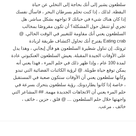
سلطعون يشير إلى أنك بحاجة إلى التخلي عن حياة
اليقظة. لذلك ، إذا كنت تحلم بسرطان البحر ، فاسأل نفسك
إذا كان هناك شيء في حياتك لا تواجهه بشكل مباشر. هل
تجري أو تتنقل حول المشكلة؟ أن تكون مقروصًا بمخالب
السلطعون يعني أنك مقاومة للتغيير في الوقت الحالي. @
Eating crab يقترح أنك تحاول اكتشاف طريقة لزيادة
ثروتك. إن تناول شطيرة السلطعون هو فأل إيجابي ، وهذا يدل
على الأوقات الجيدة المقبلة. يعيش السلطعون العنكبوتي عادة
لمدة 100 عام ، وإذا ظهر ذلك في حلم المرء ، فهذا يعني أنه
يمكن توقع حياة طويلة. @ لرؤية الكائنات الفضائية التي تبدو
وكأنها سلطعون يعني أن الأوقات ستكون صعبة في المستقبل
، خاصة إذا كانوا يطاردونك. رؤية سلطعون يتحرك بسرعة في
حلم المرء يعني أن الاتجاهات الجديدة مهمة. ## المشاعر التي
واجهتها خلال حلم السلطعون … @ قلق ، حزين ، خائف ،
خائف ، مرعب.