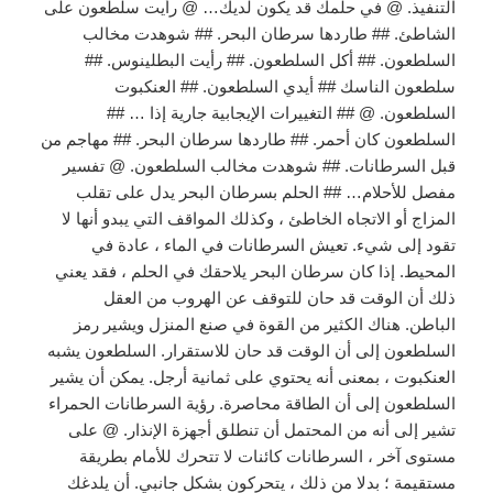
التنفيذ. @ في حلمك قد يكون لديك… @ رأيت سلطعون على
الشاطئ. ## طاردها سرطان البحر. ## شوهدت مخالب
السلطعون. ## أكل السلطعون. ## رأيت البطلينوس. ##
سلطعون الناسك ## أيدي السلطعون. ## العنكبوت
السلطعون. @ ## التغييرات الإيجابية جارية إذا … ##
السلطعون كان أحمر. ## طاردها سرطان البحر. ## مهاجم من
قبل السرطانات. ## شوهدت مخالب السلطعون. @ تفسير
مفصل للأحلام… ## الحلم بسرطان البحر يدل على تقلب
المزاج أو الاتجاه الخاطئ ، وكذلك المواقف التي يبدو أنها لا
تقود إلى شيء. تعيش السرطانات في الماء ، عادة في
المحيط. إذا كان سرطان البحر يلاحقك في الحلم ، فقد يعني
ذلك أن الوقت قد حان للتوقف عن الهروب من العقل
الباطن. هناك الكثير من القوة في صنع المنزل ويشير رمز
السلطعون إلى أن الوقت قد حان للاستقرار. السلطعون يشبه
العنكبوت ، بمعنى أنه يحتوي على ثمانية أرجل. يمكن أن يشير
السلطعون إلى أن الطاقة محاصرة. رؤية السرطانات الحمراء
تشير إلى أنه من المحتمل أن تنطلق أجهزة الإنذار. @ على
مستوى آخر ، السرطانات كائنات لا تتحرك للأمام بطريقة
مستقيمة ؛ بدلا من ذلك ، يتحركون بشكل جانبي. أن يلدغك