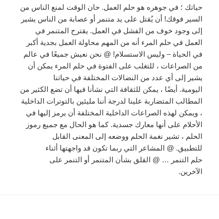
حياتك ؛ في جوهره هو حلم العمل. حان الوقت لمنع الناس من
السير فوقك! أن يُقتل على يد متنمر أو عصابة من الناس يشير
إلى وجود خوف من الفشل في العمل. يقترح المتنمر في
العمل في حلم المرء أنه من المهم محاولة العمل بجدية أكبر
في الحياة – وليس الاستسلام! @ نحن نعيش جميعًا في عالم
من الصراعات ، للتغلب على الفتوة في حلم المرء يمكن أن
يشير إلى أي عدد من النضالات المختلفة في حياتنا
اليومية. أيضًا ، يمكن للثقافة التي نشأنا فيها أن تضع الكثير من
المطالب المتضاربة علينا لدرجة أننا مليئين بالتوترات الداخلية
، ويمكن لهذه الصراعات الداخلية المختلفة أن يرمز إليها في
الأحلام على أنها معارك جسدية. كما هو الحال مع جميع رموز
الحلم ، تشير نغمة الحلم ووضعه إلى المعنى القابل
للتطبيق. @ المشاعر التي ربما تكون قد واجهتها أثناء
حلم التنمر … @ القلق بشأن المتنمر أو التنمر على
الآخرين.