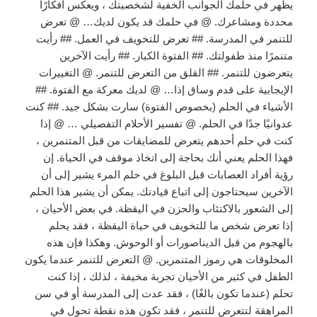
يظهر في حلمك الجوانب الخفية لشخصيتك ، ويعكس أفكارًا
محددة ومشاعرك. @ في حلمك قد يكون لديك… @ تعرض
للتنمر في المدرسة. ## تعرض للتخويف في العمل. ## رأيت
متنمرًا منذ طفولتك. ## الفتوة الكبار. ## رأيت الآخرين
يتعرضون للتنمر. ## القلق من التعرض للتنمر. @ التغييرات
الإيجابية على قدم وساق إذا… @ لديك معركة مع الفتوة. ##
الأشياء في الحلم (بخصوص الفتوة) سارت بشكل جيد. ## كنت
عدوانيًا جدًا في الحلم. @ تفسير الأحلام التفصيلي … @ إذا
كنت في حلم أحدهم يتعرض للمضايقات من قبل المتنمرين ،
فهذا الحلم يعني أنك بحاجة إلى اتخاذ موقف في الحياة. إن
رؤية أفراد العصابات قبل البلوغ في حلم المرء يشير إلى أن
الآخرين سيحتاجون إلى اتباع قيادتك. يمكن أن يشير هذا الحلم
إلى الشعور بالاكتئاب والحزن في اليقظة. في بعض الأحيان ،
إذا تعرض شخص ما للتخويف في حياة اليقظة ، فقد يحلم
بالهجوم من قبل الديناصورات أو الوحوش. وهكذا فإن هذه
المخلوقات هي رموز المتنمرين. @ التعرض للتنمر عندما يكون
الطفل في كثير من الأحيان تجربة مخيفة ، لذلك ، إذا كنت
تحلم (عندما تكون بالغًا) ، فقد عدت إلى المدرسة أو في سن
المراهقة لتتعرض للتنمر ، فقد تكون هذه نقطة تحول في