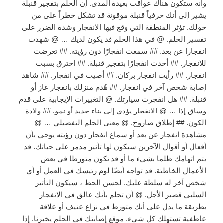
وأنه ستكون هناك عواقب بعيدة المدى. إن الحلم بتفجير قنبلة
يشير إلى أنك حرفياً قنبلة موقوتة قد تشكل خطراً على من
حولك. تؤثر المنطقة التي وقع فيها الانفجار وشدة الضرر على
تفسير الحلم. @ في هذا الحلم قد يكون لديك … @ شهدت
انفجارا عن بعد. ## سمعت انفجارًا دون رؤيته. ## تعرضت
للانفجار. ## أحدث انفجارًا بتفجير قنبلة. ## احترق بسبب
انفجار. ## رأيت انفجار بركان. ## أصيب في انفجار. ## شاهد
إصابة شخص آخر في انفجار. ## هُدم منزلك بانفجار غاز أو
قنبلة. ## هل انفجرت سيارتك. @ التغييرات الإيجابية على قدم
وساق إذا … @ الانفجار يؤدي إلى بناء جديد أو نمو. ## ولادة
الكون. ## إطلاق صاروخ. @ معنى الحلم التفصيلي … @
مشاهدة انفجار عن بعد أو سماع انفجار دون رؤيته يوحي بأن
أفعال أو أقوال الآخرين سيكون لها تأثير مدمر على حياتك. قد
يتم اتهامك ظلما بشيء ما أو قد تكون متورطا في بعض
الأعمال الخاطئة. قد تواجه أيضًا لوم رئيسك في العمل أو أي
شخص آخر له سلطة عليك. لحسن الحظ ، سيكون التأثير
السلبي قصير الأجل. @ أن تحلم بأنك عالق في الانفجار
بطريقة ما يدل على أنك متورط في نزاع عنيف أو علاقة
عاطفية تستهلك كل شيء. موقع إصابتك في الحلم يخبرنا. إذا