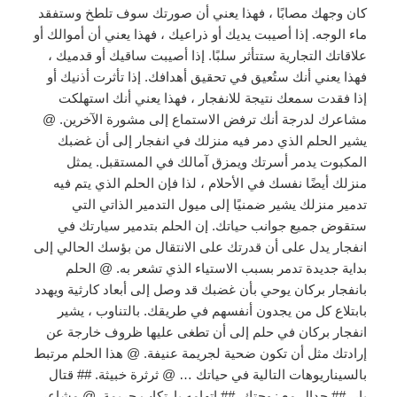
كان وجهك مصابًا ، فهذا يعني أن صورتك سوف تلطخ وستفقد
ماء الوجه. إذا أصيبت يديك أو ذراعيك ، فهذا يعني أن أموالك أو
علاقاتك التجارية ستتأثر سلبًا. إذا أصيبت ساقيك أو قدميك ،
فهذا يعني أنك ستُعيق في تحقيق أهدافك. إذا تأثرت أذنيك أو
إذا فقدت سمعك نتيجة للانفجار ، فهذا يعني أنك استهلكت
مشاعرك لدرجة أنك ترفض الاستماع إلى مشورة الآخرين. @
يشير الحلم الذي دمر فيه منزلك في انفجار إلى أن غضبك
المكبوت يدمر أسرتك ويمزق آمالك في المستقبل. يمثل
منزلك أيضًا نفسك في الأحلام ، لذا فإن الحلم الذي يتم فيه
تدمير منزلك يشير ضمنيًا إلى ميول التدمير الذاتي التي
ستقوض جميع جوانب حياتك. إن الحلم بتدمير سيارتك في
انفجار يدل على أن قدرتك على الانتقال من بؤسك الحالي إلى
بداية جديدة تدمر بسبب الاستياء الذي تشعر به. @ الحلم
بانفجار بركان يوحي بأن غضبك قد وصل إلى أبعاد كارثية ويهدد
بابتلاع كل من يجدون أنفسهم في طريقك. بالتناوب ، يشير
انفجار بركان في حلم إلى أن تطغى عليها ظروف خارجة عن
إرادتك مثل أن تكون ضحية لجريمة عنيفة. @ هذا الحلم مرتبط
بالسيناريوهات التالية في حياتك … @ ثرثرة خبيثة. ## قتال
بار. ## جدال مع زوجتك. ## اتهامه بارتكاب جريمة. @ مشاعر