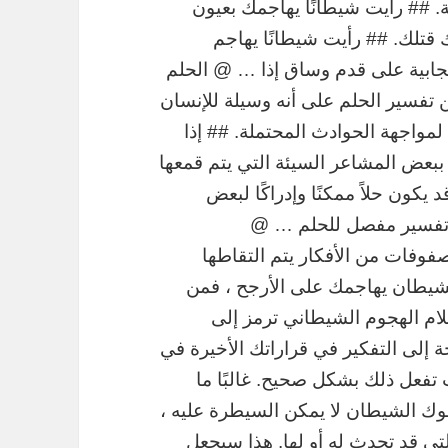
. ## رأيت شيطانًا يهاجمك بعيون
 قتلك. ## رأيت شيطانًا يهاجم
جابية على قدم وساق إذا … @ الحلم
تفسير الحلم على أنه وسيلة للإنسان
مواجهة الحوادث المحتملة. ## إذا
ببعض المشاعر السيئة التي يتم قمعها
 يكون حلاً ممكنًا وإدراكًا لبعض
 تفسير مفصل للحلم … @
. مصفوفات من الأفكار يتم التقاطها
بشيطان يهاجمك على الأرجح ، فمن
لام الهجوم الشيطاني ترمز إلى
جة إلى التفكير في قراراتك الأخيرة في
ت تفعل ذلك بشكل صحيح. غالبًا ما
ك الشيطان لا يمكن السيطرة عليه ،
لتي قد تحدث له أو لها. هذا سيجعل