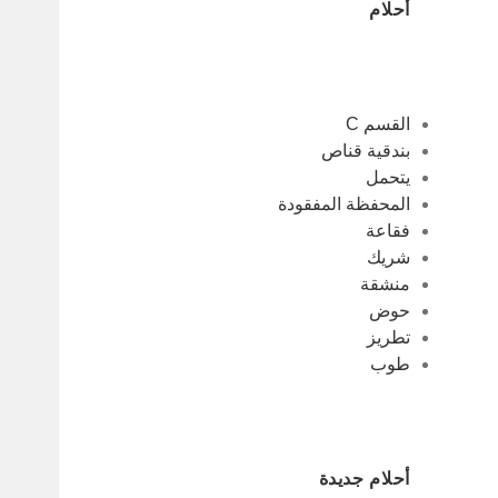
أحلام
القسم C
بندقية قناص
يتحمل
المحفظة المفقودة
فقاعة
شريك
منشقة
حوض
تطريز
طوب
أحلام جديدة