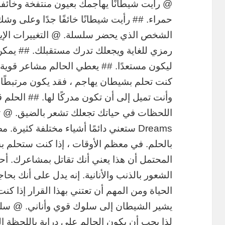
@ رأيت شيطانًا يهاجمك بعيون منتفخة وخائفة
حمراء. ## رأيت شيطانًا خائفًا جدًا وعلى وشك
الشخص الذي يحضر سلسلة. @ التغييرات الإي
رمزي للغاية ويجعلك تدرك مستقبلك. ## يمكن 
ليكون مستعدًا. ## يعطي الحالم مشاعر قوية ل
كنت تحلم بشيطان يهاجم ، فقد يكون مرتبطًا 
وأنت تميل إلى أن تكون مدركًا لها. ## الحلم قد
اللحظات في حياتك تجعلك تشعر بالضيق. @
Dreams ستعني دائمًا أشياء مختلفة كثيرة
بالحلم. في معظم الأوقات ، إذا كنت ستحلم 
المحتمل أن هذا يعني أنك تقاتل بمشاعرك. أح
الشعور بالذنب والأنانية. إنه يدل على أنك بحا
الحياة ومن المهم أن تعتني بهذا القرار إذا كن
يشير الشيطان إلى سلوك قوي وأناني. @ سلو
لذا يجب أن يكون الحالم على دراية باللحظة ا