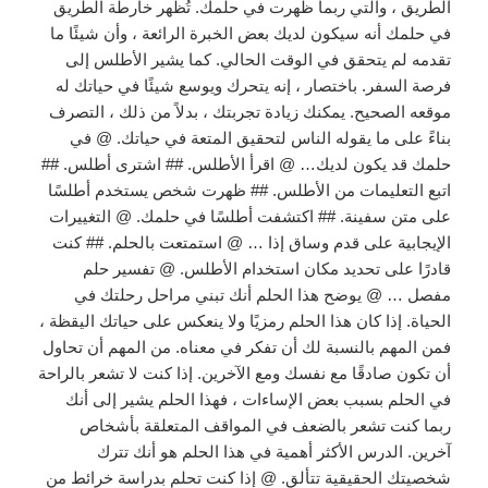
الطريق ، والتي ربما ظهرت في حلمك. تُظهر خارطة الطريق
في حلمك أنه سيكون لديك بعض الخبرة الرائعة ، وأن شيئًا ما
تقدمه لم يتحقق في الوقت الحالي. كما يشير الأطلس إلى
فرصة السفر. باختصار ، إنه يتحرك ويوسع شيئًا في حياتك له
موقعه الصحيح. يمكنك زيادة تجربتك ، بدلاً من ذلك ، التصرف
بناءً على ما يقوله الناس لتحقيق المتعة في حياتك. @ في
حلمك قد يكون لديك… @ اقرأ الأطلس. ## اشترى أطلس. ##
اتبع التعليمات من الأطلس. ## ظهرت شخص يستخدم أطلسًا
على متن سفينة. ## اكتشفت أطلسًا في حلمك. @ التغييرات
الإيجابية على قدم وساق إذا … @ استمتعت بالحلم. ## كنت
قادرًا على تحديد مكان استخدام الأطلس. @ تفسير حلم
مفصل … @ يوضح هذا الحلم أنك تبني مراحل رحلتك في
الحياة. إذا كان هذا الحلم رمزيًا ولا ينعكس على حياتك اليقظة ،
فمن المهم بالنسبة لك أن تفكر في معناه. من المهم أن تحاول
أن تكون صادقًا مع نفسك ومع الآخرين. إذا كنت لا تشعر بالراحة
في الحلم بسبب بعض الإساءات ، فهذا الحلم يشير إلى أنك
ربما كنت تشعر بالضعف في المواقف المتعلقة بأشخاص
آخرين. الدرس الأكثر أهمية في هذا الحلم هو أنك تترك
شخصيتك الحقيقية تتألق. @ إذا كنت تحلم بدراسة خرائط من