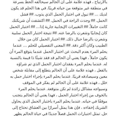
بالارتياح ، فهذه علامة على أن الحالم سيحالفه الحظ بسرعة
في منطقة غير متوقعة من حياته قريبًا. في هذا الحلم قد يكون
لديك … ## تبول في اختبار الحمل الذي يذوب. ## فشل
الحمل. ## وجدت الراحة في الحمل. ## اكتشفت أن شريكتك
كانت حاملاً. ## التغييرات الإيجابية جارية إذا… ## اختبار الحمل
كان إيجابيًا وشعرتِ بالرضا عنه. ## نتيجة اختبار الحمل سلبية
وشعرتِ بالرضا حيال ذلك. ## اختبار الحمل كان من خلال
الطبيب وكان أكثر دقة. ## المعنى التفصيلي للحلم … عندما
يحلم المرء بعدم البحث عن اختبار الحمل عندما يتوقع المرء أن
يكون حاملاً ، فهذا يعني أن الحالم قد فقد شيئًا ذا قيمة بالنسبة
له. عندما يحلم المرء بفقدان اختبار الحمل الذي تم شراؤه
بالفعل ، فهذه علامة على أن الحالم يتطلع إلى مقابلة شخص
معين وسيصادفه قريبًا. عندما يحلم المرء بإجراء اختبار حمل به
خلل ، فهذه علامة على أن الحالم لم يفكر في الموقف
وسيواجه مشاكل زائدة لم تكن متوقعة. عندما يحلم المرء
بالخوف من إجراء اختبار الحمل ، فهذا يعني أن الحالم يتجنب
موقفًا في حياته. عندما يحلم المرء باختبار الحمل الذي يحاول
الشريك إخفاءه ، فإن هذا يمثل أسرارًا بين العشاق تحتاج إلى
حل. تمثل اختبارات الحمل فصلاً جديدًا في حياة الحالم يظهر