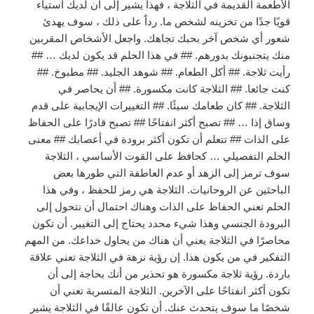
الأطعمة القديمة في الثلاجة ، فهذا يشير إلى أن لديك استياء
قويًا جدًا من تخزينه لشخص ما. رداً على ذلك ، سوف يهدئ
شعور أي شخص آخر بحبك تجاهك. واجعل الأشخاص المقربين
منك يتجنبونك بدورهم. ## في هذا الحلم قد يكون لديك … ##
رأيت ثلاجة. ## أكل الطعام. ## شوهد الجليد. ## مطبوخ. ##
كنت جائعا. ## الثلاجة كانت مكسورة. ## أن يحاصر في
الثلاجة. ## كان طعامك سيئًا. ## التغييرات الإيجابية على قدم
وساق إذا … ## تصبح أكثر انفتاحًا ## تصبح قادرًا على الحفاظ
على الذات ## تتعلم أن تكون أكثر برودة في أعصابك ## معنى
الحلم التفصيلي … كحافظ على القوت الأساسي ، الثلاجة
سوف ترمز إلى الزهد أو عدم العاطفة التي طورها بعض
الباحثين عن الروحانيات. الثلاجة هي رمز للحفظ ، وفي هذا
الحلم تعني الحفاظ على الذات وهناك احتمال أن نتحول إلى
البرودة الجنسي وهذا شيء محدد يحتاج إلى التغيير. أن تكون
محاصرًا في الثلاجة يعني أن هناك من يحاول خداعك. من المهم
التفكير في من يكون هذا. إن رؤية نزهة في الثلاجة تعني علاقة
باردة. رؤية ثلاجة مكسورة هو تحذير من أنك بحاجة إلى أن
تكون أكثر انفتاحًا على الآخرين. الثلاجة المتسربة تعني أن
شخصًا ما سوف يتحدث عنك. أن تكون عالقًا في الثلاجة يشير