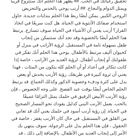
تحقيق رغباتك في الحب. ## يظهر هذا الحلم أنك ستتزوج قريبًا
ويمثل الدوام والنجاح. ## أرنب يوحي بالحدس والتحريض
الروحي الكبير. يمكن أيضًا ربط هذا الحلم ببدايات جديدة. حاول
استخدام صفاتك الأنثوية في الحياة. هل كنت سريعًا في اتخاذ
القرار؟ أرنب يعني أن الأشياء في الحياة سوف تتسارع. يرتبط
هذا الحلم أيضًا بالخصوبة وقد تجد أنك ستتمكن من إنجاب
طفل بسهولة تامة في المستقبل. لرؤية الأرانب في منزل أو
كحيوان أليف مرتبط بالأطفال. يوحي هذا الحلم أنك تفكر في
طفولتك أو إنجاب أطفال. لرؤية العديد من الأرانب ، خاصة إذا
كانت تتكاثر في أعداد أو أن الحلم كله يتكون من المئات ، فهذا
يعني أن ثروة كبيرة في طريقك. رؤية الأرنب يخدش أو يعض
يدل على كثرة ودفء وخصوبة الذكور وكذلك الجماع. قد يرتبط
الحلم الخاص أيضًا بوقت عيد الفصح. على وجه الخصوص ، فإن
رؤية الأرنب الأبيض الرقيق في حلمك يمثل التزامًا عميقًا
بالحب. يعمل الأرنب البني كدليل يقودك نحو المسار الصحيح
في الحياة. إن رؤية أرنب أسود في حلمك يعني أنك قد تعاني
من القلق في المستقبل. في حال كان الأرنب يقفز ، خاصة في
الحقول ، فإن هذا الحلم يدل على الرجولة. سوف ينتهي بك
الأمر إلى إنجاب العديد من الأطفال. بالإضافة إلى ذلك ، قد