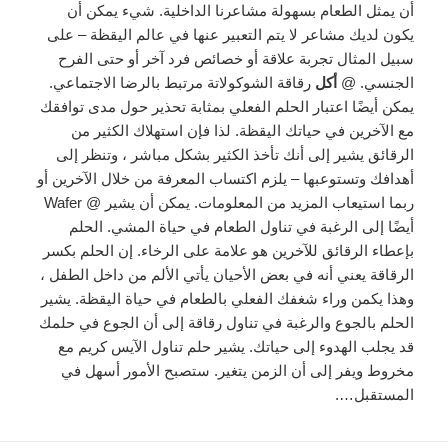
أن يمثل الطعام بسهولة مشاعرنا الداخلية. شيء يمكن أن
يكون لديك مشاعر لا يتم التعبير عنها في عالم اليقظة – على
سبيل المثال تجربة علاقة أو خصائص فرد آخر أو حتى الفرح
الجنسي. @
أكل
رقاقة الشوكولاتة مرتبط بالرضا الاجتماعي.
يمكن أيضًا اعتبار الحلم الفعلي بمثابة تحذير حول مدى توافقك
مع الآخرين في حياتك اليقظة. لذا فإن استهلاك الكثير من
الرقائق يشير إلى أنك تأخذ الكثير بشكل مباشر ، وتنظر إلى
أهدافك وتستوعبها – يلزم اكتساب المعرفة من خلال الآخرين أو
ربما استيعاب المزيد من المعلومات. يمكن أن يشير @ Wafer
أيضًا إلى الرغبة في تناول الطعام في حياة المشي. الحلم
بإعطاء الرقائق للآخرين هو علامة على الرخاء. إن الحلم بكسر
الرقاقة يعني أنه في بعض الأحيان يأتي الألم من داخل الطفل ،
وهذا يكمن وراء شغفك الفعلي بالطعام في حياة اليقظة. يشير
الحلم بالجوع والرغبة في تناول رقاقة إلى أن الجوع في حلمك
قد يجلب الهدوء إلى حياتك. يشير حلم تناول الآيس كريم مع
مخروط ويفر إلى أن الزمن يتغير. ستصبح الأمور أسهل في
المستقبل….