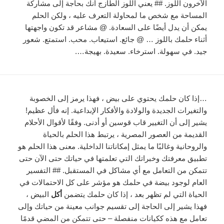
الآخرون اللوز. ## يعني اللوز الطازج أنك بحاجة إلى مشاركة
المساحة مع شخص ما لمحاولة التعرف عليه ، ولكن الحلم
يمكن أن يدل أيضًا على السعادة. @ مشاعر قد تكون واجهتها
أثناء حلمك باللوز … @ جائع. استيعاب. محب. استمتع. شعور
جيد. في سهولة. استرخاء. سعيدة. بهيجة….
…إذا كان حلمك يحتوي على بيض ، فهذا يرمز إلى الخصوبة
والتغيرات الجديدة والولادة والأفكار الإبداعية. إنه فأل عظيم!
يشير إلى أن التغيير قاب قوسين أو أدنى. وفقًا لأقوال الأحلام
القديمة من العصور المصرية ، يرتبط هذا الحلم بالحياة
والروحانية وغالبًا ما يمثل إمكاناتنا الداخلية. معنى هذا الحلم هو
تطبيق معرفتك وخبراتك التي تعلمتها في حياتك حتى الآن حتى
تتمكن من التعامل مع أي مشاكل في المستقبل. ## التفسير
العام لوجود بيضة في حلمك هو مؤشر على كل الاحتمالات في
الحياة التي لم تظهر بعد ، إذا كان حلمك يتضمن
أكل
البيض ،
فهذا يشير إلى الحاجة إلى تقسيم جوانب معينة من حياتك وإلى
تعامل مع هذه ككيانات منفصلة – حتى تتمكن من المضي قدمًا