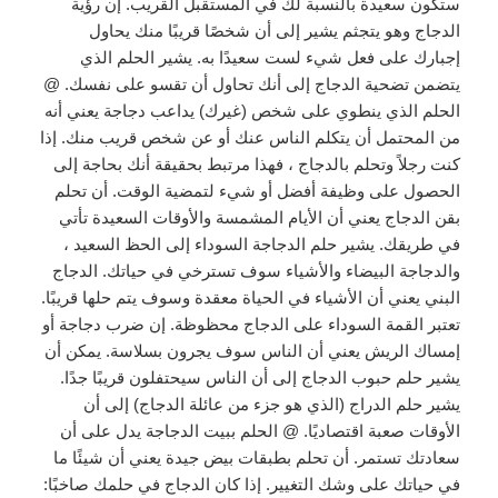
ستكون سعيدة بالنسبة لك في المستقبل القريب. إن رؤية
الدجاج وهو يتجثم يشير إلى أن شخصًا قريبًا منك يحاول
إجبارك على فعل شيء لست سعيدًا به. يشير الحلم الذي
يتضمن تضحية الدجاج إلى أنك تحاول أن تقسو على نفسك. @
الحلم الذي ينطوي على شخص (غيرك) يداعب دجاجة يعني أنه
من المحتمل أن يتكلم الناس عنك أو عن شخص قريب منك. إذا
كنت رجلاً وتحلم بالدجاج ، فهذا مرتبط بحقيقة أنك بحاجة إلى
الحصول على وظيفة أفضل أو شيء لتمضية الوقت. أن تحلم
بقن الدجاج يعني أن الأيام المشمسة والأوقات السعيدة تأتي
في طريقك. يشير حلم الدجاجة السوداء إلى الحظ السعيد ،
والدجاجة البيضاء والأشياء سوف تسترخي في حياتك. الدجاج
البني يعني أن الأشياء في الحياة معقدة وسوف يتم حلها قريبًا.
تعتبر القمة السوداء على الدجاج محظوظة. إن ضرب دجاجة أو
إمساك الريش يعني أن الناس سوف يجرون بسلاسة. يمكن أن
يشير حلم حبوب الدجاج إلى أن الناس سيحتفلون قريبًا جدًا.
يشير حلم الدراج (الذي هو جزء من عائلة الدجاج) إلى أن
الأوقات صعبة اقتصاديًا. @ الحلم ببيت الدجاجة يدل على أن
سعادتك تستمر. أن تحلم بطبقات بيض جيدة يعني أن شيئًا ما
في حياتك على وشك التغيير. إذا كان الدجاج في حلمك صاخبًا: