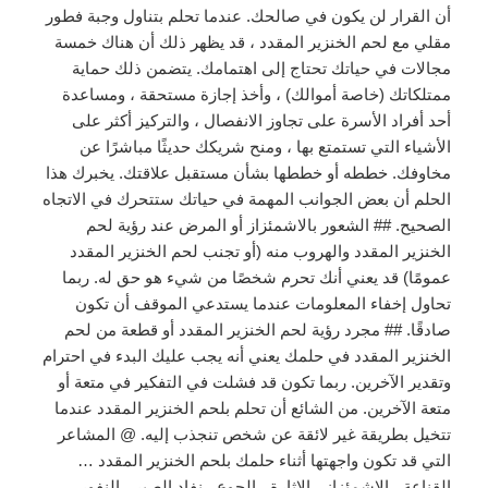
أن القرار لن يكون في صالحك. عندما تحلم بتناول وجبة فطور
مقلي مع لحم الخنزير المقدد ، قد يظهر ذلك أن هناك خمسة
مجالات في حياتك تحتاج إلى اهتمامك. يتضمن ذلك حماية
ممتلكاتك (خاصة أموالك) ، وأخذ إجازة مستحقة ، ومساعدة
أحد أفراد الأسرة على تجاوز الانفصال ، والتركيز أكثر على
الأشياء التي تستمتع بها ، ومنح شريكك حديثًا مباشرًا عن
مخاوفك. خططه أو خططها بشأن مستقبل علاقتك. يخبرك هذا
الحلم أن بعض الجوانب المهمة في حياتك ستتحرك في الاتجاه
الصحيح. ## الشعور بالاشمئزاز أو المرض عند رؤية لحم
الخنزير المقدد والهروب منه (أو تجنب لحم الخنزير المقدد
عمومًا) قد يعني أنك تحرم شخصًا من شيء هو حق له. ربما
تحاول إخفاء المعلومات عندما يستدعي الموقف أن تكون
صادقًا. ## مجرد رؤية لحم الخنزير المقدد أو قطعة من لحم
الخنزير المقدد في حلمك يعني أنه يجب عليك البدء في احترام
وتقدير الآخرين. ربما تكون قد فشلت في التفكير في متعة أو
متعة الآخرين. من الشائع أن تحلم بلحم الخنزير المقدد عندما
تتخيل بطريقة غير لائقة عن شخص تنجذب إليه. @ المشاعر
التي قد تكون واجهتها أثناء حلمك بلحم الخنزير المقدد …
القناعة ، الاشمئزاز ، الإثارة ، الجوع ، نفاد الصبر ، النفور ،