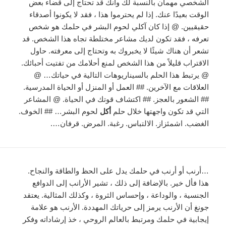
الشخصي مهمان بالنسبة لك وأنك قد تحتاج إلى قضاء بعض
الوقت بعيدًا عنك. إذا لم يحترموا هذا ، فقد لا يكونوا أصدقاء
حقيقيين. @ إذا كان آكلي لحوم البشر في حلمك هو شخص
تعرفه ، فقد تكون لديك مشاعر مختلطة تجاه هذا الشخص. قد
تشعر أن هناك شيئًا لا يخبروك به وتحتاج إلى معرفته. حاول
الاقتراب قليلاً من هذا الشخص لمنع أحلامك من تفتيت أحبائك.
@ يرتبط هذا الحلم بالسيناريوهات التالية في حياتك… @
العلاقات مع الآخرين. ## العمل أو المنزل أو الحياة المدرسية.
## الشعور بالعجز. ## اكتشاف قوتك في الحياة. @ المشاعر
التي قد تكون واجهتها خلال حلم
أكل
لحوم البشر… ## الخوف.
الغضب. اشمئزاز. الالتباس. رغبة. المرض. قرفان….
…أرنب أو أرنب في حلمك يدل على الحظ والطاقة والنجاح.
هذا فأل خير. بالإضافة إلى ذلك ، تشير الأرانب إلى الدوافع
الجنسية ، والوداعة ، وإحساس الثروة ، وكذلك المثالية. يعتقد
جونغ أن الأرنب يرمز إلى حرياتك المهددة. الأرنب هو علامة
إيجابية في حلمك ومرتبط بالعالم الروحي ، خذ إرشاداته وفكر