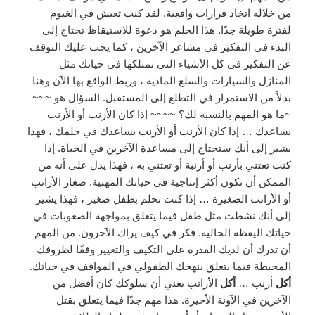
من خلاله اتخاذ قرارات واقعية. لقد كنت تعيش في الغيوم
لفترة طويلة جدًا. هذا الحلم هو دعوة للاستيقاظ تحتاج إلى
البدء في التفكير في مشاعر الآخرين ، كما يجب عليك التوقف
عن التفكير في كل الأشياء التي تمتلكها في حياتك مثل
المنازل والسيارات والسلع المادية ، وربط الواقع بها الآن وهنا
بدلاً من الاستمرار في التطلع إلى المستقبل. السؤال هو ~~~
~ما هو المهم بالنسبة لك؟ ~~~~ إذا كان الأرنب أو الأرنب
يساعدك … إذا كان الأرنب أو الأرنب يساعدك في حلمك ، فهذا
يشير إلى أنك ستحتاج إلى مساعدة الآخرين في الحياة. إذا
كنت تعتني بأرنب أو أرنبة أو تعتني به ، فهذا يدل على أنه من
الممكن أن تكون أكثر إنتاجية في حياتك المهنية. صغار الأرانب
أو الأرانب الصغيرة … إذا كنت تحلم بطفل صغير ، فهذا يشير
إلى أنك نشطت مثل طفل فيما يتعلق بمواجهة الصعوبات في
حياتك اليقظة الحالية. فكر في كيف يراك الآخرون. من المهم
أن تدرك أن لديك القدرة على التكيف والتغيير وفقًا لظروفك
المحيطة فيما يتعلق بنهجك الطفولي في المواقف في حياتك.
أكل
أرنب …
أكل
الأرانب يعني أن سلوكك كان أفضل من
الآخرين في الآونة الأخيرة. هذا مهم جدًا فيما يتعلق بقتل