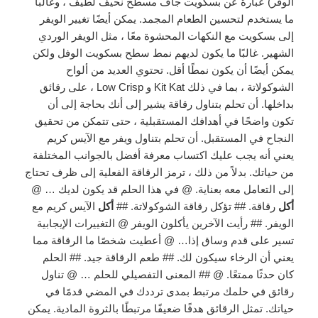
الوفر) ​​عبارة عن بسكويت جاف مسطح نحيف لطيف ، وغالبًا
ما يستخدم لتحسين الطعام المجمد. يمكن أيضًا تغيير الويفر
إلى بسكويت مع النكهات المحشوة معًا ، مثل الويفر الوردي
الشهير. غالبًا ما يكون لديهم نمط سطح بسكويت الوفل ولكن
يمكن أيضًا أن يكون نمطًا أقل. تحتوي العديد من ألواح
الشوكولاتة ، بما في ذلك Kit Kat و Low Crisp ، على رقائق
بداخلها. أن تحلم بتناول رقاقة يشير إلى أنك بحاجة إلى أن
تكون واضحًا في أهدافك المستقبلية ، حتى تتمكن من تحقيق
النجاح في المستقبل. أن تحلم بتناول ويفر مع الآيس كريم
يعني أنه يجب عليك اكتساب معرفة أفضل بالجوانب المختلفة
من حياتك. بدلاً من ذلك ، ترمز الرقاقة الفعلية إلى ظرف تحتاج
إلى التعامل معه بعناية. @ في هذا الحلم قد يكون لديك … @
أكل
رقاقة. ## تؤكل رقاقة الشوكولاتة. ##
أكل
الآيس كريم مع
الويفر. ## رأيت الآخرين يأكلون الويفر @ التغييرات الإيجابية
تسير على قدم وساق إذا… @ أعطيت شخصًا ما الرقاقة مما
يعني أن الرخاء سيكون لك. ## طعم الرقاقة جيد. ## الحلم
كان حدثًا ممتعًا. @ ## المعنى التفصيلي للحلم … @ تناول
رقائق في حلمك مرتبط بمدى ترددك في المضي قدمًا في
حياتك. تمثل الرقائق هدفًا ضعيفًا مرتبطًا بالثروة المادية. يمكن