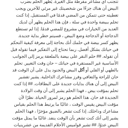
تتجنب أي مشاعر مفرطة مثل الغيرة. يُظهر الحلم بضرب
البيض أن هناك جزءًا من شخصيتك غير مرئي للآخرين ويجب
تغطيته حتى تتمكن من المضي قدمًا في المستقبل. إذا كنت
تحلم ببيضة واحدة في سلة ، فإن هذا الحلم يظهر أن لديك
العديد من الخيارات في مشروع للمضي قدمًا. إذا لم تستطع
الدجاجة أو الدجاجة وضع البيض ، فسيتم حظر بداية جديدة.
يظهر كسر بيضة في حلمك أنك بحاجة إلى معرفة كيفية التحكم
في حياتك بشكل أفضل. ربما تحتاج إلى التفكير فيما تقوله قبل
أن تقوله. ## حلم النقر على بيضة بالملعقة يرمز إلى الجوانب
الأساسية غير المستقرة في حياتك – حان وقت التغيير. تحلم
بالطهي أو القلي أو
أكل
البيض والجنود يدل على أن الوقت قد
حان للراحة والتعافي وفرز مشاعرك الداخلية. يشير تقشير
البيض إلى أن هناك بدايات جديدة على البطاقات. ## إذا كنت
تحلم بمؤقت بيض ، فهذا الحلم يشير إلى أن وقت الولادة
الجديدة قد حان. هذا الحلم هو رمز لمرور الحياة. نظرًا لأن
مؤقت البيض يقيس الوقت ، غالبًا ما يرتبط هذا الحلم بقياس
مشاعرك وداخلك. إذا كنت تشعر بالضيق مؤخرًا ، فهذا الحلم
يشير إلى أنك كنت تشعر بأن الوقت ينفد. غالبًا ما يمثل مؤقت
البيض عدوًا. ## تشير قواميس الأحلام القديمة من عشرينيات