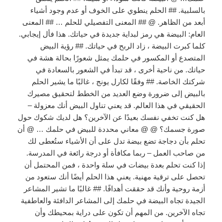
بالسلبية. ## الحلم ينطوي على الخوف أو عدم وجود أشياء
أبعد من الظاهر. @ ## المعنى التفصيلي للحلم … ## المعنى
العام: البيضة هي رمز لبداية جديدة في حياتك. هذا فأل إيجابي.
كلما كبرت البيضة ، زاد الربح في حياتك. ## رؤية البيض
المتصدع أو المكسور في حلمك يمثل شعورًا بحالة هشة في
حياتك. من ناحية أخرى ، قد تبدأ في الشعور بالسعادة في
شركتك الخاصة. ## وفقًا لكارل يونج ، غالبًا ما يشير الحلم
بالبيض إلى ضرورة وضع العديد من الخطط لتحقيق مصيرك
الحقيقي في هذا العالم. قد يعني تناول البيض أنك معزولة –
هل كنت تخفي نفسك بعيدًا عن الآخرين؟ هل لديك شكوك حول
صورة جسمك؟ @ @ معاني محددة للبيض في حلمك … @ أن
تحلم بأن دجاجة تضع بيضة تدل على أن الأشياء ستُعطى لك
من صاحب العمل – ربما مكافأة أو درجة رائعة في المدرسة.
إذا كنت تحلم بعدة بيضات في سلة واحدة ، فمن المحتمل أن
تحصل على ترقية مهنية. يعني هذا الحلم أيضًا أنك ستعود من
أزمة روحية وأنك قد حققت أهدافًا. ## غالبًا ما تشير المشاعر
الجيدة تجاه البيضة في حلمك إلى المشاعر الدافئة والعاطفية
تجاه الآخرين. من المهم أن تكون على دراية بمحيطك وأن