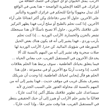
الأرنب. يمثل الحيوان أو أي حيوان في حلمك الطاقة من
غرائزك. في اللغة الإنجليزية الواضحة – هذا يعني في الواقع
أنك تبذل مجهودًا واعيًا للتحكم في غرائزك الفورية والتأثير
على الآخرين. حاول ألا تبني دفاعاتك وكن أكثر انفتاحًا على آراء
الآخرين. إذا كنت تحلم بالطبخ أو سلخ أرنب فهذا يظهر التركيز
على علاقتك بالآخرين ، حاول ألا تصبح ناسكًا لأن هذا سيجعلك
تشعر بالحزن والخسارة. الأرانب الوردية … إذا كنت تحلم
بأرنب وردي ، فهذا يشير إلى أنه قد يكون هناك بعض الحيل
المتورطة في شؤونك المالية. كن حذرا. الأرانب الوردية لها
صلات سحرية وقد تشير إلى أنه من المهم بالنسبة لك ألا
يخدعك الآخرون في المستقبل القريب. حب معاني الحياة …
فيما يتعلق بحياتك العاطفية ، سوف يرتبط هذا الحلم بعلاقات
الحب. إذا وجدت أرنبًا مع الآخرين أو في مجموعة ، فإن هذا
الحلم هو فأل إيجابي لحياتك العاطفية. إذا وجدت أن شريكك
يتصرف بشكل غريب في موقف حديث ، فهذا يشير إلى أنه من
المهم بالنسبة لك محاولة العثور على السبب الجذري لأنه
سيساعدك على تطوير علاقتك بشكل أكبر. إذا كنت عازبًا ،
فغالبًا ما يشير حلم الأرانب أو هيرز إلى أن حبك الحقيقي ينتظر
في المستقبل القريب. هذا وقت مثير حقًا ، وإذا كنت عازبًا ،