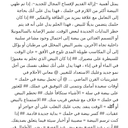
يمثل أهمية ~إزالة القديم لإفساح المجال للجديد~. إذا تم طهي
البيضة أكثر من اللازم في حلمك ، فهذا يدل على أنك بحاجة
إلى التعامل مع علاقة بمزيد من الطاقة والتفكير. ## إذا كان
حلمك يتضمن بديلًا للبيض ، فهذا الحلم يدل على أنه قد يتم
حظر البدايات الجديدة لبعض الوقت. تشير الإصابة بالسالمونيلا
أو التسمم الغذائي من بيضة إلى احتمال وجود مشاعر سلبية
داخلية تجاه الآخرين. يشير البيض المخلل في مرطبان أو يؤكل
إلى أن المكاسب طويلة المدى تلوح في الأفق = حان الوقت
للسيطرة على مصيرك. ## إذا كان البيض الذي تحلم به مغمورًا
في الماء أو في إناء ، فهذا يدل على أنك تنظف نفسك من أجل
نمو جديد وعليك الاستعداد للتغيير. @ معاني الأحلام في
عشرينيات القرن الماضي … @ أن تحمل بيضة في حلمك =
أوقات سعيدة أمامك ونتمنى لك التوفيق في عملك. ## للعثور
على بيضة في سلة = الأشياء ستكافأ عليك. ## تحطم البيض
في حلمك = خلاف مع شخص قريب منك. ## الاستمتاع بالبيض
أو
أكل
ه = الوقت ينفد. يجب عليك التغلب على أي حواجز أو
عقبات. ## كسر بيضة في حلمك = بداية جديدة قادمة. ## إذا
كنت ترسم البيضة = مصيبة أو أخبار سيئة فيما يتعلق بصديقك.
## أرنب عيد الفصح يضع بيض عيد الفصح = رضى الأطفال في