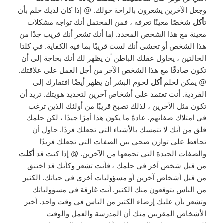
وجعل الآخرين يشعرون بالراحة حولك. @ إذا كان لديك حلم بأن
ت
أكل
شخصًا معينًا تعرفه ، فمن المحتمل أنك تواجه مشكلات
معينة مع هذا الشخص المحدد. إما أنك تشعر أنك قريب جدًا من
هذا الشخص أو تخشى أنك لست قريبًا بما فيه الكفاية. في كلتا
الحالتين ، يحاول عقلك الباطن أن يظهر لك أنك بحاجة إلى أن
تكون صادقًا مع هذا الشخص الآخر من أجل العمل على علاقتك.
@ يمكن لحلم
أكل
لحوم البشر أن يظهر أيضًا افتقارك إلى
الفردية. أنت تعتمد على أشخاص آخرين لتحديد هويتك. تريد أن
تكون مثل الآخرين ، لذلك تصبح قريبًا من أولئك الذين ترغب
في امتلاك صفاتهم. عادةً ما يكون هذا أمرًا جيدًا ، لكن حلمك
قلق من أنك لا تتمسك بالأشياء التي تجعلك فردًا. حاول أن
تحافظ على توازن صحي بين الصفات التي تجعلك فريدًا
والصفات الجيدة التي تجمعها من الآخرين. @ إذا كنت قد
أكل
ت
من قبل شخص آخر في حلمك ، فأنت تشعر وكأنك قد اختنق
من قبل أشخاص آخرين أو مسؤوليات أخرى في حياتك. الكثير
من الناس يتوقعون منك الكثير. أنت غارقة في مسؤولياتك
وتشعر بأن عليك إرضاء الكثير من الناس في وقت واحد. أخبر
الأشخاص المقربين منك أن المدرسة والعمل والوقت