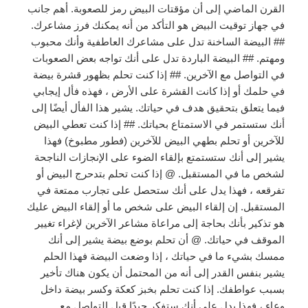
القرن الماضي إلى أن مؤقتات البيض رمز للصعوبة. أهم جانب
في جهاز توقيت البيض هو التأكد من أنه يمكنك فرز مشاعرك.
## البيضة الساخنة تدل على مشاعرك العاطفية وأنك محبوب
ومهتم. ## البيضة الباردة تدل على أنك تواجه بعض الصعوبات
في التواصل مع الآخرين. ## إذا كنت تحلم بظهور قشرة بيضة
في حلمك أو إذا كانت القشرة على الأرض ، فهذه فأل إيجابي
فيما يتعلق بتحقيق هدف في حياتك. يشير هذا الفأل أيضًا إلى
أنك ستستمر في الاستمتاع بحياتك. ## إذا كنت تعطي البيض
للآخرين أو تحلم بطهي البيض للآخرين (فطور مطبوخ) فهذا
يشير إلى أنك ستستمتع بإلقاء الضوء على الإنجازات الناجحة
لشخص ما في المستقبل. @ إذا كنت تحلم بتدحرج البيض أو
تفرقعه ، فهذا يدل على أنك ستحصل على تجارب ممتعة في
المستقبل. إن إلقاء البيض على شخص ما أو إلقاء البيض عليك
هو تذكير بأنك بحاجة إلى مراعاة مشاعر الآخرين لإغراء تغيير
الموقف في حياتك. @ أن تحلم بوضع بيضة يشير إلى أنك
ممسك بشيء ما في حياتك ، إذا وضعت البيضة فهذا الحلم
يشير بنفس القدر إلى أنه من المحتمل أن يكون هناك تأخير
بسبب عواطفك. إذا كنت تحلم بخبز كعكة وكسر بيضة داخل
وعاء ، فهذا يدل على أنك ستفكر جيدًا قبل التواصل مع