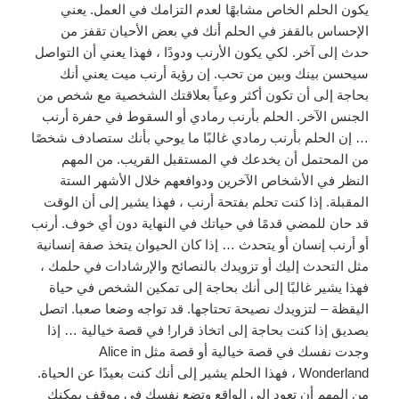
يكون الحلم الخاص مشابهًا لعدم التزامك في العمل. يعني
الإحساس بالقفز في الحلم أنك في بعض الأحيان تقفز من
حدث إلى آخر. لكي يكون الأرنب ودودًا ، فهذا يعني أن التواصل
سيحسن بينك وبين من تحب. إن رؤية أرنب ميت يعني أنك
بحاجة إلى أن تكون أكثر وعياً بعلاقتك الشخصية مع شخص من
الجنس الآخر. الحلم بأرنب رمادي أو السقوط في حفرة أرنب
… إن الحلم بأرنب رمادي غالبًا ما يوحي بأنك ستصادف شخصًا
من المحتمل أن يخدعك في المستقبل القريب. من المهم
النظر في الأشخاص الآخرين ودوافعهم خلال الأشهر الستة
المقبلة. إذا كنت تحلم بفتحة أرنب ، فهذا يشير إلى أن الوقت
قد حان للمضي قدمًا في حياتك في النهاية دون أي خوف. أرنب
أو أرنب إنسان أو يتحدث … إذا كان الحيوان يتخذ صفة إنسانية
مثل التحدث إليك أو تزويدك بالنصائح والإرشادات في حلمك ،
فهذا يشير غالبًا إلى أنك بحاجة إلى تمكين الشخص في حياة
اليقظة – لتزويدك نصيحة تحتاجها. قد تواجه وضعا صعبا. اتصل
بصديق إذا كنت بحاجة إلى اتخاذ قرار! في قصة خيالية … إذا
وجدت نفسك في قصة خيالية أو قصة مثل Alice in
Wonderland ، فهذا الحلم يشير إلى أنك كنت بعيدًا عن الحياة.
من المهم أن تعود إلى الواقع وتضع نفسك في موقف يمكنك