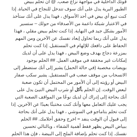
قوتك الداخلية في مواجهة نزاع صعب. @ أن تحلم ببيض
الطيور البرية يدل على أنك سوف تتدخل للنجاح في الحياة. إذا
كنت تبيع أي بيض في أحد الأسواق ، فهذا يدل على أنك ستأخذ
في الاعتبار شبكة داعمة من الأصدقاء من حولك – ستسير
الأمور بشكل جيد في النهاية. إذا كنت تحلم ببيض مقلي ، فهذا
يدل على أنك ربما تحاول إبعاد نفسك عن الآخرين ومن المهم
الحفاظ على دافعك للإلهام في المستقبل. إذا كنت تحلم
بمزرعة دجاج بهدف وضع البيض ، فهذا يدل على أن لديك
إمكانات غير محققة في موقف العمل. ## الحلم بوجود
بويضات مخصبة (في حالة الحمل) يشير إلى أنك ستضطر إلى
الانسحاب من موقف صعب في المستقبل. يشير سكب صفار
البيض أو رؤيته إلى أن الأمور من المحتمل أن تكون صعبة
لبعض الوقت. إن الحلم ب
أكل
أو شرب البيض النيئ يدل على
أنك بحاجة إلى إدراك أن لديك نوعًا من المواقف الصعبة التي
يجب عليك التعامل معها وأنك كنت مختبئًا بعيدًا عن الآخرين. إذا
كنت تحلم بتاماجو في السوشي ، فهذا يدل على أنك بحاجة
إلى قبول أن الوقت ينفد = اخرج وحقق أحلامك. ## الحلم
ببياض البيض يظهر فقط أهمية الشفاء ، وبالتالي تحسين
نفسك. إذا كنت تحلم بإضافة الملح إلى البيضة ، فإن هذا الحلم