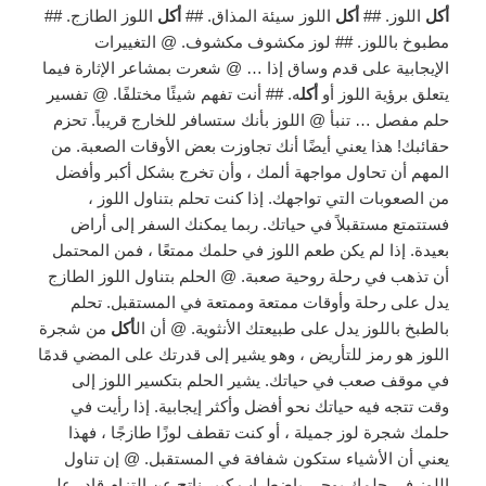
أكل
اللوز. ##
أكل
اللوز سيئة المذاق. ##
أكل
اللوز الطازج. ##
مطبوخ باللوز. ## لوز مكشوف مكشوف. @ التغييرات
الإيجابية على قدم وساق إذا … @ شعرت بمشاعر الإثارة فيما
يتعلق برؤية اللوز أو
أكل
ه. ## أنت تفهم شيئًا مختلفًا. @ تفسير
حلم مفصل … تنبأ @ اللوز بأنك ستسافر للخارج قريباً. تحزم
حقائبك! هذا يعني أيضًا أنك تجاوزت بعض الأوقات الصعبة. من
المهم أن تحاول مواجهة ألمك ، وأن تخرج بشكل أكبر وأفضل
من الصعوبات التي تواجهك. إذا كنت تحلم بتناول اللوز ،
فستتمتع مستقبلاً في حياتك. ربما يمكنك السفر إلى أراض
بعيدة. إذا لم يكن طعم اللوز في حلمك ممتعًا ، فمن المحتمل
أن تذهب في رحلة روحية صعبة. @ الحلم بتناول اللوز الطازج
يدل على رحلة وأوقات ممتعة وممتعة في المستقبل. تحلم
بالطبخ باللوز يدل على طبيعتك الأنثوية. @ أن ال
أكل
من شجرة
اللوز هو رمز للتأريض ، وهو يشير إلى قدرتك على المضي قدمًا
في موقف صعب في حياتك. يشير الحلم بتكسير اللوز إلى
وقت تتجه فيه حياتك نحو أفضل وأكثر إيجابية. إذا رأيت في
حلمك شجرة لوز جميلة ، أو كنت تقطف لوزًا طازجًا ، فهذا
يعني أن الأشياء ستكون شفافة في المستقبل. @ إن تناول
اللوز في حلمك يوحي باضطراب كبير ناتج عن التزام قادر على