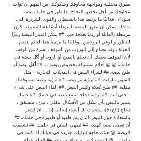
بطرق مختلفة ومواجهة مخاوفك وشكوكك. من المهم أن تواجه
مخاوفك من أجل تحقيق النجاح. إذا ظهر في حلمك بيضة
سوداء ، فغالبًا ما يرتبط هذا بالشيطان والقوى الشريرة التي
بداخله. يمكن أن تظهر البيضة السوداء أيضًا هشاشة وقد تكون
مرتبطة بالعائلة أو ربما بعلاقة حب. ## يمكن اعتبار البيضة رمزًا
للتطور والوعي الروحيين ، وغالبًا ما يرتبط هذا الحلم بتقدم
الحياة ، وقد تحتاج إلى الهروب من الموقف لفترة من الوقت
لأن الموقف يعيقك. أن تحلم بالطبخ أو الرؤية أو
أكل
بيضة في
حلمك. @ @ أحلام مشتركة بخصوص بيضة … ##
أكل
بيضة أو
طبخ بيضة. ## لشراء البيض في المحلات التجارية – مثل
السوبر ماركت. ## لرؤية نير بيضة. ## لرؤية بيضة مسلوقة أو
مقلية. ## طبخ كعكة وكسر البيض. ## إلقاء البيض على شيء
– حتى أنت. ## لرؤية دجاجة تضع بيضة في حلمك. ## حلمك
يتميز بالبيض بأي شكل من الأشكال: مقلي ، نيئ ، متشقق ،
دجاج (إلخ) @ ستحدث لك أشياء إيجابية إذا … @ اشعر
بالسعادة حول البيض الذي يتم طهيه أو ظهوره في حلمك. ##
أن تعطى بيضة كهدية. ## لطهي البيض في حلمك. ## تشققت
البيضة. @ هناك حاجة لبدايات جديدة في حياتك إذا كنت في
حلمك… @ البيضة كانت سوداء أو سيئة. ## الحلم يتعلق