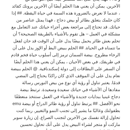
الآخرين. يمكن أن يعني هذا الحلم أيضًا أن الآخرين يرونك كقائد
، عندما لا نعرض بالضرورة هذه السمة في حياة اليقظة. ## إذا
كان حلمك يتعلق بطائر أو بيض دجاج ، فهذا يمثل عناصر من
حياتك. قد تحتاج إلى مراجعة بعض أجزاء حياتك عند التعامل مع
مشكلة في العمل – هل تقوم بالأشياء بالطريقة الصحيحة؟ أن
تحلم بعش طائر يحمل بيضًا يدل على أن الوقت قد حان لفعل
ما تتمناه في الحياة. ## الحلم ببيض البط أو الإوز يدل على أن
الرخاء مطروح. بيضة السمان ترمز إلى أسلوب حياة فخم قادم
في طريقك. في بعض الأحيان ، يمكن أن يعني هذا الحلم أيضًا
أن السفر على البطاقات إلى دولة إسكندنافية. @ الحلم ببيضة
نعام يدل على أن الموقف الذي كان راكدًا يحتاج إلى المضي
قدمًا. يعتبر تناول أو رؤية أي نوع من بيض النورس رسالة
مفادها أن الأشياء في حياتك سعيدة وسعيدة. ترتبط بيضة
دجاج غينيا ببدايات جديدة والأشياء في العمل ستتخذ منعطفًا
نحو الأفضل. ## يرتبط تناول أو رؤية طائر الدراج أو بيضة emu
بطفولتك وغالبًا ما يشير إلى تجنب النمو والتغيير. ربما كنت
تحاول إزالة نفسك من الآخرين لتجنب الصراع. إن زيارة سوبر
ماركت أو متجر لشراء البيض يدل على أنك تحاول تحسين