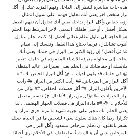
هذه حاجة مباشرة للنظر إلى الداخل وفهم المزيد عنك. إن
أكل
براز شخص آخر يعني أنك تحاول فهمه. على سبيل المثال ،
رؤية حفاض و
أكل
البراز بداخله يعني أنك تحاول أن تفهم الطفل
بشكل أفضل ، أو حتى طفلك. المعنى الآخر المرتبط بهذا الحلم
هو الحاجة إلى تناول نظام غذائي أفضل. إذا كنت تحلم بتناول
أنبوب تشايلدز ، فربما يحتاج هذا الطفل ونفسك إلى نظام
غذائي أفضل؟ إن رؤية الكثير من البراز في حلمك يعني أنك
بحاجة إلى محاولة معرفة الأشياء المفقودة في حلمك. تغيير
ملابسك أو حفاضاتك في الحلم يعني تغييرًا في عالم اليقظة.
@ في حلمك قد يكون لديك … @
أكل
البراز الخاص بك. ##
أكل
البراز من المرحاض. ## رأيت الكثير من البراز. ## رأيت
الآخرين يأكلون البراز. ##
أكل
فضلات الحفاض. ## تؤكل من
براز الحيوانات. ## تؤكل من براز الأطفال. @ تفسير مفصل
للأحلام … @ ## مادة البراز هي فضلات الجهاز الهضمي ، لذا
يعني الحلم أنك مجبر على تجربة شيء ما مرة أخرى. مرارا و
تكرارا. ربما كان هناك سلوك سيء لشخص ما في الحياة جعلك
تشعر بالقلق. أن تحلم بمرحاض مسدود و
أكل
البراز في
المرحاض يعني أن هناك شيئًا ما يقلقك. في الأحلام نرى أحيانًا