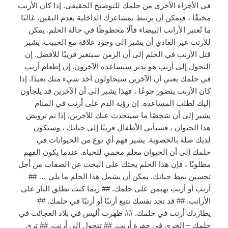
في الأجزاء الأخرى من حلمك للتوضيح الحقيقي. إذا كان الأرنب
مخيفًا ، فيمكن أن يرتبط بمشاعرك الداخلية بعدم اليقين. غالبًا
ما تُعتبر الأرانب البيضاء فألًا محظوظًا في حالة الحلم. يمكن
للأرنب غير العادي أن يشير إلى وجود علاقة مع الحبيب. يشير
قتل الأرنب في الحلم إلى أن الزمن سيتغير قريبًا للأفضل. إن
التحول إلى أرنب هو نذير سيساعده الآخرون. إن إطعام أرنب
في حلمك يعني أن الآخرين سيحاولون أخذ شيء منك بعيدًا. إذا
كان الأرنب يتضور جوعًا ، فهذا يشير إلى أن الآخرين قد يلجأون
إليك لطلب المساعدة. إن رؤية الدم على أرنب في المنام
يشير إلى أن شخصًا ما سيتحدث عنك للآخرين. إذا تم ترويض
هذا الحيوان ، فسيأتي الأطفال قريبًا إلى حياتك ، وستكون
لديك صلة بالخصوبة. يشير فهم أي نوع من الحيوانات في
حلمك إلى أن الحيوان معلم محمي للحياة. عندما يكون الفهم
مطلوبًا ، فإن هذا الحلم يحثك على البحث عن الصفات من أجل
تحسين نمط حياتك. يمكن أن يشمل هذا الحلم ما يلي … ##
أرنب أو أرنب يهيمن على حلمك. ## ربما كنت تطلق النار على
الأرانب. ## قد تجد نفسك تتبع أرنبًا أو أرنبًا في حلمك. ##
يطاردك أرنب في حلمك. ## ظهرت أليس في بلاد العجائب في
حلمك – الجري في حفرة أرنب. ## تتحول إلى أرنب. ## ترى