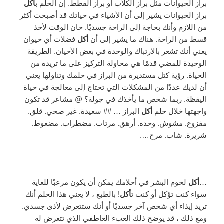
براز الحيوانات مثل براز الكلاب أو براز القطط. إن الحلم ب
أكل
براز الحيوانات يشير إلى أن الأشياء في حياتك قد أصبحت أكثر
من اللازم وأنك بحاجة إلى الراحة جسديًا. حان الوقت لأخذ
قسط من الراحة. هناك ما يشير إلى أن
أكل
فضلات أي حيوان
يعني أنك تشعر بالارتباك والوحدة في بعض الأحيان. الطريقة
الوحيدة للمضي قدمًا هي محاولة التركيز على ما تريده من
الحياة. رؤية كتل مستديرة من البراز في حلمك وتناولها يعني
أن لديك عددًا من المشكلات التي تحتاج إلى معالجة في حياة
اليقظة. ربما شخص ما يأخذك في جولة؟ @ مشاعر قد تكون
واجهتها خلال حلم
أكل
البراز … ## سعيدة. غير صحي. قلق.
مفزوع. مشوش. وحده. أرهق. مرتاب. مضطراب. مضغوط.
شريرة. شاب. مرح….
…
أكل
لحوم البشر في أحلامك يمكن أن يكون مرعبًا للغاية
سواء كنت تؤكل أو كنت ت
أكل
! بالطبع ، لا يعني هذا الحلم أنك
تريد إيذاء أي شخص آخر جسديًا أو أنك ستتعرض لأذى جسدي.
ومع ذلك ، قد يوضح ذلك العبء العاطفي الذي تتعرض له