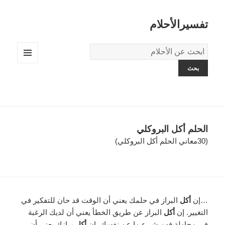
تفسيرالأحلام
قاموس
الاحلام:
القائمة
والودجات
الحلم أكل البروكلي
(30معاني الحلم أكل البروكلي)
…إن
أكل
البراز في حلمك يعني أن الوقت قد حان للتفكير في
التغيير. إن
أكل
البراز عن طريق الخطأ يعني أن لديك الرغبة
في محاولة فهم شيء ما عن نفسك. إن
أكل
برازك يعني أن