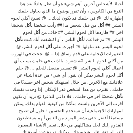
أحيانًا لأشخاص آخرين. أهم شيء هو أن تظل هادئًا بعد هذا
النوع من الكابوس ، وأن تقرر بوضوح ما الذي يحاول حلمك
إظهاره لك. @ في حلمك قد يكون لديك… @ تصبح آكلي لحوم
البشر. ##
أكل
من قبل شخص ما! ## رأيت شخصًا ي
أكل
شخصًا
آخر. ## طاردها آكل لحوم البشر. ## خاف من
أكل
لحوم
البشر. ## تم خداعك ل
أكل
الناس ، أو اكتشفت أنك كنت ت
أكل
لحوم البشر بعد تناولها. ## أجبرت على
أكل
لحوم البشر. @
التغييرات الإيجابية على قدم وساق إذا… @ نجحت في الهروب
من آكلي لحوم البشر. ## شعرت بالذنب في حلمك بسبب أي
أعمال آكلي لحوم البشر. @ تفسير مفصل للحلم … @ حلم
أكل
لحوم البشر يمكن أن يقول أي شيء من عدة أشياء عن
علاقاتك مع الآخرين. من خلال استهلاك شخص آخر جسديًا في
حلمك ، تقترب من هذا الشخص قدر الإمكان. إذا وجدت نفسك
ت
أكل
شخصًا آخر في حلمك ، فلا داعي للذعر! @ تريد أن تكون
أقرب إلى الآخرين ولست متأكدًا من كيفية القيام بذلك. يمكن
لمهاراتك الاجتماعية أن تستخدم التحسين ؛ حاول أن تصبح
مستمعًا أفضل حتى يشعر المزيد من الناس أنهم يستطيعون
القدوم إليك لحل مشاكلهم. من خلال تغيير الأشياء الصغيرة
التي لن تؤثر على شخصيتك ، يمكنك زيادة عدد أصدقائك