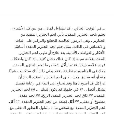
…في الوقت الحالي ، قد تتساءل لماذا ، من بين كل الأشياء ،
تحلم بلحم الخنزير المقدد. يأتي لحم الخنزير المقدد من
الخنازير ، وهي الرموز العالمية للجشع والتركيز على الذات
والانغماس في الذات. يمثل حلم لحم الخنزير المقدد أساسًا
الأفكار والعواطف الأنانية. يعد علاج أو طهي لحم الخنزير
المقدد علامة سيئة إذا كان هناك دخان كثيف. إذا كان واضحًا ،
فهذه علامة جيدة. عندما ي
أكل
شخص ما لحم الخنزير المقدد
معك في المنام ويده نظيفة ، فقد يعني ذلك أنك ستكسب شيئًا
منه أو أنه صادق معك. يعني لحم الخنزير المقدد الزنخ أن
إدراكك قد أصبح باهتًا وقد تحتاج إلى البدء في رعاية نفسك
بشكل أفضل . @ في حلمك قد يكون لديك … @ لحم الخنزير
المقدد. ## ذاق لحم الخنزير المقدد الزنخ. ## لحم مقدد
مطبوخ أو مقلي. ##
أكل
قطعة من لحم الخنزير المقدد. ##
أكل
لحم الخنزير المقدد مع شخص ما. ## تناول الفطور المقلي مع
لحم الخنزير المقدد. ## اشمئزاز من رؤية لحم الخنزير المقدد.