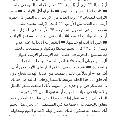
أرنبًا ميتًا. ## ترى أرنبًا أبيض. ## تظهر الأرانب البنية في حلمك.
## كانت الأرانب سوداء اللون. ## طبخ أو
أكل
الأرانب. ## صيد
الأرانب للطعام. ## رؤية العديد من الأرانب. ## النظر إلى حفرة
أرنب. ## العديد من الأرانب. ## كانت الأرانب تختبئ على
شخصك أو في الحقول المفتوحة. ## الأرانب في المنزل. ##
أرانب الحيوانات الأليفة. ## أرانب في الحديقة. ## قفز الأرانب.
## عض الأرانب أو خدشها. ## التغييرات الإيجابية على قدم
وساق إذا… ## كان الحلم سعيدًا ومكتوبًا واستمتعت بالحلم.
## تستمتع بالتجربة في حلمك. ## الأرنب أو الأرنب حيوان
أليف أو حيوان أليف. ## عناصر الحلم تسبب لك الضحك
والسعادة. ## لقد نجحت في إطلاق النار على الأرنب من أجل
أكل
هذا – أو بدلاً من ذلك ، تمكنت من إصابة الهدف بنجاح دون
أي قلق. ## هذا الحلم مرتبط بالسيناريوهات التالية في حياتك
… ## تفكر في نوع جديد من المهنة لأنك أصبحت تشعر بالملل
والاستياء في حياتك المهنية أو شؤون العمل. ## يشير هذا
الحلم إلى أنك ستتقبل إطارًا جديدًا للعقل وطريقة التفكير فيما
يتعلق بالتجمعات الاجتماعية في المستقبل. ## يعني هذا الحلم
أنك ستجد أنه سيكون لديك مصدر إلهام لاغتنام اليوم ومحاولة