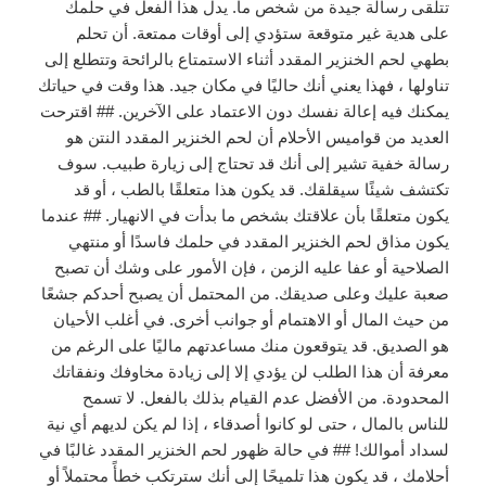
تتلقى رسالة جيدة من شخص ما. يدل هذا الفعل في حلمك
على هدية غير متوقعة ستؤدي إلى أوقات ممتعة. أن تحلم
بطهي لحم الخنزير المقدد أثناء الاستمتاع بالرائحة وتتطلع إلى
تناولها ، فهذا يعني أنك حاليًا في مكان جيد. هذا وقت في حياتك
يمكنك فيه إعالة نفسك دون الاعتماد على الآخرين. ## اقترحت
العديد من قواميس الأحلام أن لحم الخنزير المقدد النتن هو
رسالة خفية تشير إلى أنك قد تحتاج إلى زيارة طبيب. سوف
تكتشف شيئًا سيقلقك. قد يكون هذا متعلقًا بالطب ، أو قد
يكون متعلقًا بأن علاقتك بشخص ما بدأت في الانهيار. ## عندما
يكون مذاق لحم الخنزير المقدد في حلمك فاسدًا أو منتهي
الصلاحية أو عفا عليه الزمن ، فإن الأمور على وشك أن تصبح
صعبة عليك وعلى صديقك. من المحتمل أن يصبح أحدكم جشعًا
من حيث المال أو الاهتمام أو جوانب أخرى. في أغلب الأحيان
هو الصديق. قد يتوقعون منك مساعدتهم ماليًا على الرغم من
معرفة أن هذا الطلب لن يؤدي إلا إلى زيادة مخاوفك ونفقاتك
المحدودة. من الأفضل عدم القيام بذلك بالفعل. لا تسمح
للناس بالمال ، حتى لو كانوا أصدقاء ، إذا لم يكن لديهم أي نية
لسداد أموالك! ## في حالة ظهور لحم الخنزير المقدد غالبًا في
أحلامك ، قد يكون هذا تلميحًا إلى أنك سترتكب خطأً محتملاً أو