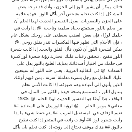
قتلك. يمكن أن يشير اللوز إلى الحزن ، وأنك قد تواجه بعض
المشاكل. إذا كنت تحلم بشخص آخر ي
أكل
اللوز ، فهذه علامة
على الحزن والصعوبات. يقول التفسير الحديث لهذا الحلم أن
من يحلم باللوز سيتمتع بحياة سلمية وناجحة. @ إذا رأيت في
حلمك لوزًا ، فإن بعض الغضب سيطغى على روحك. بشكل عام
، فإن الأحلام التي تظهر فيها المكسرات تنذر بقلق روحي. @
يمكن لشجرة اللوز أن تكون فأل القلق والحب. إذا كانت شجرة
اللوز تتفتح ، تتحقق رغبات قلبك. تحذرك رؤية شجرة لوز كبيرة
في حلمك من اختيار أصدقائك بعناية. الطبخ باللوز يدل على
السعادة. @ في التقاليد العربية ، يعني حلم اللوز أنه سيتعين
عليك التعامل مع رجل يسيء معاملة أسرته ، بمن فيهم أولئك
الذين يأتون إلى أعياده وهم ضيوفه. إذا كانت الأنثى تحلم
بتناول اللوز ، فستتمتع بصحة جيدة والكثير من المال. في
الواقع ، هذا أيضًا هو التفسير الحديث لهذا الحلم. @ 1930s
معاني قاموس الحلم … @ لرؤية اللوز يدل على السعادة. ##
نعيم الزفاف في المستقبل القريب. ## يتم حفظ شيء ما إذا
رأيت شجرة لوز. ## أوقات رائعة في المتجر إذا كنت تطبخ
باللوز. ## هناك موقف تحتاج إلى رؤيته إذا كنت تحلم بأن ي
أكل