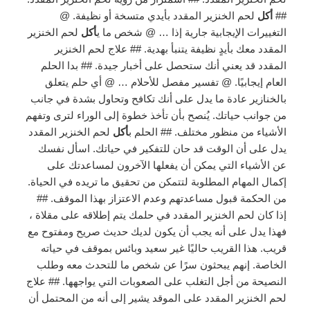
##
أكل
لحم الخنزير المقدد بأيدي متسخة أو نظيفة. @
التغييرات الإيجابية جارية إذا … @ شخص ما ي
أكل
لحم الخنزير
المقدد معك بأيدٍ نظيفة يتنبأ بهدية. ## علاج لحم الخنزير
المقدد قد يعني أنك ستحصل على أخبار جيدة. ## بدا الحلم
العام إيجابيًا. @ تفسير مفصل للأحلام … @ أي حلم يتعلق
بالخنازير عادة ما يدل على أنك تكافح وتحاول بشدة في جانب
من جوانب حياتك. يُنصح بأن تأخذ خطوة إلى الوراء لترى وتفهم
الأشياء من منظور مختلف. ## الحلم ب
أكل
لحم الخنزير المقدد
يدل على أن الوقت قد حان للتفكير في حياتك. اسأل نفسك
عن الأشياء التي يمكن أن يفعلها الآخرون لمساعدتك على
إكمال المهام المطلوبة لتتمكن من تحقيق ما تريده في الحياة.
من الحكمة قبول مساعدتهم وعدم الاعتزاز بهذا الموقف. ##
إذا كان لحم الخنزير المقدد في حلمك يتم إطلاقه على مقلاة ،
فهذا يدل على أنه يجب أن يكون لديك حديث صريح ومفتوح مع
قريب. هذا القريب حاليًا غير سعيد وبائس بموقف في حياته
الخاصة. إنهم يبحثون سرًا عن شخص ما للتحدث معه وطلب
النصيحة من أجل التغلب على الصعوبات التي يواجهها. ## علاج
لحم الخنزير المقدد على الموقد يشير إلى أنه من المحتمل أن