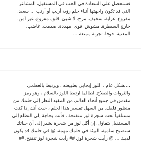
فستحصل على السعادة في الحب في المستقبل. المشاعر
التي قد تكون واجهتها أثناء حلم رؤية أرنب أو أرنب … سعيد.
مفزوع. غرابة. سخيف. مرح. لا شيئ. قلق. مفزوع. غير آمن.
خارج السيطرة. مشوش. قوي. مهددة. صدمت. غاضب.
المعنية. خوفا. تجربة ممتعة….
…بشكل عام ، اللوز إيجابي بطبيعته ، ويرتبط بالعظمى
والثروات والصلاح. لطالما ارتبط اللوز بالسلام ، وهو رمز
مقدس في جميع أنحاء العالم. من المفيد النظر إلى حلمك من
منظور قلقك. من السهل تفسير هذا الحلم ، حيث أنك إذا كنت
مستلقياً تحت شجرة لوز متفتحة ، فأنت بحاجة إلى التطلع إلى
المستقبل بتفاؤل. إن
أكل
لوز من شجرة يشير إلى أن حياتك
ستصبح سلمية. البيئة في حلمك مهمة. @ في حلمك قد يكون
لديك … @ رأيت شجرة لوز. ## رأيت شجرة لوز تتفتح. ##