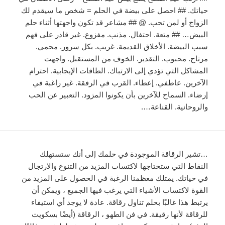
حياتك. ## احصل على بيضة في الحلم = شخص ما سيقدم لك
الزواج أو لمن تحب. @ ## مشاعر قد تكون واجهتها أثناء حلم
البيض… ## متعة. احتفال. مذنب. مفزوع. غير قادر على فهم
سبب البيضة. الأخلاق القديمة. غريب. بكل سرور. محمي.
مرتاح. محبوب. التقدير. الخوف من المستقبل. واجهت
المشاكل التي تؤدي إلى الارتباك. الطاقات الإيجابية. احترام
الآخرين. عاطفي. إعطاء. القرب في الرفقة. غير راغبة في
إرضاء. السماح للآخرين بأن يكونوا المزود. التعبير عن الحب
والروحانية. القناعة….
…تشير الرقاقة الموجودة في حلمك إلى أنك ستستهلك
النقاط التي ستحتاجها لاكتساب المزيد من التنوع والارتجال
في حياتك. يمتلك معظمنا الرغبة في الحصول على المزيد من
القوة لاكتساب الأشياء التي يرغب فيها الجميع ، ويمكن أن
يرتبط هذا غالبًا بحلم تناول رقاقة. عادة لا يوجد أي استيفاء
للرقاقة لأنها رقيقة. في فن الطهو ، الرقاقة (أيضًا بسكويت