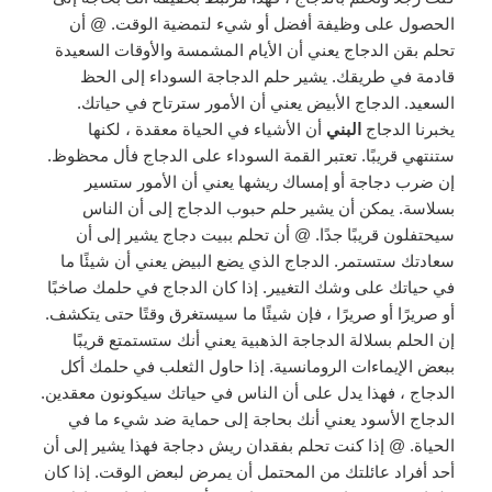
الحصول على وظيفة أفضل أو شيء لتمضية الوقت. @ أن
تحلم بقن الدجاج يعني أن الأيام المشمسة والأوقات السعيدة
قادمة في طريقك. يشير حلم الدجاجة السوداء إلى الحظ
السعيد. الدجاج الأبيض يعني أن الأمور سترتاح في حياتك.
يخبرنا الدجاج
البني
أن الأشياء في الحياة معقدة ، لكنها
ستنتهي قريبًا. تعتبر القمة السوداء على الدجاج فأل محظوظ.
إن ضرب دجاجة أو إمساك ريشها يعني أن الأمور ستسير
بسلاسة. يمكن أن يشير حلم حبوب الدجاج إلى أن الناس
سيحتفلون قريبًا جدًا. @ أن تحلم ببيت دجاج يشير إلى أن
سعادتك ستستمر. الدجاج الذي يضع البيض يعني أن شيئًا ما
في حياتك على وشك التغيير. إذا كان الدجاج في حلمك صاخبًا
أو صريرًا أو صريرًا ، فإن شيئًا ما سيستغرق وقتًا حتى يتكشف.
إن الحلم بسلالة الدجاجة الذهبية يعني أنك ستستمتع قريبًا
ببعض الإيماءات الرومانسية. إذا حاول الثعلب في حلمك أكل
الدجاج ، فهذا يدل على أن الناس في حياتك سيكونون معقدين.
الدجاج الأسود يعني أنك بحاجة إلى حماية ضد شيء ما في
الحياة. @ إذا كنت تحلم بفقدان ريش دجاجة فهذا يشير إلى أن
أحد أفراد عائلتك من المحتمل أن يمرض لبعض الوقت. إذا كان