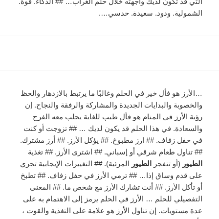
التي قد تكون لديك واجهته خلال حلم الغراب… ## الذكاء. قوة.
الشمولية. ودود. سعيدة. حدسي….
…الأرز هو فأل خير في الحلم وغالبًا ما يرتبط بالازدهار والحظ
والخصوبة والبدايات الجديدة والمشاركة والرفقة والنجاح. إن
رؤية الأرز في المنام هو فأل طيب للغاية يجلب معه الفرح
والسعادة. في هذا الحلم قد يكون لديك … ## تزوجت أو كنت
في حفل زفاف. ## ارز مطبوخ. ## يؤكل الأرز. ## أرز مشترك.
## تناول طعام شرقي أو إسباني. ## اشترى الأرز. ## تغذية
الطيور
(أو تنفجر
الطيور
المرئية). ## التغييرات الإيجابية تجري
على قدم وساق إذا… ## ترمي الأرز في حفل زفاف. ## تطبخ
أو تأكل الأرز. ## أنت تشارك الأرز مع شخص ما. ## المعنى
التفصيلي للحلم … الأرز في الحلم يرمز إلى الاهتمام به على
عدة مستويات. إن تناول الأرز هو علامة على التغذية والقوت ،