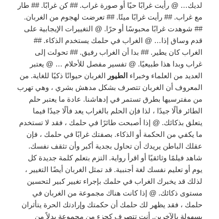
لديك… @ رأيت غرابًا حيًا أو صورة غراب. ## كن غرابًا. ## طار
مع غراب. ## رأيت غرابًا ميتًا. ## تعرضت لهجوم من الغربان.
## شوهدت غرابًا محبوسًا أو حرًا. @ التغييرات الإيجابية على
قدم وساق إذا… @ الغراب في حلمك يستخدم الذكاء. ##
الغراب كان يطير. ## بدا أن الغراب رفيق. ## تحولت إلى
غراب وبدا هذا طبيعيًا. @ تفسير مفصل للأحلام … @ يعتبر
العديد من العلماء وخبراء
الطيور
الغربان حيوانًا ذكيًا للغاية. من
المعروف أن الغربان تتصرف بشكل مدهش بشري ، وهي تهرب
من مفترسيها بطرق تستمر في إدهاشنا. عادة ما يعتبر حلم
الطائر فألًا جيدًا ، لذا فإن الحلم بالغراب يعد فألًا جيدًا فيما
يتعلق بذكائك. @ إذا أصبحت طائرًا في حلمك ، فقد لا تستخدم
ما يكفي من الحكمة أو الذكاء. بصفتك غرابًا في حلمك ، فإن
عقلك الباطن يريدك أن تحاول بجدية أكبر وأن تثقف نفسك.
شاهد فيلمًا وثائقيًا أو اقرأ رواية. التزم بتعلم كلمة جديدة كل
يوم أو تعليم نفسك لغة أجنبية. قد تمثل الغربان أيضًا التغيير ،
لذلك قد يخبرك الغراب في حلمك بإجراء تغيير كبير لتحسين
مستوى ذكائك. @ إذا كانت هناك مجموعة من الغربان في
حلمك ، فقد يظهر لك حلمك أن حكمتك وإرادتك الحرة يتأثران
بسهولة بالآخرين. أنت تتصرف كجزء من مجموعة بدلاً من