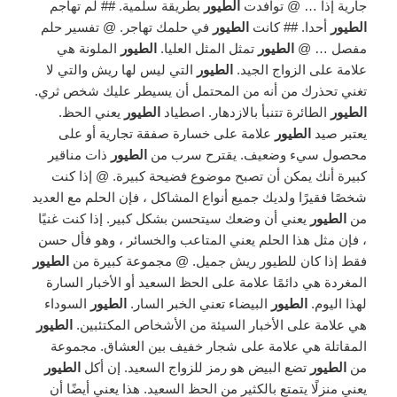
جارية إذا … @ توافدت
الطيور
بطريقة سلمية. ## لم تهاجم
الطيور
أحدا. ## كانت
الطيور
في حلمك تهاجر. @ تفسير حلم
مفصل … @
الطيور
تمثل المثل العليا.
الطيور
الملونة هي
علامة على الزواج الجيد.
الطيور
التي ليس لها ريش والتي لا
تغني تحذرك من أنه من المحتمل أن يسيطر عليك شخص ثري.
الطيور
الطائرة تتنبأ بالازدهار. اصطياد
الطيور
يعني الحظ.
يعتبر صيد
الطيور
علامة على خسارة صفقة تجارية أو على
محصول سيء وضعيف. يقترح سرب من
الطيور
ذات مناقير
كبيرة أنك يمكن أن تصبح موضوع فضيحة كبيرة. @ إذا كنت
شخصًا فقيرًا ولديك جميع أنواع المشاكل ، فإن الحلم مع العديد
من
الطيور
يعني أن وضعك سيتحسن بشكل كبير. إذا كنت غنيًا
، فإن مثل هذا الحلم يعني المتاعب والخسائر ، وهو فأل حسن
فقط إذا كان للطيور ريش جميل. @ مجموعة كبيرة من
الطيور
المغردة هي دائمًا علامة على الحظ السعيد أو الأخبار السارة
لهذا اليوم.
الطيور
البيضاء تعني الخبر السار.
الطيور
السوداء
هي علامة على الأخبار السيئة من الأشخاص المكتئبين.
الطيور
المقاتلة هي علامة على شجار خفيف بين العشاق. مجموعة
من
الطيور
تضع البيض هو رمز للزواج السعيد. إن أكل
الطيور
يعني منزلًا يتمتع بالكثير من الحظ السعيد. هذا يعني أيضًا أن