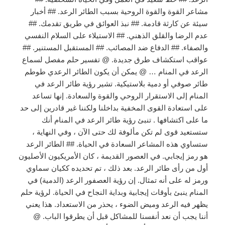
مشاعر القوة والقوة الروحية بسبب الطائر الرعد. ## أخبار
سيئة عن كارثة قادمة. ## نبذ العوائق في طريق تقدمك. ##
عدم الرضا والقلق الذهني. ## الاستيلاء على السلام النفسي
والصفاء. ## الدفاع ضد المصائب. ## المستقبل المستنير. ##
عواقب استكشاف طرق جديدة. @ تفسير حلم مفصل لسماع
الرعد في المنام … @ يمكن أن يكون الطائر الرعدي طوطم
طائر صوفي أو دمية بلاستيكية. تشير رؤية طائر الرعد في
المنام إلى الاستقرار الروحي والقوة والسعادة. إنها تساعد
على استعادة القوى المخفية بداخلنا ولكننا غير قادرين إلى حد
ما على اكتشافها . تنبئ رؤية طائر الرعد في المنام أنك
ستستعيد قوى لم تكن مألوفة لك حتى الآن ، وفي النهاية ،
ستساوي هذه المشاعر السعادة في الحياة. ## الطائر الرعد
هو رمز إيجابي. في العصور القديمة ، كان الأمريكيون الأصليون
أول من رأى طائر الرعد. بعد ذلك ، تم تحديده ككيان سماوي
ورمز له على أنه تمثال. إن رؤية العصفور الرعد (الدمية) في
المنام ينبئ بأوقات إيجابية وبداية النجاح في الحياة. لرؤية حلم
يظهر فيه الرعد وميض الضوء ، يحذر من الاستعداد. هذا يعني
أننا يجب أن نعد أنفسنا للمشاكل قبل أن يطرقوا الباب. @