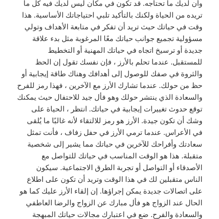
وأن لديك ما تحتاجه. قد تكون في مكان ليس لديك فيه كل ما
تريده من الحياة ولكنك بالتأكيد تلبي احتياجاتك الأساسية. هذا
وقت في حياتك حيث تريد أن تفكر في متابعة الأهداف وتولي
مسؤولية تجميع جوانب حياتك معًا المرغوبة مثل بدء علاقة
جديدة أو ترسيخ اتجاه في حياتك المهنية أو التخطيط
للمستقبل. عندما تحلم بالأرز ، فإن نفسك تقول إن الحظ
والثروة في صفك للوصول إلى أهدافك وهناك طاقة إيجابية أو
حظ من حولك. عندما تشارك الأرز مع الآخرين ، فهذا رمز للفرح
والسعادة الذي ينتشر حولك وهو فأل جيد للاحتفال حيث يمكنك
توقع حدوث تغييرات إيجابية في حياتك. انتظر ، الحياة على
وشك أن تكون جيدة. الأرز هو رمز للالتقاء لأنه غالبًا ما يُلقى
في الأعراس. عندما ترمي الأرز في حفل زفاف ، فأنت تمثل
سعادتك وأفراحك للآخرين في حياتك مما يشير إلى شخصية
متقبلة. هذا هو الوقت المناسب في حياتك للتواصل مع
الأصدقاء أو التواصل أو تجربة الطرق الاجتماعية. سيكون
الناس متقبلين لك في هذا الوقت وتريد أن تكون على اطلاع
على اتصالات جديدة يمكن إجراؤها. إن إلقاء الأرز عليك كما هو
الحال عند الزواج هو فأل مبارك عن الزواج والرضا العاطفي
والسعادة والفرح. ضع في اعتبارك مجالات حياتك المبهجة