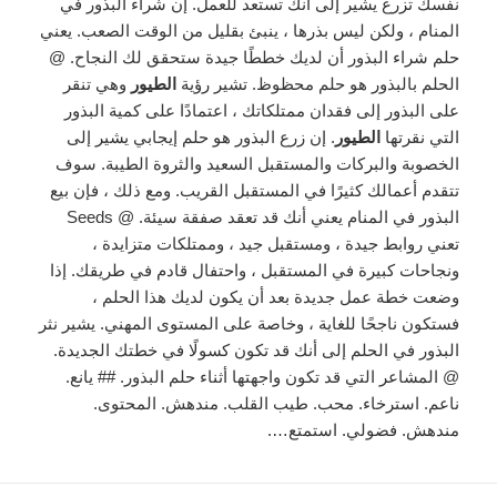
نفسك تزرع يشير إلى أنك تستعد للعمل. إن شراء البذور في
المنام ، ولكن ليس بذرها ، ينبئ بقليل من الوقت الصعب. يعني
حلم شراء البذور أن لديك خططًا جيدة ستحقق لك النجاح. @
الحلم بالبذور هو حلم محظوظ. تشير رؤية
الطيور
وهي تنقر
على البذور إلى فقدان ممتلكاتك ، اعتمادًا على كمية البذور
التي نقرتها
الطيور
. إن زرع البذور هو حلم إيجابي يشير إلى
الخصوبة والبركات والمستقبل السعيد والثروة الطيبة. سوف
تتقدم أعمالك كثيرًا في المستقبل القريب. ومع ذلك ، فإن بيع
البذور في المنام يعني أنك قد تعقد صفقة سيئة. @ Seeds
تعني روابط جيدة ، ومستقبل جيد ، وممتلكات متزايدة ،
ونجاحات كبيرة في المستقبل ، واحتفال قادم في طريقك. إذا
وضعت خطة عمل جديدة بعد أن يكون لديك هذا الحلم ،
فستكون ناجحًا للغاية ، وخاصة على المستوى المهني. يشير نثر
البذور في الحلم إلى أنك قد تكون كسولًا في خطتك الجديدة.
@ المشاعر التي قد تكون واجهتها أثناء حلم البذور. ## يانع.
ناعم. استرخاء. محب. طيب القلب. مندهش. المحتوى.
مندهش. فضولي. استمتع….