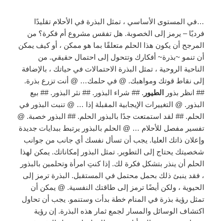
…في المستوى الأساسي ، تمثل البذرة في الأحلام تقليدًا
فرديًا – يرمز إلى الخصوبة. هل تفقس مشروع أم فكرة؟ من
المرجح أن يكون هذا الحلم متعلقًا بما هو ممكن ، أو كيف يمكن
أن تنمو ~بذرة~ أفكارك وتتحول إلى احتمال حقيقي. من
الناحية الروحية ، تمثل البذرة الاحتمالات في حياتك ، بالإضافة
إلى نقاط قوتك ومواهبك. @ في حلمك… @ أنت تزرع بذرة.
## انظر بذور
الطيور
. ## شراء البذور. ## نثر البذور. ## بيع
البذور. @ التغييرات الإيجابية المقبلة إذا … @ تنبت البذور في
الحلم. ## لقد استمتعت جدًا بالبذور الحلم. ## البذور خصبة. @
تفسير مفصل للأحلام … @ الحلم بالبذور يرتبط ببدايات جديدة
وإعلان ذاتك العليا. يجب أن تسأل نفسك أي جانب من جوانب
شخصيتك يحتاج إلى التطوير. تمثل البذور إمكاناتك. يمكن لهذا
الحلم أن ينذر بتشكل فكرة لك. إذا كنتِ امرأة وتحلمين بالبذور
، فقد ينبئ ذلك بحمل محتمل في المستقبل. البذرة ترمز إلى
الحيوية ، ولكن أيضًا ترمز إلى طاقتك النفسية. @ يمكن أن
تمثل رؤية بذرة في المنام خطة بدأت وستنمو. يجب أن تحاول
اكتشاف الوسائل والمسار لجمع ثمار هذه البذرة. إن رؤية