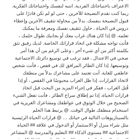
الاعتراف باحتياجاتك الفردية. انتبه لنفسك واحتياجاتك الفكرية.
ربما كنت تقدم النصيحة للآخرين ، حتى لو لم تكن قادرًا على
قبول النصيحة بنفسك. بدلاً من محاولة تثقيف الآخرين وإعطاء
دروس في الحياة ، حاول تثقيف نفسك ومعرفة ما يمكنك
تعلمه. @ إذا كان هناك غراب معك أو بجانبك طوال حلمك ،
فأنت تواجه مشكلة في اتخاذ قراراتك الخاصة. لديك رفيق تثق
بكلمته أكثر من أي شيء آخر ، وعلى الرغم من أن هذا أمر
صحي في الاعتدال ، فقد ترغب في توسيع دائرتك الاجتماعية
وتوسيعها. إذا كان الطائر المرافق لك في قفص ، فأنت شخص
عاطفي للغاية. أنت تعتمد على مشاعرك بدلاً من منطقك
لاتخاذ القرارات. إذا ظل الغراب محبوسًا في القفص ، أو إذا
قُتل الغراب ، ففكر في إجراء المزيد من البحث قبل اتخاذ
قرارات الحياة. إذا تم إطلاق سراح الطائر ، فأنت تفعل الشيء
الصحيح من خلال الوثوق في عواطفك ومشاعرك الغريزية في
استخدام منطقك طوال الوقت. @ يرتبط هذا الحلم
بالسيناريوهات التالية في حياتك … @ قرارات الحياة الرئيسية
مثل شراء منزل أو الاستثمار أو الدخول في علاقة ## الحياة
الاجتماعية ## مستوى الذكاء ## التعليم والمدرسة @ المشاعر