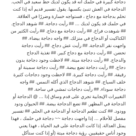
دجاجة كبيرة في حلمك أنه قد يكون لديك حظ سعيد في الحب.
الدجاجة في العش تنبئ بكسبها. يقول تفسير قديم أنه إذا كنت
تحلم بدجاجة مع دجاج ، فستواجه خسارة وضررًا في العلاقة.
في حلمك قد يكون لديك … ## رأيت دجاجة. ## شوهد الدجاج.
## شوهدت فراخ. ## رأيت دجاجة مع دجاج. ## رأيت الكثير من
الكتاكيت أو الدجاج في منزلك. ## واجه دجاجة بيضاء. ##
واجهت نقر الدجاجة. ## رأيت عش دجاج. ## رأيت دجاجة
تحضن. ## رأيت دجاجة مع دجاج كبير. ## تغذية الدجاج
والدجاج. ## رأيت دجاجة ميتة. ## لاحظت وجود دجاجة بدون
دجاج. ## رأيت دجاجة تضع بيضة. ## رأيت دجاجة سمينة أو
رقيقة. ## رأيت دجاجة كبيرة. ## لاحظت وجود دجاجات كثيرة
خلف السياج. ## شوهد الدجاج الذي أكله النمس. ## واجه
دجاجة سوداء. ## رأيت دجاجات تمشي في ساحة. ##
التغييرات الإيجابية تجري على قدم وساق إذا … @ الدجاجة أو
الدجاجة في المظهر. ## تضع الدجاجة بيضة. ## الحيوان ودود
وودود. ## كنت تطعم الدجاجة أو الدجاجة في الحلم. ## تفسير
مفصل للأحلام … إذا واجهت دجاجة ~~ دجاجة في حلمك ، فهذا
يمثل العدالة. إذا كانت الدجاجة على قيد الحياة ، فهذا يعني
وجود أناس حقيقيين. رؤية دجاجة ميتة (أو إذا كنت ستأكل