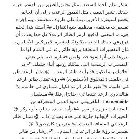
بشكل عام الحظ السعيد. يمثل تحليق
الطيور
من القفص حرية
حياتك. تشير الدمية ، مثل
الطيور
الرعدية ، إلى أن الحالم
يخضع لسيطرة الآخرين. بناءً على ظروف مختلفة ، يتم إجراء
تفسيرات مختلفة ، معظمها يتبع التفاؤل. ## أسئلة هذا الحلم
هي: ما المعنى الدقيق لرمز الطائر الرعد؟ هل حقا يحدث أي
فرق في حياتك الحقيقية؟ وفقًا لعشيرة الأمريكيين الأصليين ،
فإن التفسيرات المتعلقة برؤية طائر رعد في المنام لها ما
يبررها على أنها سوء حظ وليس خسارة. فيما يلي بعض
التفسيرات الرئيسية التي يمكنك رؤيتها أثناء حلمك. @ في
أحلامك ربما تكون قد رأيت طائر الرعد … @ طائر الرعد يظهر
في حلمك. (المخلوق الأسطوري) ## رؤية تمثال طائر الرعد
في حلمك. ## ظهر طائر الرعد ككيان سماوي في حلمك. ##
هناك دوي الرعد عندما ترى طائرًا رعدًا. ## مسلسل
Thunderbirds التلفزيوني: دمية الدمى المتحركة من
الستينيات: جزيرة تريسي. ## رأيت سيدة بينيلوب أو باركر. @
التغييرات الإيجابية جارية على قدم وساق إذا … @ تمثال طائر
الرعد في المسافة البعيدة. ## ثندربيرد كان طويلاً. @
تفسيرات رؤية طائر الرعد في المنام… @ إرشاد من طائر
الرعد. ## حظ سعيد في العمل وفي الحياة الشخصية. ##