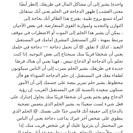
واحدة) يشير إلى أن مشاكل المال في طريقك. [انظر أيضًا
معنى العشب.] ظهور الدجاجة في الحلم يعني أنك ستقابل
امرأة تتمتع بروح طيبة. يقترح هذا الطائر أنك بحاجة إلى
التوازن والتجديد ولموازنة القوى المتعارضة. في بعض الأحيان
، يمكن أن يشير هذا الحلم إلى الموت أو الاضطراب في موقف
مرتبط بمهنة ، لكن المستقبل المشرق أمامك في المستقبل
البعيد ، لذلك لا تقلق. @ أن تحمل دجاجة ~~ دجاجة في حلمك
يعني أن شخصًا قريبًا منك سيحتاج إلى بعض التوجيه. إذا كنت
تحلم بأن الدجاجة أو الدجاج تبيض ، فهذا يعني أن هناك فرصًا
جديدة في طريقك. يشير الحلم بسرب إلى أن الناس سيكونون
لطفاء معك في المستقبل. إن حلم الدجاجة السوداء هو فأل
محظوظ. يشير حلم تمرير بيضة على جسمك إلى أن الأمور
ستكون سعيدة بالنسبة لك في المستقبل القريب. إن رؤية
الدجاج وهو يجثم يعني أن شخصًا قريبًا منك يحاول إجبارك على
فعل شيء لست سعيدًا به. يشير الحلم الذي يتضمن تضحية
بالدجاج إلى حقيقة أنك قاسي جدًا على نفسك. @ الحلم الذي
ينطوي على شخص آخر غيرك يداعب دجاجة يعني أن الناس
من المحتمل أن يثرثروا عليك أو عن شخص قريب منك. إذا
كنت رجلاً وتحلم بالدجاج ، فهذا مرتبط بحقيقة أنك بحاجة إلى