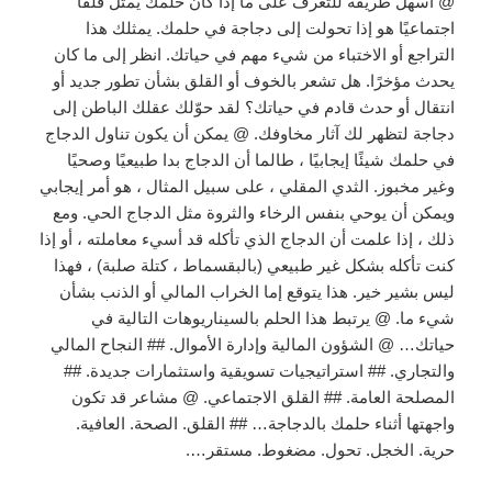
@ أسهل طريقة للتعرف على ما إذا كان حلمك يمثل قلقًا
اجتماعيًا هو إذا تحولت إلى دجاجة في حلمك. يمثلك هذا
التراجع أو الاختباء من شيء مهم في حياتك. انظر إلى ما كان
يحدث مؤخرًا. هل تشعر بالخوف أو القلق بشأن تطور جديد أو
انتقال أو حدث قادم في حياتك؟ لقد حوّلك عقلك الباطن إلى
دجاجة لتظهر لك آثار مخاوفك. @ يمكن أن يكون تناول الدجاج
في حلمك شيئًا إيجابيًا ، طالما أن الدجاج بدا طبيعيًا وصحيًا
وغير مخبوز. الثدي المقلي ، على سبيل المثال ، هو أمر إيجابي
ويمكن أن يوحي بنفس الرخاء والثروة مثل الدجاج الحي. ومع
ذلك ، إذا علمت أن الدجاج الذي تأكله قد أسيء معاملته ، أو إذا
كنت تأكله بشكل غير طبيعي (بالبقسماط ، كتلة صلبة) ، فهذا
ليس بشير خير. هذا يتوقع إما الخراب المالي أو الذنب بشأن
شيء ما. @ يرتبط هذا الحلم بالسيناريوهات التالية في
حياتك… @ الشؤون المالية وإدارة الأموال. ## النجاح المالي
والتجاري. ## استراتيجيات تسويقية واستثمارات جديدة. ##
المصلحة العامة. ## القلق الاجتماعي. @ مشاعر قد تكون
واجهتها أثناء حلمك بالدجاجة… ## القلق. الصحة. العافية.
حرية. الخجل. تحول. مضغوط. مستقر….