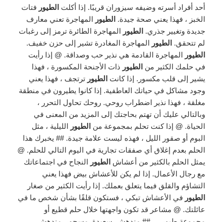
أحد أفراد أسرته وضيفه سيزوران قريبًا. إذا أكلت
الطيور
فتات
الخبز ، فهذا يعني صحة جيدة.
الطيور
المهاجرة تعني معارف
جديدة وتغيير جذري.
الطيور
المهاجرة الطائرة ترمز إلى رغبات
لم تتحقق.
الطيور
المهاجرة المغادرة تشير إلى حزن خفيف.
الطيور
المهاجرة القادمة هي نذير حب وصداقة. @ إذا رأيت
في حلمك الكثير من
الطيور
ذات الأجنحة المكسورة ، فهذا
يشير إلى قلب مكسور. إذا كانت
الطيور
ترتجف ، فهذا يعني
وجود مشاكل في حياتك العاطفية. إذا كانوا يطيرون في منطقة
مغلقة ، فهذا نذير اضطراب روحي. روحك تحاول التحرر ،
وبالتالي عليك أن تهتم بحاجتك إلى المزيد من المعنى في
الحياة. @ إذا كنت تحلم بمجموعة من
الطيور
الليلية ، مثل
البوم أو صقور الليل ، فهذه ليست علامة جيدة. ## يخبرك هذا
الحلم بعدم إغلاق أي صفقات تجارية في اليوم التالي للحلم. @
يمثل الحلم بالكثير من أعشاش
الطيور
النجاح في اجتماعاتك
مع رجال الأعمال. إذا لم يكن للأعشاش بيض فهذا يعني
التشاؤم والقلق فيما يتعلق بعملك. إذا رأيت الكثير من صغار
الطيور
في الأعشاش تبكي ، فستكون قلقًا بشأن شخص ما في
عائلتك. @ مشاعر قد تكون واجهتها خلال حلم قطيع أو
مجموعة طيور … ## مندهش. سعيدة. مسحور. مندهش.