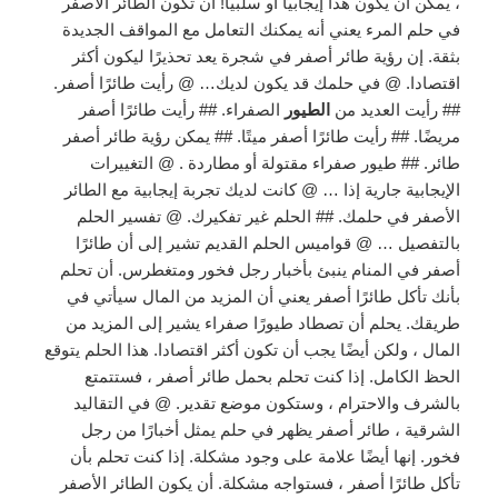
، يمكن أن يكون هذا إيجابيًا أو سلبيًا! أن تكون الطائر الأصفر
في حلم المرء يعني أنه يمكنك التعامل مع المواقف الجديدة
بثقة. إن رؤية طائر أصفر في شجرة يعد تحذيرًا ليكون أكثر
اقتصادا. @ في حلمك قد يكون لديك… @ رأيت طائرًا أصفر.
## رأيت العديد من
الطيور
الصفراء. ## رأيت طائرًا أصفر
مريضًا. ## رأيت طائرًا أصفر ميتًا. ## يمكن رؤية طائر أصفر
طائر. ## طيور صفراء مقتولة أو مطاردة . @ التغييرات
الإيجابية جارية إذا … @ كانت لديك تجربة إيجابية مع الطائر
الأصفر في حلمك. ## الحلم غير تفكيرك. @ تفسير الحلم
بالتفصيل … @ قواميس الحلم القديم تشير إلى أن طائرًا
أصفر في المنام ينبئ بأخبار رجل فخور ومتغطرس. أن تحلم
بأنك تأكل طائرًا أصفر يعني أن المزيد من المال سيأتي في
طريقك. يحلم أن تصطاد طيورًا صفراء يشير إلى المزيد من
المال ، ولكن أيضًا يجب أن تكون أكثر اقتصادا. هذا الحلم يتوقع
الحظ الكامل. إذا كنت تحلم بحمل طائر أصفر ، فستتمتع
بالشرف والاحترام ، وستكون موضع تقدير. @ في التقاليد
الشرقية ، طائر أصفر يظهر في حلم يمثل أخبارًا من رجل
فخور. إنها أيضًا علامة على وجود مشكلة. إذا كنت تحلم بأن
تأكل طائرًا أصفر ، فستواجه مشكلة. أن يكون الطائر الأصفر