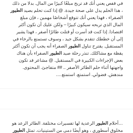
في قفص يعني أنك قد تربح مبلغًا كبيرًا من المال. بدلا من ذلك
، هذا الحلم يدل على صحة جيدة. @ إذا كنت تحلم بصيد
الطيور
الصفراء ، فهذا يعني أنك تتوقع أشخاصًا مهمين ، فإن مبلغ
المال الذي تربحه سيكون كبيرًا – ولكن عليك أن تكون أكثر
اقتصادا. إذا كنت قد أسرت أو قتلت طائرًا أصفر ، فهذا يشير
إلى أن خططك تتقدم بشكل جيد ، وسوف تستمتع بالرخاء في
المستقبل. يقترح تناول
الطيور
الصفراء أنه يجب أن تكون أكثر
يقظة مع مشاكلك. تنذر رحلة صيد
الطيور
الصفراء بأن هناك
بعض الإجراءات الكبيرة في المستقبل. @ مشاعر قد تكون
واجهتها أثناء حلم الطائر الأصفر .. ## متفاجئ. المحتوى.
مندهش. فضولي. استمتع. استمتع….
…أحلام
الطيور
الرعدية لها تفسيرات مختلفة. الطائر الرعد هو
مخلوق أسطوري ، وهو أيضًا دمى من الستينيات. تمثل
الطيور