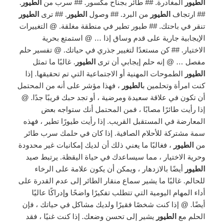
الطيور
المغادرة. ## طائر بجناح مكسور. ## سرب من
الطيور
.
## ارتجاف
الطيور
من البرد. ## وصول
الطيور
. ## ترى
الطيور
تنقر في باحتك. ## طيور تطير في منطقة مغلقة. @ التغييرات
الإيجابية جارية على قدم وساق إذا … @ استمتع بحرية
الاختيار. ## كن مستعدًا لتغيير جذري في حياتك. @ تفسير حلم
مفصل … @ إنه حلم إيجابي أن ترى
الطيور
. غالبًا ما تمثل
الطيور
الطموحات المهنية أو الاجتماعية التي تم تحقيقها. إذا
كنت امرأة وتحلمين ب
الطيور
، فهذا مؤشر على أنه من المحتمل
أن تكون في علاقة سعيدة ومرضية ، أو تجد حبك قريبًا جدًا. @
إذا رأيت طائرًا مصابًا ، فمن المحتمل أنك ستواجه بعض
المعارضة في المستقبل القريب. إذا رأيت طيورًا تطير ، فهذه
سمة مشتركة للأحلام الصافية. إذا كان في حلمك سرب طائر
من
الطيور
، فغالبًا ما يعني ذلك أن لديك إمكانيات غير محدودة
وحرية الاختيار ، مما سيساعدك في حياة اليقظة. يرتبط صيد
الطيور
أيضًا بالازدهار ، ويمكن أن يكون علامة على الرخاء
للحالم. غالبًا ما يشير سماع منقار الطائر إلى عدم القدرة على
أداء المهام اليومية التي تتطلب تفكيرًا واضحًا وإدراكًا عاليًا
أيضًا. @ إذا كنت شخصًا فقيرًا ولديك مشاكل في حياتك ، فإن
الحلم مع
الطيور
يشير إلى تحسن وضعك. إذا كنت غنيًا ، فقد