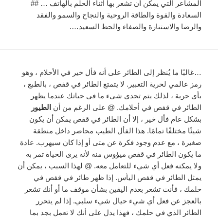
المشاعر التي يمكن أن تشعر بها أثناء الحلم بالهاتف … ##
السعادة والقوة والطاقة الروحية والنجاح والسمو والفقد
والرضا والاستنارة والصفاء والحظ السعيد….
…غالبًا ما يُنظر إلى الطائر على أنه فأل خير في الأحلام ، وهو
رمز عالمي لحرية التعبير. لا يتمتع الطائر في قفص ، بالطبع ،
بأي حرية ، لذلك يتم تحدي شيء ما في حياتك عندما يظهر
الطائر في قفص في أحلامك. @ على الرغم من أن
الطيور
بشكل عام فأل خير ، إلا أن الطائر في قفص يمكن أن يكون
شيئًا مختلفًا تمامًا. هذا الفأل الطيب محاصر داخل منطقة
صغيرة ، مع عدم وجود فكرة عن متى أو إذا كان سيهرب. عادة
ما يكون الطائر في قفص ميؤوس منه لأنه يرى الحياة تمر به
ولا يمكنه فعل أي شيء للتعامل معه. @ لهذا السبب ، يمكن أن
يمثل الطائر في قفص اليأس. إذا ظهر طائر في قفص في
حلمك ، فأنت تشعر بعدم اليقين بشأن موقف ما أو أنك تشعر
بالعجز عن فعل أي شيء حيال شيء سلبي. إذا لم يتحرر
الطائر الذي في حلمك ، فهذا يدل على أنك لا تعمل بجد بما