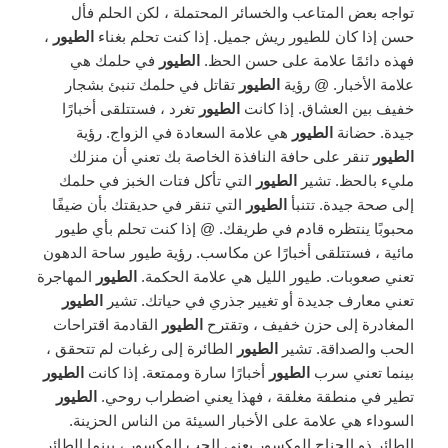
تواجه بعض المتاعب والخسائر المحتملة ، لكن الحلم فأل
حسن إذا كان للطيور ريش جميل. إذا كنت تحلم بغناء
الطيور
،
فهذه دائمًا علامة على حسن الحظ.
الطيور
في حلمك هي
علامة الأخبار. @ رؤية
الطيور
تقاتل في حلمك تنبئ بشجار
خفيف بين العشاق. إذا كانت
الطيور
تغرد ، فستتلقى أخبارًا
جيدة. حضانة
الطيور
هي علامة السعادة في الزواج. رؤية
الطيور
تنقر على حافة النافذة الخاصة بك تعني أن منزلك
مليء بالحظ. تشير
الطيور
التي تأكل فتات الخبز في حلمك
إلى صحة جيدة. تتنبأ
الطيور
التي تنقر في حديقتك بأن ضيفًا
محبوبًا ينتظره قادم في طريقك. @ إذا كنت تحلم بأي طيور
مائية ، فستتلقى أخبارًا عن مكاسب. رؤية طيور ساحة الدهون
تعني صعوبات. طيور الليل هي علامة الحكمة.
الطيور
المهاجرة
تعني معارف جديدة أو تغيير جذري في حياتك. تشير
الطيور
المغادرة إلى حزن خفيف ، وتقترح
الطيور
القادمة اقتراحات
الحب والصداقة. تشير
الطيور
الطائرة إلى رغبات لم تتحقق ،
بينما تعني سرب
الطيور
أخبارًا سارة وممتعة. إذا كانت
الطيور
تطير في منطقة مغلقة ، فهذا يعني اضطراب روحي.
الطيور
السوداء هي علامة على الأخبار السيئة من الناس الحزينة.
الطائر ذو الجناح المكسور يعني الحب المكسور ، بينما الطائر