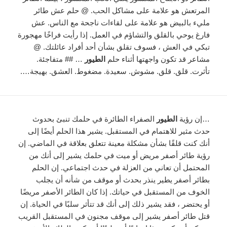
المرتعش هو علامة على مشاكل الحب. @ حلم عش طائر
مليء بالبيض هو علامة على لقاءات ناجحة مع الناس. عش
فارغ يوحي بالقلق والتشاؤم في العمل. إذا رأيت فراخًا مهجورة
تبكي في العش ، فسوف تقلق بشأن أحد أفراد عائلتك. @
مشاعر قد تكون واجهتها أثناء حلم
الطيور
… ## متفاجئة.
تأثرت. قلق. قلق. مشوش. سعيدة. مضغوط. العشق. بهيجة….
…إن رؤية
الطيور
الصفراء الطائرة في حلمك تنبئ بحدوث
حدث مثير للاهتمام في المستقبل. يشير هذا الحلم أيضًا إلى
أنك كنت قلقًا بشأن مشكلة معينة تتعلق بعلاقة في الماضي. إن
رؤية طائر أصفر مريض أو ميت في حلمك يشير إلى أنك من
المحتمل أن تعاني من العزلة في حدث اجتماعي. إن الحلم
بطائر أصفر يطير ينذر بحدث أو موقف من شأنه أن يجلب
الخوف من المستقبل في حياتك. إذا كان الطائر الأصفر مريضًا
أو يحتضر ، فقد يشير ذلك إلى أنك قد تتأثر سلبًا في الحياة. إن
قتل طائر أصفر يشير إلى موقف مجنون في المستقبل القريب