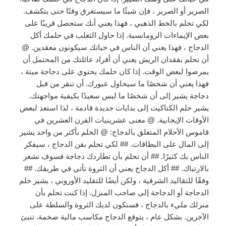
الصرير أو الصرير ، فإن شيئًا ما سيستغرق وقتًا حتى يتكشف.
لكي تحلم بالخط الذهبي ، فهذا يعني أنك ستحصل قريبًا على
بعض الإيماءات الرومانسية. إذا حاول الثعلب في حلمك أكل
الدجاج ، فهذا يعني أن الناس في حياتك سيكونون معقدين. @
أن تحلم بفقدان الريش يعني أن أفراد عائلتك من المحتمل أن
يمرضوا لبعض الوقت. إذا كان حلمك يحتوي على دجاجة ميتة ،
فهذا يعني أن شخصًا ما سيحاول عبورك. أن تنقر من قبل
دجاجة يشير إلى أن شخصًا ما ليس سعيدًا بكيفية مواجهتك.
يشير حلم الكتاكيت إلى بدايات جديدة قادمة ، لذا استعد لبعض
الأوقات الإيجابية. @ معنى عشرينيات القرن العشرين في
قاموس الأحلام المتعلق بالدجاج: @ الحلم بأكثر من واحد يشير
إلى المال على البطاقات. ## لكي تحلم بقن الدجاج ، سيفكر
الناس بك كثيرًا. ## أن تحلم بأن تطاردك دجاجة فسوف تشعر
بالارتباك. ## أكل الدجاج يعني أن الثروة تأتي في طريقك. ##
وفقًا للتقاليد الشرقية ، ولكن أيضًا للتقليد الأوروبي ، يشير حلم
الدجاجة أو الدجاجة إلى صاحب المنزل. إذا كنت تحلم بأن
منزلك مليء بالدجاج ، فستكون لديك الثروة والسلطة على
الآخرين. بشكل عام ، يتوقع الدجاج مكاسب مالية ضخمة. تنبئ