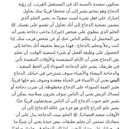
ستكون سعيدة بالنسبة لك في المستقبل القريب. إن رؤية
الدجاج وهو يتجثم يشير إلى أن شخصًا قريبًا منك يحاول
إجبارك على فعل شيء لست سعيدًا به. يشير الحلم الذي
يتضمن تضحية الدجاج إلى أنك تحاول أن تقسو على نفسك. @
الحلم الذي ينطوي على شخص (غيرك) يداعب دجاجة يعني أنه
من المحتمل أن يتكلم الناس عنك أو عن شخص قريب منك. إذا
كنت رجلاً وتحلم بالدجاج ، فهذا مرتبط بحقيقة أنك بحاجة إلى
الحصول على وظيفة أفضل أو شيء لتمضية الوقت. أن تحلم
بقن الدجاج يعني أن الأيام المشمسة والأوقات السعيدة تأتي
في طريقك. يشير حلم الدجاجة السوداء إلى الحظ السعيد ،
والدجاجة البيضاء والأشياء سوف تسترخي في حياتك. الدجاج
البني
يعني أن الأشياء في الحياة معقدة وسوف يتم حلها قريبًا.
تعتبر القمة السوداء على الدجاج محظوظة. إن ضرب دجاجة أو
إمساك الريش يعني أن الناس سوف يجرون بسلاسة. يمكن أن
يشير حلم حبوب الدجاج إلى أن الناس سيحتفلون قريبًا جدًا.
يشير حلم الدراج (الذي هو جزء من عائلة الدجاج) إلى أن
الأوقات صعبة اقتصاديًا. @ الحلم ببيت الدجاجة يدل على أن
سعادتك تستمر. أن تحلم بطبقات بيض جيدة يعني أن شيئًا ما
في حياتك على وشك التغيير. إذا كان الدجاج في حلمك صاخبًا: