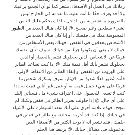
زملائك في العمل أو الأصدقاء. تشعر كما لو أن الجميع يراقبك
ولا أحد يعرف حقًا ما أنت عليه. ما تقدمه في الخارج ليس
بالضرورة ما تشعر به من الداخل ، لذلك يحكم عليك الناس
لشيء سطحي وغير صحيح. @ إذا كان هناك العديد من
الطيور
المحبوسة معك في قفصك ، أو إذا كان هناك العديد من
الأشخاص يحدقون في القفص ، فهناك بعض الأشخاص من
حولك لا ينبغي أن يكونوا جزءًا من حياتك. سوف تنأى بنفسك
قريبًا عن الأشخاص الذين يجعلونك تشعر بالحصار أو الذين
يجعلونك تشعر بأنك أقل قيمة منك. @ إذا كنت تساعد الطائر
على الهروب من القفص أو إنقاذ الطائر من الالتقاط الأولي ،
فأنت تُظهر فعلًا شديدًا من الإيثار. سوف يشكرك شخص ما
قريبًا على شيء جميل قمت به أو عمل غير أناني قمت به. إذا
كنت لا تسعى للحصول على اعتراف بشيء ما ، فسيأتي إليك
على أي حال. @ إذا حاولت تحرير الطائر في قفص ولكنك لم
تنجح ، فهذه علامة أخرى على أنك تفقد السيطرة على الأشياء
في حياتك. إذا كنت قد أجريت محادثة مع طائر في قفص في
حلمك ، فقد تشعر أنه لا يوجد الكثير من الأصدقاء الذين
يدعمونك في مشاكل حياتك. @ يرتبط هذا الحلم