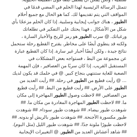
تتمثل الرسالة الرئيسية لهذا الحلم في المضي قدمًا في
المواقف التي يتم تقديمها لك. كما هو الحال مع جميع أحلام
الطيور
، هناك جوانب إيجابية وسلبية. إذا كان الحلم مزعجًا بأي
شكل من الأشكال ، فهذا يحثك على التفكير في تطلعاتك
ورغباتك. @ سرب
الطيور
هو رمز للربح والأخبار السارة ،
ولكنه قد ينطوي أيضًا على مخاطر. يقترح القطيع رحلة ستحمل
نتائج جيدة ، ولكن أيضًا أخبار غير سارة. إذا كان القطيع عبارة
عن مجموعة من البط ، فستواجه بعض المشكلات في
المستقبل القريب. إذا كان سربًا من العصافير ، فإن المهمة
الصعبة للغاية ستنتهي بنجاح كبير. @ في حلمك قد يكون لديك
… @ رأيت قطيع من
الطيور
في رحلة. ## رأيت العديد من
الطيور
على الأرض. ## رأيت قطيع من البط. ## رأيت قطيع
من العصافير. ## لاحظت وصول
الطيور
المهاجرة إلى مكان
ما. ## لاحظت
الطيور
المهاجرة المغادرة من مكان ما. ##
شوهدت طيور بيضاء. ## شوهدت طيور سوداء. ## شوهدت
طيور مكسورة الأجنحة. ## شوهدت طيور بالريش أو بدونه. ##
لاحظت طيورًا ملونة جدًا. ## شوهدت طيور الليل (مثل البوم).
## شاهد أعشاش العديد من
الطيور
. @ التغييرات الإيجابية