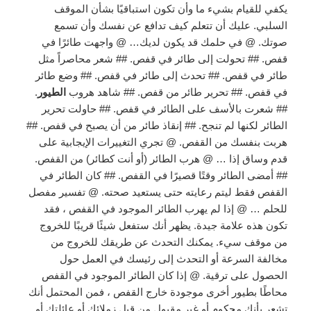
يكفي للقيام بشيء ما وأن تكون استباقيًا بشأن الموقف
السلبي. عليك أن تتعلم كيف تدافع عن نفسك وأن تسمع
صوتك. @ في حلمك قد يكون لديك… @ واجهت طائرًا في
قفص. ## تحولت إلى طائر في قفص. ## شعر محاصراً مثل
طائر في قفص. ## تحدث إلى طائر في قفص. ## وضع طائر
في قفص. ## تحرير طائر من قفص. ## شاهد هروب
الطيور
.
## شعرت بالأسف على الطائر في قفص. ## حاولت تحرير
الطائر لكنها لم تنجح. ## إنقاذ طائر من أن يصبح في قفص. ##
هربت بنفسك من القفص. @ تجري التغييرات الإيجابية على
قدم وساق إذا … @ هرب الطائر (أو أنت كطائر) من القفص.
## أمضى الطائر وقتًا قصيرًا في القفص. ## كان الطائر في
القفص فقط ليتم رعايته حتى يستعيد صحته. @ تفسير مفصل
للحلم … @ إذا لم يهرب الطائر الموجود في القفص ، فقد
تكون هذه علامة جيدة. يظهر أنك ستفعل شيئًا قريبًا للخروج
من موقف سيء. يمكنك التحدث عن طريقك للخروج من
مخالفة السرعة أو التحدث إلى رئيسك في العمل حول
الحصول على ترقية. @ إذا كان الطائر الموجود في القفص
محاطًا بطيور أخرى موجودة خارج القفص ، فمن المحتمل أنك
تشعر بأنك محكوم أو غير مقبول من قبل زملائك أو عائلتك أو