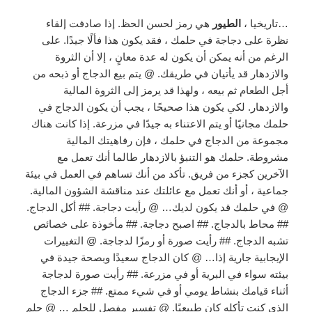
…تاريخيا ،
الطيور
هي رمز لحسن الحظ. إذا صادفت إلقاء
نظرة على دجاجة في حلمك ، فقد يكون هذا فألًا جيدًا. على
الرغم من أنه يمكن أن يكون له عدة معانٍ ، إلا أن الثروة
والازدهار قد يأتيان في طريقك. @ يتم بيع الدجاج أو ذبحه من
أجل الطعام ثم بيعه ، ولهذا قد يرمز إلى الثروة المالية
والازدهار. لكي يكون هذا صحيحًا ، يجب أن يكون الدجاج في
حلمك مجانيًا أو يتم الاعتناء به جيدًا في مزرعة. إذا كانت هناك
مجموعة من الدجاج في حلمك ، فإن رفاهيتك المالية
مشروطة. حلمك هو التنبؤ بالازدهار طالما أنك تعمل مع
الآخرين كجزء من فريق. تأكد من أنك تساهم في العمل في بيئة
جماعية ، أو أنك تعمل مع عائلتك عند مناقشة الشؤون المالية.
@ في حلمك قد يكون لديك… @ رأيت دجاجة. ## أكل الدجاج.
## محاط بالدجاج. ## اصبح دجاجة. ## مأخوذة على خصائص
تشبه الدجاج. ## رأيت صورة أو رمزًا لدجاجة. @ التغييرات
الإيجابية جارية إذا… @ كان الدجاج سعيدًا وبصحة جيدة في
بيئته سواء في البرية أو في مزرعة. ## رأيت صورة لدجاجة
أثناء قيامك بنشاط يومي أو في شيء ممتع. ## جزء الدجاج
الذي كنت تأكله كان طبيعيًا. @ تفسير مفصل للحلم … @ حلم