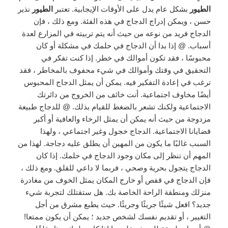
الطيور
بشكل عام يدل على الأوقات الإيجابية. تعتبر
الطيور
نذير
حسن ، ويمكن إدراج الدجاج في هذه الفئة. ومع ذلك ، فإن
الدجاج فريد من نوعه من حيث أنه يتم تربيته في المزارع لعدة
أسباب. @ إذا بدا أن الدجاج في حلمك في مشكلة أو كان
محبوسًا ، فقد تكون أموالك في خطر. إذا كنت تفكر في
التحقيق في وقتك وأموالك في شيء محفوف بالمخاطر ، فقد
ترغب في إعادة التفكير فيه. يمكن أن يمثل الدجاج المحبوس
أيضًا مخاوف اجتماعية. أنت خائف من الخروج من دائرتك
الاجتماعية ولكنك تشعر بالضغط للقيام بذلك. @ للدجاج طبيعة
مزدوجة من حيث أنه يمكن أن يمثل الرخاء والعافية أو أكبر
قضايانا الاجتماعية. الدجاج خجول وغير اجتماعي ، ولهذا
السبب غالبًا ما يكون من المهين أن يطلق عليه دجاجة. لهذا من
المهم أن تنظر إلى مكان وجود الدجاج في حلمك. إذا كان
الدجاج يتجول بحرية وصحي ، فربما لا داعي للقلق. ومع ذلك ،
فإن الدجاج في قفص أو خارج المكان يمثل الخوف من مغادرة
منزلك ومنطقة الراحة الخاصة بك. هل ستقتلك لتجربة شيء
جديد؟ افعل شيئًا جريئًا وجريئًا. حيث يطبع مشرق من أجل
التغيير ، أو تقديم نفسك لشخص جديد ؛ يمكن أن يكون ممتعا!