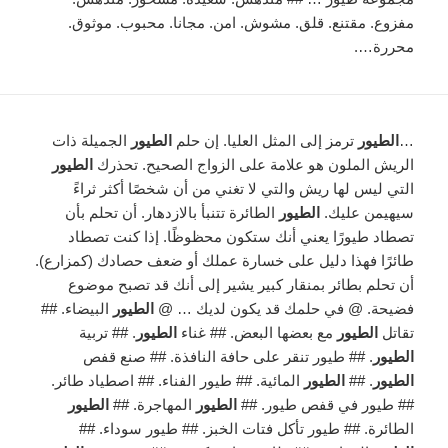
مفزوع. مقتنع. قلق. مشوش. امن. مجانا. محبوب. موثوق.
محررة….
…
الطيور
ترمز إلى المثل العليا. إن حلم
الطيور
الجميلة ذات
الريش الملون هو علامة على الزواج الصحيح. تحذرك
الطيور
التي ليس لها ريش والتي لا تغني من أن شخصًا أكثر ثراءً
سيهيمن عليك.
الطيور
الطائرة تتنبأ بالازدهار. أن تحلم بأن
تصطاد طيورًا يعني أنك ستكون محظوظًا. إذا كنت تصطاد
طائرًا فهذا دليل على خسارة عملك أو ضعف حصادك (كمزارع).
أن تحلم بطائر بمنقار كبير يشير إلى أنك قد تصبح موضوع
فضيحة. @ في حلمك قد يكون لديك … @
الطيور
البيضاء. ##
تقاتل
الطيور
مع بعضها البعض. ## غناء
الطيور
. ## تربية
الطيور
. ## طيور تنقر على حافة النافذة. ## صنع قفص
الطيور
. ##
الطيور
المائية. ## طيور الفناء. ## اصطياد طائر.
## طيور في قفص طيور. ##
الطيور
المهاجرة. ##
الطيور
الطائرة. ## طيور تأكل فتات الخبز. ## طيور سوداء. ##