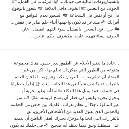
بالسيناريوهات التالية في حياتك… @ الترقيات في العمل. ##
الخوف من التغيير. ## الخوف داخل العلاقة. ## شعور بالوقوع
في فخ أو نقص في الشجاعة. ## الشعور بعدم التوافق مع
أقرانك. @ مشاعر قد تكون واجهتها أثناء حلم طائر في قفص…
## حزن. فخ. السجن. بالفشل. سوء الفهم. انفصال. عار.
الخوف. يساء فهمه. عارية. مكشوف. حكم. عاجز….
…عادة ما تعتبر الأحلام عن
الطيور
نذير حسن. هناك مجموعة
متنوعة من
الطيور
التي يمكن أن تحلم بها ، لكن من غير
المعتاد أن تحلم بغراب. الغربان ذكية وغريزية ، لذا فإن الحلم
بالغراب قد يكشف شيئًا عن هذا الجانب منك. @ إذا رأيت غرابًا
في حلمك ، فقد يمثل هذا الذكاء طالما أنه يطير بحرية أو
يتجول بحرية وليس في خطر أن يصبح فريسة. نظرًا لأنه من
غير المألوف جدًا أن تحلم بغراب ، فلديك نوع خاص من الحكمة
والحدس الذي يفوق العديد من الأشخاص الآخرين. ثق
بالقرارات التي اتخذتها مؤخرًا. يخبرك العقل الباطن أن تعتمد
على منطقك وتثق فيما تعتقد أنه صحيح. @ في حلمك قد يكون