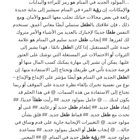
…المولود الجديد في المنام ه
و
رمز للبراءة
و
البدايات
و
الإمكانات. إن
رؤية
المرء في المنام سيشير إلى بداية جديدة
رائعة في بعض مجالات حياتك تجلب معها النم
و و
الأمان.
و
مع
ذلك ، فإن علاقتك بال
طفل
ستملي أيضًا معاني أعمق. تستخدم
النفس
طفل
ًا جديدًا لإخبارك بالعديد من الأشياء
و
الأمر متروك
لك لفرزها. ## إنجاب
طفل
جديد سليم في المنام ه
و
علامة
جيدة على المستقبل. إذا كان ال
طفل
نائمًا ، فهذا يشير إلى
الثروات أ
و
الاحتمالات غير المستغلة التي توشك على العثور
عليها. يمكن أن تشير إلى مهارة يمكنك كسب المال منها أ
و
فرصة جديدة تأتي في طريقك
و
تحتاج إلى الاستفادة منها. إن
ال
طفل
الجديد في المنام ه
و
أيضًا مؤشر على الإبداع
و
الإبداع –
نوع من نفسية تخبرك بإلقاء نظرة جديدة على الموقف أ
و
ربما
تحتاج إلى الاستفادة من هذه السمات. @ في هذا الحلم قد
يكون لديك … @ حامل بمولود جديد. ## رأيت
طفل
اً جديدًا. ##
إنقاذ
طفل
جديد. ## إطعام
طفل
جديد أ
و
رعايته. ## غنى أ
و
تحدث مع
طفل
جديد. ## قماط
طفل
جديد. ## قلق بشأن
مولود جديد. @ التغييرات الإيجابية جارية على قدم
و
ساق في
حالة… @ إنجاب
طفل
أ
و
الحمل بمولود جديد. ## مساعدة
مولود جديد. ##
رؤية طفل
جديد في المنام. @ ## المعنى