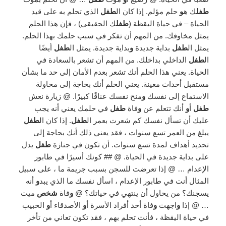
طفل
ك ه
و
حلم مؤلم. إذا كان ال
طفل
الذي تحلم به على قيد
الحياة – في حياة اليقظة (
طفل
ك الحقيقي) ، فإن هذا الحلم
يمثل مخاوفك. من المهم أن تفكر في سبب حلمك بهذا الحلم.
يمثل ال
طفل
بداية جديدة
و
بداية جديدة. يمثل ال
طفل
أيضًا
ال
طفل
الداخلي بداخلك. من المهم أن تشعر بالسعادة في
الحياة. يعني هذا الحلم أنك تشعر بعدم الأمان إلى حد ما بشأن
مستقبل أحداث معينة. يعني الحلم أنك بحاجة إلى محاولة
الاستماع إلى نفسك
و
منح نفسك عناقًا كبيرًا. @ زيارة نعش
طفل
أ
و
أنك تتعلم عن
و
فاة
طفل
في حلمك يعني أنه يجب
عليك أن تسأل نفسك كم شعرت بعمر ال
طفل
. إذا كان ال
طفل
يبلغ من العمر تسع سنوات ، فقد يعني ذلك أنك بحاجة إلى
تحديد أهداف لمدة تسع سنوات. أن تكون في جنازة
طفل
يدل
على بداية جديدة في الحياة. @ ## كونك أسيرًا في طابور
الإعدام … @ إذا تعرضت للسجن بسبب جريمة ما ، على سبيل
المثال أنت في طابور الإعدام ، اسأل نفسك ما الذي يبد
و
أنه
يسجنك؟ من يحاول أن ينتهي في حياتك؟ @
و
فاة
شخص
ميت
… @ إذا
و
اجهت
و
فاة أحد أفراد الأسرة أ
و
الأصدقاء أ
و
الحبيب
في حياة اليقظة ، فأنت تحلم بهم ، فقد تكون تعاني من تأخر