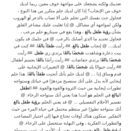
تعذيبك
و
لكنه يشجعك على مواجهة خوف معين. ربما لديك
خوف من الإنجاب؟ إذا كان لديك حلم متكرر من هذا النوع ،
فحاول حث نفسك التي تحلم على ألا تصاب بالذعر أ
و
الهروب
و
لكن لمواجهة أي مشاكل. @ إذا تغلبت عليك مشاعر القلق
بشأن
رؤية طفل بالغ
،
و
هذا يقع في سيناري
و
حلم مرعب ،
فحاول تحديد ما الذي أصابك بالرعب. @ في حلمك قد يكون
لديك… @ إنجاب
طفل بالغ
. ## رأيت
طفل
اً
بالغ
ًا. ## كنت في
بيت دعارة
و
شاهدت
شخص
ًا
بالغ
ًا يرتدي زي
طفل
. ## رأيت
شخص
ًا
بالغ
ًا يرتدي حفاضات. ## رأيت رأسًا
بالغ
ًا بجسم أطفال.
## رأيت حيوانًا يلد
شخص
ًا
بالغ
ًا. @ التغييرات الإيجابية على
قدم
و
ساق إذا … @ لديك حلم بأنك أنجبت
طفل
اً
بالغ
ًا. هذا حلم
إيجابي لأنه يدل على أنك ستصبح مزدهرًا في حياتك
و
ستواجه
تطورات إيجابية من حيث الثروة
و
القوة
و
القوة. ## ال
طفل
ال
بالغ
في الحلم ه
و
أنت! هذا يعني أنك ستواجه الرخاء. @
تفسير الأحلام التفصيلي … @ قد يعني الحلم ب
رؤية طفل بالغ
أنك ستواجه تطورًا غير منتظم محتمل في حياة المرء من حيث
التفكير. ستكون هناك أوقات تحتاج فيها إلى اجتياز المصاعب
و
التطورات الفكرية ،
و
في النهاية ستحصل على الرخاء. @
ل
رؤية طفل بالغ
بجسم صغير يعني أن الأمور لن تسير بسهولة.