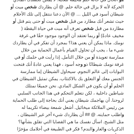
الحركة لأنه لا يزال في حالة حلم. @ أن يطاردك
شخص
ميت أ
و
شيطان أسود في الليل … @ الآن دعنا ننتقل إلى تلك الأحلام
حيث تشعر أنك مطارد من قبل
شخص
ميت أ
و
حتى يتم قتل أ
و
مطاردة من قبل
شخص
تعرف أنه ميت في حياة اليقظة (
مخيف عادةً) أ
و
ربما تعتقد أن الوجود موجود حقًا في غرفة
نومك. ماذا يمكن أن يعني هذا؟ بمجرد أن تفكر في أن يطاردك
شيء ما ، يجب أن تحاول القيام بأعمال الحماية من خلال
ممارسة تعويذة أ
و
من خلال التأمل. إذا رأيت في حلمك أ
و
في
غرفة نومك شيطانًا ذ
و و
جه أسود ، فهذا يعني عادةً أنك فتحت
البوابات إلى عالم النجوم. سيحاول الشيطان إما ممارسة
الجنس معك أ
و
التعلق بك بالاكتئاب. يمكن تمثيل الشيطان في
الحلم أ
و
أن يكون في الشكل المادي. نحن جميعًا نمتلك
شياطين داخلية ، لكن نتعلم التحكم في هذا الجانب السلبي
لروحنا. أن يهاجمك شيطان يعني أنك بحاجة إلى طلب الحماية
من رئيس الملائكة ميخائيل. أشعل شمعة بيضاء تكريما له
و
اطلب حمايته. @ ## أن يطاردك شيء آخر غير الشيطان ،
مثل الشبح. اسأل نفسك ما هي القضايا التي تقلق بشأنها؟
الذكريات
و
العار
و
الندم؟ فكر في الطبيعة في أحلامك مؤخرًا