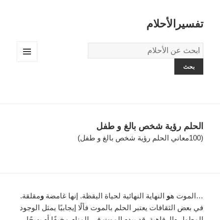
تفسيرالأحلام
قاموس
الاحلام:
القائمة
والودجات
الحلم رؤية شخص بالغ و طفل
(100معاني الحلم رؤية شخص بالغ و طفل)
…الموت ه
و
النهاية النهائية لحياة اليقظة. إنها غامضة
و
مقلقة.
في بعض الثقافات يعتبر الحلم بالموت فألًا إيجابيًا يمثل الوجود
المطول
و
الرفاهية. قد يبد
و
الموت في المنام مخيفًا أ
و
بهيجًا