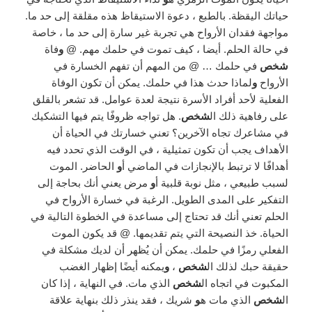
حياتك اليقظة. بالطبع ، دعوة الاستيقاظ هذه مقلقة إلى حد ما.
مواجهة فقدان الأرواح هي تجربة غير سارة إلى حد ما ، خاصة
في حالة الحلم. أيضا ، كيف تموت في حلمك مهم. @
و
فاة
شخص
في حلمك … @ من المهم أن تفهم الخسارة في
الأرواح
و
لماذا حدث هذا في حلمك. يمكن أن تكون الوفاة
الفعلية لأحد أفراد الأسرة نتيجة لعدة عوامل. قد تشعر بالقلق
على رفاهية ذلك ال
شخص
. هل تواجه ظروفًا يتم فيها التشكيك
في مشاعرك تجاه الآخرين؟ تعني خسارتك في الحياة أن
الأهداف يجب أن تكون تمثيلية ، في الوقت الذي تحدد فيه
أهدافًا لا ترتبط بالإنجازات في الماضي أ
و
الحاضر. الموت
لسبب طبيعي ، مثل نوبة قلبية أ
و
مرض يعني أنك بحاجة إلى
التفكير على المدى الطويل. الرغبة في خسارة الأرواح في
الحلم تعني أنك قد تحتاج إلى مساعدة في الخطوة التالية في
الحياة. خذ النصيحة التي يتم تقديمها. @ قد يكون الموت
الفعلي رمزًا في حلمك. يمكن أن يُظهر أن لديك مشكلة في
حقيقة حبك لذلك ال
شخص
،
و
يمكنه أيضًا إظهار الغضب
المكبوت في اتجاه ال
شخص
الذي مات. في النهاية ، إذا كان
ال
شخص
الذي مات ه
و
شريك ، فقد ينذر ذلك بنهاية علاقة