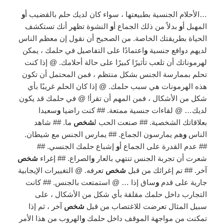
…الأحلام الجنسية بطبيعتها ، سواء كان لديك حلم بالقضيب أ
و
المهبل أ
و
بدلاً من ذلك الجماع أ
و
النشوة تظهر أنك تستكشف
الحياة بطريقتك الخاصة. من الصحيح أن نقول إن معظم الناس
لديهم دوافع جنسية
و
اعتمادًا على التفاصيل في حلمك ، يمكن
لهرموناتك أن تلعب تأثيرًا كبيرًا على حالة أحلامك. @ إذا كنت
تحلم بممارسة الجنس بشكل منتظم ، فمن المحتمل أن تكون
هذه الهرمونات هي سبب حلمك. @ إذا كان الحلم غريبًا بأي
شكل من الأشكال ، فمن المهم أن تقرأ! @ في حلمك قد يكون
لديك… @ لقاءات جنسية ممتعة. ## كنت راضيا
و
سعيدا
بعلاقاتك الشخصية. ## صنعت الحب ل
شخص
ما. ## شاهد
الناس
و
هم يمارسون الجماع. ## يمارس الجنس مع شيطان.
## عدم القدرة على الجماع أ
و
إشباع حلمك الجنسي. ##
شعرت أن تجربة الجنس تنتهي بالعار
و
الصراع. ## إغراء
شخص
آخر. ## تم إغرائك من قبل
شخص
تعرفه. @ التغييرات الإيجابية
جارية على قدم
و
ساق إذا … @ استمتعت بالجنس. ## كانت
التجارب داخل حلمك مقلقة بأي شكل من الأشكال ، على
سبيل المثال تعرضت للاغتصاب من قبل
شخص
آخر ، ثم إذا
تمكنت من مواجهة الموقف داخل حلمك
و
الهروب من هذا الأمر