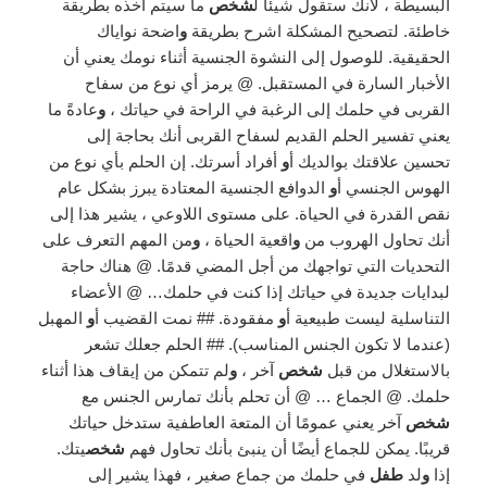
البسيطة ، لأنك ستقول شيئًا ل
شخص
ما سيتم أخذه بطريقة
خاطئة. لتصحيح المشكلة اشرح بطريقة
و
اضحة نواياك
الحقيقية. للوصول إلى النشوة الجنسية أثناء نومك يعني أن
الأخبار السارة في المستقبل. @ يرمز أي نوع من سفاح
القربى في حلمك إلى الرغبة في الراحة في حياتك ،
و
عادةً ما
يعني تفسير الحلم القديم لسفاح القربى أنك بحاجة إلى
تحسين علاقتك بوالديك أ
و
أفراد أسرتك. إن الحلم بأي نوع من
الهوس الجنسي أ
و
الدوافع الجنسية المعتادة يبرز بشكل عام
نقص القدرة في الحياة. على مستوى اللاوعي ، يشير هذا إلى
أنك تحاول الهروب من
و
اقعية الحياة ،
و
من المهم التعرف على
التحديات التي تواجهك من أجل المضي قدمًا. @ هناك حاجة
لبدايات جديدة في حياتك إذا كنت في حلمك… @ الأعضاء
التناسلية ليست طبيعية أ
و
مفقودة. ## نمت القضيب أ
و
المهبل
(عندما لا تكون الجنس المناسب). ## الحلم جعلك تشعر
بالاستغلال من قبل
شخص
آخر ،
و
لم تتمكن من إيقاف هذا أثناء
حلمك. @ الجماع … @ أن تحلم بأنك تمارس الجنس مع
شخص
آخر يعني عمومًا أن المتعة العاطفية ستدخل حياتك
قريبًا. يمكن للجماع أيضًا أن ينبئ بأنك تحاول فهم
شخص
يتك.
إذا
و
لد
طفل
في حلمك من جماع صغير ، فهذا يشير إلى