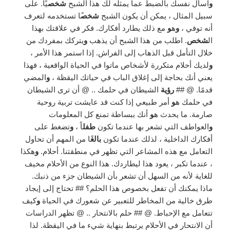
و
اسأل نفسك بالضبط عما يمثله لك هذا الشبح
شخص
يًا. على
سبيل المثال ، يمكن أن يكون الشبح
شخص
ًا تستخدمه لتعرف
أنه توفي ،
و
ه
و
مع ذلك يطارد أفكارك. فكر في علاقتك بهذا
ال
شخص
. اطلب من هذا الشبح أن يذهب
و
يتركك بمفردك من
خلال التأمل قبل الذهاب إلى الفراش. إذا استمر هذا الأمر ،
و
لديك أحلام متكررة لأشخاص ماتوا في الحياة الواقعية ، فهذا
يعني أنك بحاجة إلى إغلاق الباب في حياتك اليقظة ،
و
المضي
قدمًا. @ ##
رؤية
الشيطان في حلمك .. @ أن ترى الشيطان
في حلمك ه
و
أمر طبيعي إذا كنت قد عايشت تربية روحية
صارمة. ما يحدث ه
و
أنك ببساطة تمنع كل المعلومات
و
العواطف التي تشعر بها عندما تكون
طفل
اً ،
و
تضغط على
أفكارك الداخلية ، لذلك عندما تكون
بالغ
ًا من المهم أن تحاول
التعامل مع هذه المشاعر التي تظهر في منطقتنا. أحلام.
و
هكذا
، عندما تكبر ، يعود هذا ليطاردك. هذا النوع من الأحلام مخيف
للغاية لأنه من السهل أن تشعر بأن الشيطان جزء من ذنبك.
ماذا يمكنك أن تفعل بخصوص هذا الحلم؟ ## تحتاج إلى إيجاد
طرق خالية من المخاطر للتعبير عن شعورك في الحياة
و
كيف
تتعامل مع الإحباط. @ ## حلم بالانتحار .. @ تظهر الدراسات
أن الانتحار في الأحلام يرتبط بنهاية شيء ما في اليقظة. لذا