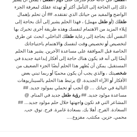
ذلك إلى الحاجة إلى التأمل أكثر أ
و
تهدئة عقلك لمعرفة الجزء
الواضح
و
المفيد من حياتك الذي تفتقده. ## أن تحلم بإهمال
طفل
ك (أ
و طفل
مهمل) ، فهذا الحلم يشير إلى أنك بحاجة إلى
إيلاء المزيد من الاهتمام لنفسك
و
هذه طريقة أخرى تخبرك بها
النفس أنك بحاجة إلى رعاية
طفل
ك الداخلي. ابحث عن طرق
لتخصيص أ
و
تخصيص
و
قت لنفسك
و
الاهتمام باحتياجاتك
الخاصة قبل الموافقة على مساعدة الآخرين. يشير هذا الحلم
أيضًا إلى أنه قد يكون هناك حاجة إلى أفكار إبداعية جديدة في
المستقبل. يمكن أن يُظهر هذا الحلم أيضًا الجزء الضعيف من
شخص
يتك ،
و
الذي يجب أن يكون محميًا أ
و
ربما تبني بعض
الأفكار أ
و
الآراء الجديدة. @ يرتبط هذا الحلم بالسيناريوهات
التالية في حياتك … @ أنجب أ
و
تحملي بمولود جديد. ##
مساعدة مولود جديد. ##
رؤية طفل
جديد في المنام. @
المشاعر التي قد تكون
و
اجهتها خلال حلم مولود جديد… ##
السعادة. الفرح. أهلا بك. بسعادة غامرة. فرح. توق. حب.
محمي. حزين. مكتئب. مفزوع….