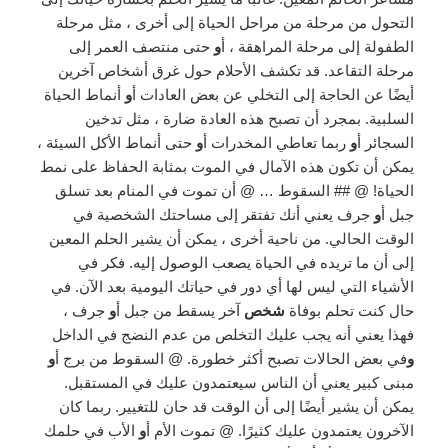
التحول من مرحلة من مراحل الحياة إلى أخرى ، مثل مرحلة
الطفولة إلى مرحلة المراهقة ، أ
و
حتى منتصف العمر إلى
مرحلة التقاعد. قد تكشف الأحلام حول غرق أشخاص آخرين
أيضًا عن الحاجة إلى التخلي عن بعض العادات أ
و
أنماط الحياة
السلبية. بمجرد أن تصبح هذه العادة ضارة ، مثل تدخين
السجائر أ
و
ربما تعاطي المخدرات أ
و
حتى أنماط الأكل السيئة ،
يمكن أن تكون هذه الآمال في الموت بمثابة الحفاظ على نمط
الحياة! @ ## السقوط … @ أن تموت في المنام بعد تسلق
جبل أ
و
جرف يعني أنك تفتقر إلى مساحتك الشخصية في
الوقت الحالي. من ناحية أخرى ، يمكن أن يشير الحلم المعين
إلى أن ما تريده في الحياة يصعب الوصول إليه. فكر في
الأشياء التي ليس لها أي دور في حياتك اليومية بعد الآن. في
حال كنت تحلم بوفاة
شخص
آخر يسقط من جبل أ
و
جرف ،
فهذا يعني أنه يجب عليك التخلص من عدم النضج في الداخل
و
في بعض الحالات تصبح أكثر خطورة. @ السقوط من برج أ
و
مبنى كبير يعني أن الناس سيعتمدون عليك في المستقبل.
يمكن أن يشير أيضًا إلى أن الوقت قد حان للتغيير. ربما كان
الآخرون يعتمدون عليك كثيرًا. @ تموت الأم أ
و
الأب في حلمك