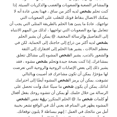
و
المشاعر الصعبة
و
الصعوبات
و
الغضب
و
الذكريات السيئة. إذا
كنت تحلم ب
شخص
لديه أكثر من ساق ، فهذا يعني عادة أنه لا
يمكنك الاتصال بنقاط قوتك للتغلب على الصعوبات التي
تواجهك. عادةً ما ينبئ هذا الحلم بالطريقة المثلى التي يجب أن
تتعامل بها مع الصعوبات التي تواجهها ، لذلك من المهم الانتباه
إلى التفاصيل
و
الرسالة المخفية. @ يمكن أن يشير الحلم
ب
شخص
لديه أكثر من ذراع إلى حاجتك إلى الحماية. لكن في
معظم الحالات ، يشير هذا الحلم إلى افتقارك إلى الثقة
و
الشعور بالذنب. يشير ال
شخص
المشوه إلى مشاكل تتعلق
بمشاعرك. إذا كنت بصحة جيدة
و
تحلم ب
شخص
مشوه ، فقد
يشير ذلك إلى بعض الإصابات الروحية
و
الروحية التي تعرضت
لها مؤخرًا. يمكن أن تكون مشاعرك قد أصيبت
و
بالتالي
تشوهت. يمكن أن يرمز ال
شخص
المشوه أيضًا إلى احترامك
لذاتك. يمكن أن يكون
شخص
ما سيئًا عنك
و
أنت تحصل على
الرسالة من خلال حلمك. أ
و
يمكن أن تتشوه روحك بفعل أفعال
أ
و
كلمات
شخص
ما. @ الحلم المتكرر:
رؤية
نفس ال
شخص
المشوه يظهر في المنام قد يعني أنك في الواقع تشعر بخيبة
أمل من نتائجك في العمل ؛ إنهم ببساطة لا يلبون توقعاتك.