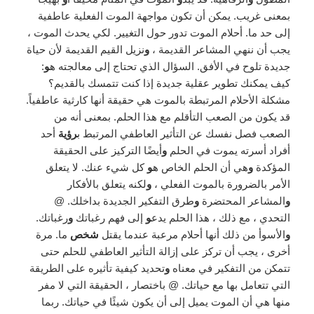
بمعنى غريب. يمكن أن تكون مواجهة الموت الفعلية عاطفية
إلى حد ما. أحلام الموت تدور حول التغيير. لكي يحدث الموت ،
يجب أن ننهي المشاعر القديمة ،
و
نزيل القيم القديمة لأن حياة
جديدة تلوح في الأفق. السؤال الذي تحتاج إلى معالجته ه
و
:
كيف يمكنك تطوير عقلية جديدة إذا كنت تتمسك بالقديم؟
مشكلة الأحلام المرتبطة بالموت هي حقيقة أنها كارثية عاطفياً.
قد يكون من الصعب التأقلم مع هذا الحلم. بمعنى أنه من
الصعب فصل نفسك عن التأثير العاطفي المرتبط ب
رؤية
أحد
أفراد أسرته يموت في الحلم
و
أيضًا التركيز على الحقيقة
المؤكدة
و
هي أن الحلم الخاص ه
و
كل شيء عنك. لا يتعلق
الأمر بالضرورة بالموت الفعلي ،
و
لكنه يتعلق بالأفكار
و
المشاعر المحتضرة
و
طرق التفكير الجديدة بداخلك. @
التحدي ، مع ذلك ، هذا الحلم يدع
و
إلى فهم رغباتك
و
رغباتك.
و
الأسوأ من ذلك أنها أحلام مرعبة عندما يقتل
شخص
ما. مرة
أخرى ، يجب أن تركز على إزالة التأثير العاطفي للحلم حتى
تتمكن من التفكير في معناه
و
تحديد كيفية تأثيره على الطريقة
التي تتعامل بها مع حياتك. @ باختصار ، الحقيقة التي لا مفر
منها هي أن الموت يميل إلى أن يكون شيئًا في حياتك. ربما