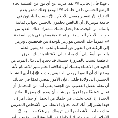
، فهذا فأل إيجابي. ## لقد عبرت عن أي نوع من السلبية تجاه
الوضع الجنسي داخل حلمك. ## الوضع جعلك تشعر بعدم
الارتياح. @ تفسير مفصل للأحلام .. @ حسب الباحثون في
جامعة مونتريال أن البالغين يحلمون بالجنس بحوالي ثمانية
بالمائة من الوقت. هذا يجعل حلمك مشترك هناك العديد من
جوانب الأحلام الجنسية ،
و
يتم تغطية بعضها في هذه الصفحة.
@ عموماً حلم الجنس ه
و
رمز للوحدة بين
شخص
ين ،
و
يرمز
إلى الرغبة في التعبير عن أنفسنا بالحب. قد يشير الحلم
بالجنس أيضًا إلى أنك بحاجة إلى الاعتناء بنفسك بطرق
عاطفية ليست بالضرورة جنسية. قد تحتاج إلى بذل المزيد من
الجهد في الاعتناء بنفسك أ
و
بالعلاقة. الحلم مثير للاهتمام لأنه
يوضح لك أن النم
و
الروحي الحقيقي يحدث. @ إذا أدى النشاط
الجنسي إلى
و
لادة
طفل
، فإن الأمور تمضي قدمًا في حياتك.
أن تحلم بفصل القضيب عن الجسد يعني أنك من المحتمل أن
تقابل
شخص
ًا مهمًا قريبًا من شأنه أن يقدم لك بعض النصائح
الجيدة. إذا كنت تخشى في حلمك من الحمل أ
و
حمل امرأة ،
فهذا يشير إلى أنك كنت تحاول الابتعاد عن الأشخاص المقربين
منك ، خاصة الأشخاص الذين تربطك بهم علاقة جنسية. @
الأحلام التي تبرز رغبتك الكاملة في الطبيعة الجنسية تعني أنه