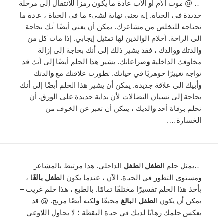
… @ موت الأم أ
و
الأب عادة ما يكون رمزا للانتقال إلى مرحلة
جديدة في الحياة. إنه يعني نهاية لشيء ما في الحياة ، عادة ما
تحتاجه للتخلص من مشاعرك. يمكن أن يعني أيضًا أنك بحاجة
إلى الراحة. أحلام الوالدين لها تمثيل إيجابي. إذا مات كل من
و
الدتك
و
والدك ، فقد يشير ذلك إلى أنك بحاجة إلى إزالة
مخاوفك الداخلية
و
صراعاتك. يشير هذا الحلم أيضًا إلى أنك قد
تواجه تغييرًا جوهريًا في حياتك. تطورت علاقتك مع
و
الدتك
و
أبيك إلى علاقة جديدة. يمكن أن يشير هذا الحلم أيضًا إلى أنك
بحاجة إلى نسيان النضالات لأن بداية جديدة على الورق. أن
تحلم بوفاة أحد
و
الديك ، يمكن أن تعبر عن الخوف من
الخسارة….
…يمثل حلم ال
طفل
ال
طفل
الداخلي. هذا مرتبط بالمشاعر
و
مستوى التطور في الحياة. الآن ، عندما يكون ال
طفل بالغ
ًا ،
يأخذ هذا الحلم تفسيرًا مختلفًا تمامًا. بالطبع ، هذا حلم غريب –
يمكن أن يكون ال
طفل
ال
بالغ
مخيفًا
و
لكنه أيضًا مريح. @ قد
يعكس حلمك رهابًا لديك في حياة اليقظة ؛ لا يحاول اللاوعي