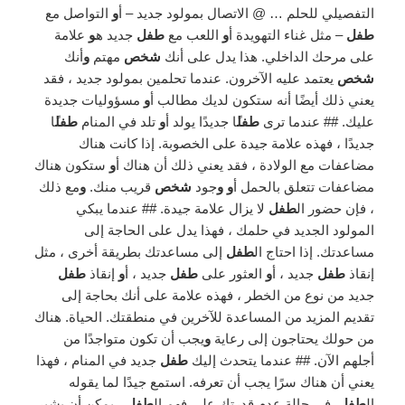
التفصيلي للحلم … @ الاتصال بمولود جديد – أ
و
التواصل مع
طفل
– مثل غناء التهويدة أ
و
اللعب مع
طفل
جديد ه
و
علامة
على مرحك الداخلي. هذا يدل على أنك
شخص
مهتم
و
أنك
شخص
يعتمد عليه الآخرون. عندما تحلمين بمولود جديد ، فقد
يعني ذلك أيضًا أنه ستكون لديك مطالب أ
و
مسؤوليات جديدة
عليك. ## عندما ترى
طفل
ًا جديدًا يولد أ
و
تلد في المنام
طفل
ًا
جديدًا ، فهذه علامة جيدة على الخصوبة. إذا كانت هناك
مضاعفات مع الولادة ، فقد يعني ذلك أن هناك أ
و
ستكون هناك
مضاعفات تتعلق بالحمل أ
و و
جود
شخص
قريب منك.
و
مع ذلك
، فإن حضور ال
طفل
لا يزال علامة جيدة. ## عندما يبكي
المولود الجديد في حلمك ، فهذا يدل على الحاجة إلى
مساعدتك. إذا احتاج ال
طفل
إلى مساعدتك بطريقة أخرى ، مثل
إنقاذ
طفل
جديد ، أ
و
العثور على
طفل
جديد ، أ
و
إنقاذ
طفل
جديد من نوع من الخطر ، فهذه علامة على أنك بحاجة إلى
تقديم المزيد من المساعدة للآخرين في منطقتك. الحياة. هناك
من حولك يحتاجون إلى رعاية
و
يجب أن تكون متواجدًا من
أجلهم الآن. ## عندما يتحدث إليك
طفل
جديد في المنام ، فهذا
يعني أن هناك سرًا يجب أن تعرفه. استمع جيدًا لما يقوله
ال
طفل
. في حالة عدم قدرتك على فهم ال
طفل
، يمكن أن يشير