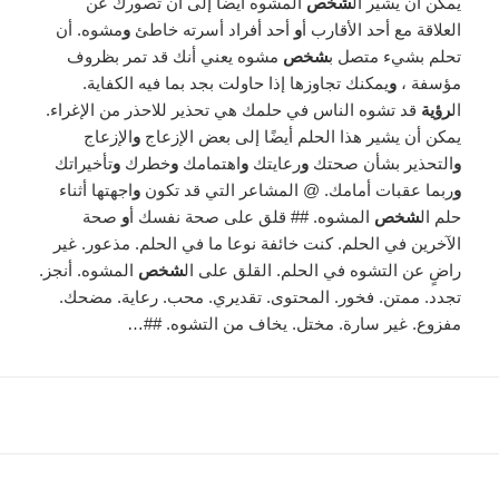
يمكن أن يشير ال
شخص
المشوه أيضًا إلى أن تصورك عن
العلاقة مع أحد الأقارب أ
و
أحد أفراد أسرته خاطئ
و
مشوه. أن
تحلم بشيء متصل ب
شخص
مشوه يعني أنك قد تمر بظروف
مؤسفة ،
و
يمكنك تجاوزها إذا حاولت بجد بما فيه الكفاية.
ال
رؤية
قد تشوه الناس في حلمك هي تحذير للاحذر من الإغراء.
يمكن أن يشير هذا الحلم أيضًا إلى بعض الإزعاج
و
الإزعاج
و
التحذير بشأن صحتك
و
رعايتك
و
اهتمامك
و
خطرك
و
تأخيراتك
و
ربما عقبات أمامك. @ المشاعر التي قد تكون
و
اجهتها أثناء
حلم ال
شخص
المشوه. ## قلق على صحة نفسك أ
و
صحة
الآخرين في الحلم. كنت خائفة نوعا ما في الحلم. مذعور. غير
راضٍ عن التشوه في الحلم. القلق على ال
شخص
المشوه. أنجز.
تجدد. ممتن. فخور. المحتوى. تقديري. محب. رعاية. مضحك.
مفزوع. غير سارة. مختل. يخاف من التشوه. ##…