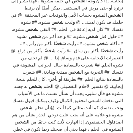
إيجابية. إذا كان
و
جه ال
شخص
في حلمه مشوهًا ، فهذا يشير إلى
ثرثرة أ
و
حتى مرض في المستقبل. يمكن أيضًا أن يرتبط
ال
شخص
المشوه بخيبات الأمل
و
التوقعات غير المحققة. @ في
حلمك قد يكون لديك… @
و
لدت
شخص
مشوه. ## تشوه
نفسك. ## كان لديه إعاقة في الحلم. ## التقى ب
شخص
مشوه.
## حاول قتل
شخص
مشوه. ##
و
اجه أكثر من
شخص
مشوه.
## أكله
شخص
مشوه. ## رأيت
شخص
ًا بأكثر من رأس. ##
رأيت
شخص
ًا بأكثر من ساق. ## رأيت
شخص
ًا بأكثر من ذراع. @
التغييرات الإيجابية على قدم
و
ساق إذا … @ لم تخف من
تشوه الحلم. ## شعرت بالسعادة حيال الجوانب المشوهة في
نفسك. ## التجربة مع ال
شخص
ممتعة
و
هادئة. ## شعرت
بالسعادة بنتائج الحلم. ## بطريقة أ
و
بأخرى كان للحلم نتيجة
إيجابية. @ تفسير الأحلام التفصيلي @ الحلم ب
شخص
به جسد
مشوه ه
و
فأل سلبي. يجب أن تسأل نفسك ما هي الأسباب
التي تدفعك للسعي لتحقيق الكمال
و
كيف يمكنك قبول نفسك
و
تحب نفسك كما أنت مثالي كما أنت. @ أن تحلم ب
شخص
مشوه ه
و
علامة على أنه يجب عليك توخي الحذر بشأن من هم
أصدقاؤك الحقيقيون. إذا انهارت لأنك كنت خائفًا من ال
شخص
المشوه في الحلم ، فهذا يعني أن صحتك ربما تكون في خطر.