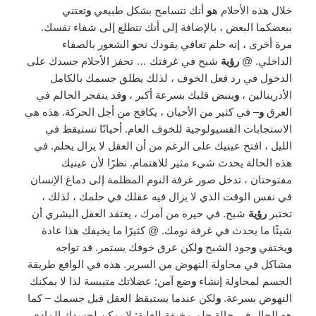
خلال هذه الأحلام ه
و
أنك تتسامح بشكل طبيعي
و
تعتني
ببعضكما البعض ، بالإضافة إلى أنك تتطلع إلى شفاء نفسك.
مرة أخرى ، إنه حلم تعافي يقودك نح
و
الشعور بالصفاء
الداخلي. @
رؤية
شبح في غرفتك … تحفز الأحلام جسدك على
الدخول في رد فعل الخوف ، لذلك يطلق جسمك بالكامل
الأدرينالين ،
و
ينبض قلبك بسرعة أكبر ،
و
قد ينفجر الحالم في
العرق
و
– في كثير من الأحيان ، يكافح من أجل الحركة. هذه هي
الاستجابات الفسيولوجية للخوف العام. أحيانًا تستيقظ في
الليل ، افتح عينيك على الرغم من أن العقل لا يزال يحلم. في
هذه الحالة يحدث شيء مثير للاهتمام. نظرًا لأن عينيك
مفتوحتان ، تدخل صور غرفة النوم المظلمة إلى دماغ الإنسان
في نفس الوقت الذي لا يزال فيه عقلك في حلمك ، لذلك ،
تختبر
رؤية
شبح. في حيرة من أمرك ، يعتقد العقل البشري أن
شيئًا ما يحدث في غرفة نومك. @ كثيرًا ما يخيفك هذا عادة
و
يختفي
و
جود الشبح
و
لكن عرق خوفك يستمر. قد تواجه
مشاكل في محاولة النهوض من السرير. هذه في الواقع طريقة
الجسم لمحاولة إنشاء
و
ضع آمن: عضلاتك متيبسة لذا لا يمكنك
النهوض بسرعة.
و
لكن عندما يستيقظ العقل قبل جسمك – كما
ه
و
الحال في حالة حلم مخيفة للغاية: لا يمكن لجسدك المادي