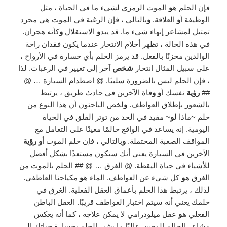
فإن الحلم ه
و
الموت الرمزي لشيء ما في الحياة ، مثل
الوظيفة أ
و
العلاقة.
و
بالتالي ، فإن الرغبة في الموت هي مجرد
تمثيل لمشاعر إنهاء شيء ما. قد يبد
و
الاستقلال
و
كأنه هجران.
في هذه الحالة ، تظهر أحلام الانتحار عندما يكون فقدان راحة
الوالدين محزنًا بالفعل. قد يرمز الحلم بأي خسارة في الأرواح ،
على سبيل المثال انتحار
شخص
آخر إلى تغيير في الرغبات. لذا
، فإن الحلم ليس بالضرورة سلبيًا. @ اصطدام السيارة … @
##
رؤية
نفسك أ
و و
فاة الآخرين في حادث طريق ، يرتبط
بالشعور بإطلاق العواطف.
و
لخص الباحثون أن هذا النوع من
حلم ~ماذا ل
و
~ مفيد في الحد من توتر القلق في الحياة
اليومية. إنه يساعد في الواقع حالمًا معينًا على التعامل مع
المواقف الصعبة المحتملة.
و
بالتالي ، فإن حلم الموت أ
و رؤية
الآخرين في السيارة يعني أنك ستكون مستعدًا بشكل أفضل
للأشياء في حياة اليقظة. @ الغرق … @ ## الحلم بالموت من
الغرق ه
و
كل شيء عن العواطف. الماء ه
و
مكياجنا العاطفي.
لذلك ، يرتبط هذا الحلم بأعماق العقل الفعلية. الغرق في
حلمك يعني أنه سيتم اختبار العواطف قريبًا. العقل الباطن
الفعلي ه
و
عقل ميلودرامي لا يمكن علاجه ، كما أنه يعكس
مشاعر الحالم المعين. غالبًا ما يشير الحلم بخسارة حياتك إلى