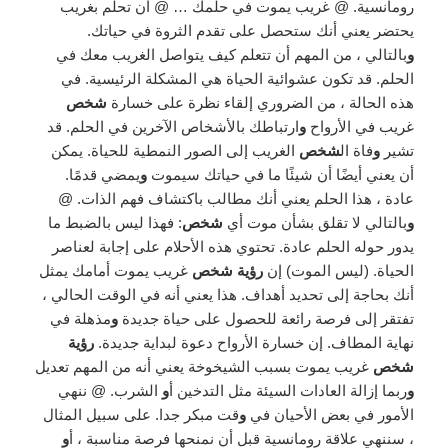
رومانسية. @ غريب يموت في حلمك … @ أن تحلم بغريب
يحتضر يعني أنك ستحصل على تقدم الثروة في حياتك.
و
بالتالي ، من المهم أن تتعلم كيف يتواصل الغريب معك في
الحلم. قد تكون عشوائية الحياة هي المشكلة الرئيسية. في
هذه الحالة ، من الضروري إلقاء نظرة على خسارة
شخص
غريب في الأرواح
و
ارتباطك بالأشخاص الآخرين في الحلم. قد
تشير
و
فاة ال
شخص
الغريب إلى الصور النمطية للحياة. يمكن
أن يعني أيضًا أن شيئًا ما في حياتك سيموت
و
يمضي قدمًا.
عادة ، هذا الحلم يعني أنك مطالب باكتشاف فهم الذات. @
و
بالتالي لا تقلق بشأن موت أي
شخص
: فهذا ليس بالضبط ما
يدور حوله الحلم عادة. تحتوي هذه الأحلام على إجابة لعناصر
الحياة. (ليس الموت) إن
رؤية شخص
غريب يموت أمامك يمثل
أنك بحاجة إلى تحديد أهداف. هذا يعني أنه في الوقت الحالي ،
تفتقر إلى فرصة رائعة للحصول على حياة جديدة
و
مذهلة في
نهاية المطاف. إن خسارة الأرواح دعوة لبداية جديدة.
رؤية
شخص
غريب يموت بسبب الشيخوخة يعني أنه من المهم تعديل
و
ربما إزالة العادات السيئة مثل التدخين أ
و
الشرب. @ ننهي
الأمور في بعض الأحيان في
و
قت مبكر جدا. على سبيل المثال
، سننهي علاقة رومانسية قبل أن نمنحها فرصة مناسبة ، أ
و