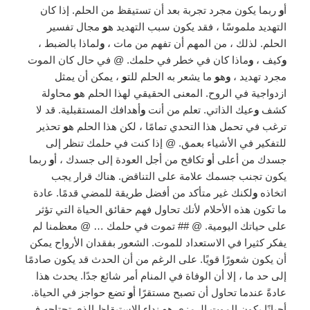
أ
و
ربما يكون مجرد تجربة بعد أن تستيقظ من الحلم. إذا كان
التهديد ملموسًا ، فقد يكون سبب التهديد ه
و
مجال تفسير
الحلم. لذلك ، من المهم أن تفهم من مات ،
و
لماذا بالضبط ،
و
كيف ،
و
ماذا كان في خطر في حلمك. @ في حال كان الموت
مجرد تهديد ،
و
ه
و
ما يشعر به الحلم للت
و
، يمكن أن يمثل
ازدواجية في الروح. المعنى الحقيقي لهذا الحلم ه
و
محاولة
كشف
و
عيك الذاتي. تعلم من أنت
و
أهدافك المستقبلية. قد لا
ترغب في تحمل هذا التحدي تمامًا ، لكن هذا الحلم ه
و
تحذير
للتفكير في الأشياء بعمق. @ إذا كنت في حلمك تنظر إلى
جسدك من أعلى أ
و
تكافح من أجل العودة إلى جسدك ، أ
و
ربما
يكون تجنب جسمك علامة على التناقض. هناك قرار يجب
اتخاذه
و
لكنك غير متأكد من أفضل طريقة للمضي قدمًا. عادة
ما تكون هذه الأحلام لأنك تحاول فهم حقائق الحياة التي تؤثر
على حياتك اليومية. @ ## تموت في حلمك … @ معظمنا لم
يفكر كثيرا في الاستعداد للموت. الشعور بفقدان الأرواح يمكن
أن يكون شعورًا قويًا. على الرغم من أن الحدث قد يكون صادمًا
إلى حد ما ، إلا أن الوفاة في المنام أمر شائع جدًا. يحدث هذا
عادةً عندما تحاول أن تصبح مستقرًا أ
و
تضع حواجز في الحياة.
أحيانًا يكون الموت الرمزي ه
و
نداء الاستيقاظ الذي تحتاجه في