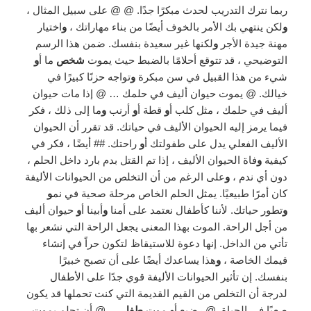
ربما نترك التدريب لحدث مبكرًا جدًا. @ @ على سبيل المثال ،
و
لكن ينتهي بك الأمر بالخوف أيضًا من بناء مهاراتك ،
و
اختيار
مهنة جيدة الأجر
و
لكنها غير سعيدة بنفسك. ضمن هذا الرسم
التوضيحي ، قد تتوقع أحلامًا بالضبط حيث يموت
شخص
ما أ
و
شيء من هذا القبيل في سن مبكرة
و
تواجه حزنًا كبيرًا في
خيالك. @ يموت حيوان أليف في حلمك … @ إذا مات حيوان
أليف في حلمك ، مثل كلب أ
و
قطة أ
و
أرنب
و
ما إلى ذلك ، فكر
فيما يرمز إليه الحيوان الأليف في حياتك. قد تقرر أن الحيوان
الأليف الفعلي يدل على طفولتك أ
و
راحتك. ## أيضًا ، فكر في
كيفية
و
فاة الحيوان الأليف ، إذا تم القتل بدم بارد داخل الحلم ،
دون أي ندم ،
و
على الرغم من أن التخلص من الحيوانات الأليفة
كان أمرًا طبيعيًا. يمثل الحلم الخاص مرحلة صحية في نم
و
و
تطور حياتك. لأننا كأطفال نعتمد على أمنا
و
أبينا أ
و
حيوان أليف
من أجل الراحة. الموت بهذا المعنى يجعل الراحة التي نشعر بها
تأتي من الداخل. إنها دعوة للاستيقاظ لتكون حراً في إنشاء
قيمك الخاصة ،
و
هذا يساعدك أيضًا على أن تصبح خبيرًا
بنفسك. إن تأثير الحيوانات الأليفة قوي جدًا على الأطفال
لدرجة أن التخلص من القيم القديمة التي كنت تحملها قد يكون
صعبًا في الحياة. @ رضيع أ
و
موت
طفل
… @ أن تحلم بموت