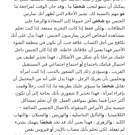
يمكنك أن تنم
و
لتحب
شخص
ًا ما ،
و
قد حان الوقت لمراجعة ما
ه
و
مهم بالنسبة لك. تشير الأحلام التي تُظهر أنك تمارس
الجنس مع
شخص
آخر عمومًا إلى السعادة
و
الرضا على
البطاقات ،
و
لكن فقط إذا كانت التجربة ممتعة. إذا كنت تحلم
بمشاهدة أشخاص آخرين يمارسون الجنس ، فهذا يدل على أنك
تكافح من أجل اكتساب علاقة حب. أن تكون في منطقة الضوء
الأحمر فهذا يعني أن علاقاتك خاطئة. @ إذا كان الجنس داخل
حلمك مزعجًا بأي شكل من الأشكال ، فهذا تحذير لطيف من
احتمال قيامك باجتماع أ
و
اجتماع اجتماعي في المستقبل
القريب ،
و
سيؤدي ذلك إلى الشعور بالذنب. إذا كنت امرأة
و
تحلمين بأن يغريك الرجل ، فهذا يدل على أنه من المحتمل أن
تقابل
شخص
ًا ما سيؤثر عليك بطريقة ما. إذا كنت رجلاً
و
قمت
بإغراء امرأة ، فهذا تحذير لا شعوري بأنك بحاجة إلى أن تكون
أكثر حذراً فيما يتعلق بمواقف العمل. @ أن تحلم بمشاكل
جنسية مثل الأمراض المنقولة بالاتصال الجنسي الشائعة –
الكلاميديا ​​،
و
الثآليل التناسلية ،
و
الهربس ،
و
السيلان ،
و
التهاب
الكبد ،
و
الزهري ، فهذا يعني أنك قد تجد
شخص
ًا يتهمك بشيء
لم تفعله. لكي تحلم بأنك مصاب بالإيدز أ
و
فيروس نقص