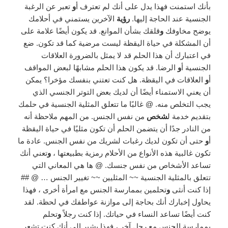
بأنك استمنت فهذا يدل على أنك لم تعترف أ
و
تعبر عن الرغبة
الجنسية عند الحاجة إليها.
رؤية
الآخرين يستمني في أحلامك
يوضح مخاوفك
و
قلقك بشأن الموانع. قد يكون أيضًا علامة على
أن المشكلة في حياة اليقظة ليست مرضية كما قد تكون. ضع
في اعتبارك أن هذا الحلم قد لا يمثل بالضرورة العلاقات
الجنسية أ
و
الرضا. قد يكون هذا الحلم مشابهًا لبعض المواقف
أ
و
العلاقات في اليقظة. هل كنت تعتني بنفسك مؤخرا؟ يمكن
أن يعني الاستمناء أيضًا أن لديك بعض التوتر الجنسي الذي
يجب التخلص منه. @ غالبًا ما تتعلق المثلية الجنسية في حلمك
بتقديم خدمة ل
شخص
من نفس الجنس. من المهم ملاحظة أنه
من النادر جدًا أن يتضمن الحلم أن تكون مثليًا في حياة اليقظة
أ
و
حتى أن تكون لديك رغبات لشريك من نفس الجنس. عادة ما
تكون غالبية هذه الأنواع من الأحلام رمزية بطبيعتها ،
و
تعني أنك
تساعد الأشخاص من نفس جنسك. @ ها هي المعاني التي
تتعلق بالمثلية الجنسية ~~ المثليين ~~ تغيير الجنس … @ ##
إذا كنت أنثى
و
تحلمين بممارسة الجنس مع امرأة أخرى ، فهذا
يحاول إخبارك أنك بحاجة إلى موازنة عواطفك في لحظة. لقد
كنت أيضًا تساعد النساء في حياتك. إذا كنت رجلاً
و
تحلم
بممارسة الجنس مع رجل آخر ، فهذا يشير إلى أنك كنت تشعر