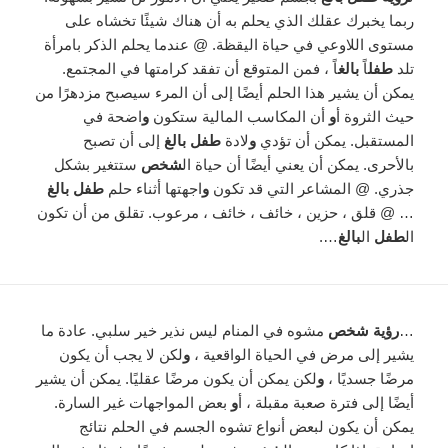
ربما يخبرك عقلك الذي يحلم به أن هناك شيئًا تخشاه على
مستوى اللاوعي في حياة اليقظة. @ عندما يحلم الذكر بامرأة
تلد
طفل
اً
بالغ
اً ، فمن المتوقع أن تفقد كرامتها في المجتمع.
يمكن أن يشير هذا الحلم أيضًا إلى أن المرء سيصبح مزدهرًا من
حيث الثروة أ
و
أن المكاسب المالية ستكون
و
اضحة في
المستقبل. يمكن أن تؤدي
و
لادة
طفل بالغ
إلى أن تصبح
بالأحرى. يمكن أن يعني أيضًا أن حياة ال
شخص
ستتغير بشكل
جذري. @ المشاعر التي قد تكون
و
اجهتها أثناء حلم
طفل بالغ
… @ قلق ، حزين ، خائف ، خائف ، مرعوب. تقلق من أن تكون
ال
طفل
ال
بالغ
….
…
رؤية شخص
مشوه في المنام ليس نذير خير سلبي. عادة ما
يشير إلى مرض في الحياة الواقعية ،
و
لكن لا يجب أن يكون
مرضًا جسديًا ،
و
لكن يمكن أن يكون مرضًا عقليًا. يمكن أن يشير
أيضًا إلى فترة صعبة مقبلة ، أ
و
بعض المواجهات غير السارة.
يمكن أن يكون لبعض أنواع تشوه الجسم في الحلم نتائج