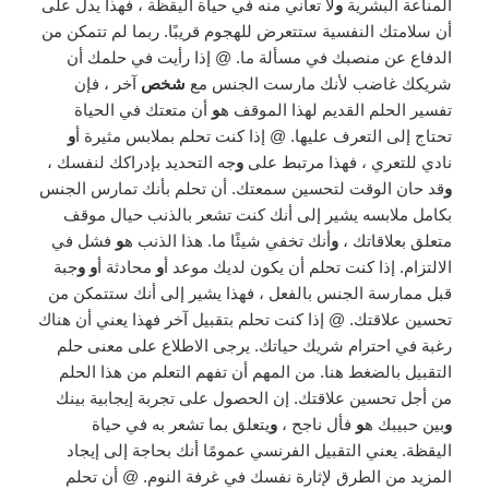
المناعة البشرية
و
لا تعاني منه في حياة اليقظة ، فهذا يدل على
أن سلامتك النفسية ستتعرض للهجوم قريبًا. ربما لم تتمكن من
الدفاع عن منصبك في مسألة ما. @ إذا رأيت في حلمك أن
شريكك غاضب لأنك مارست الجنس مع
شخص
آخر ، فإن
تفسير الحلم القديم لهذا الموقف ه
و
أن متعتك في الحياة
تحتاج إلى التعرف عليها. @ إذا كنت تحلم بملابس مثيرة أ
و
نادي للتعري ، فهذا مرتبط على
و
جه التحديد بإدراكك لنفسك ،
و
قد حان الوقت لتحسين سمعتك. أن تحلم بأنك تمارس الجنس
بكامل ملابسه يشير إلى أنك كنت تشعر بالذنب حيال موقف
متعلق بعلاقاتك ،
و
أنك تخفي شيئًا ما. هذا الذنب ه
و
فشل في
الالتزام. إذا كنت تحلم أن يكون لديك موعد أ
و
محادثة أ
و و
جبة
قبل ممارسة الجنس بالفعل ، فهذا يشير إلى أنك ستتمكن من
تحسين علاقتك. @ إذا كنت تحلم بتقبيل آخر فهذا يعني أن هناك
رغبة في احترام شريك حياتك. يرجى الاطلاع على معنى حلم
التقبيل بالضغط هنا. من المهم أن تفهم التعلم من هذا الحلم
من أجل تحسين علاقتك. إن الحصول على تجربة إيجابية بينك
و
بين حبيبك ه
و
فأل ناجح ،
و
يتعلق بما تشعر به في حياة
اليقظة. يعني التقبيل الفرنسي عمومًا أنك بحاجة إلى إيجاد
المزيد من الطرق لإثارة نفسك في غرفة النوم. @ أن تحلم