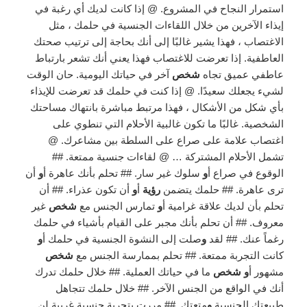
استمرار النجاح في المشروع. @ إذا كانت لديك أي رغبة في
إيذاء الآخرين من خلال اللقاءات الجنسية في حلمك ، مثل
الاغتصاب ، فهذا يشير غالبًا إلى أنك بحاجة إلى ترتيب صحتك
العاطفية. إذا تعرضت للاغتصاب فهذا يعني أنك تشعر بارتباط
عاطفي عميق تجاه
شخص
آخر في حياتك اليومية. حان الوقت
لشيء يجعلك سعيدًا. @ إذا كنت في حلمك قد تعرضت للإيذاء
بأي شكل من الأشكال ، فهذا مرتبط مباشرة بانتهاك مساحتك
الشخصية. غالبًا ما تكون غالبية الأحلام التي تنطوي على
اغتصاب علامة على صراع على السلطة بين مشاعرك. @
تشمل الأحلام المشتركة … @ لقاءات جنسية ممتعة. ##
الوقوع في صراع أ
و
سلوك غير سار. ## تحلم بأنك عاهرة أ
و
أن
ترى عاهرة. ## حلمك يتضمن
رؤية
أ
و
أن تكون عذراء. ## أن
تحلم بأن لديك علاقة غرامية أ
و
تمارس الجنس مع
شخص
غير
معروف. ## أن تحلم بأنك مجبر على القيام بأشياء في حلمك
رغماً عنك. ## لقد
و
صلت إلى النشوة الجنسية في حلمك أ
و
كانت التجربة ممتعة. ## تحلم بممارسة الجنس مع
شخص
مشهور أ
و شخص
ما في حياتك العملية. ## خلال حلمك تدرك
أنك في الواقع من الجنس الآخر. ## خلال حلمك تتجاهل
طبيعتك الجنسية
و
متعتك. ## مررت بتجربة جنسية غريبة لن