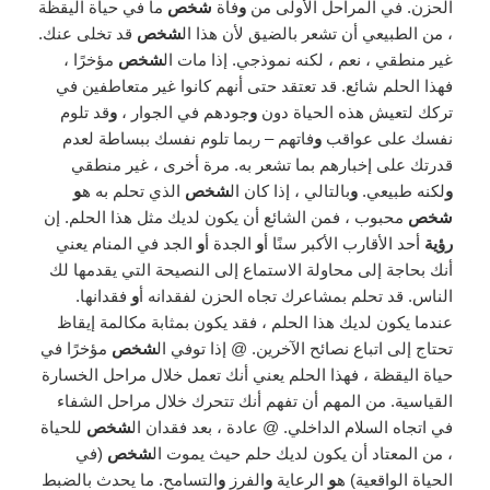
الحزن. في المراحل الأولى من
و
فاة
شخص
ما في حياة اليقظة
، من الطبيعي أن تشعر بالضيق لأن هذا ال
شخص
قد تخلى عنك.
غير منطقي ، نعم ، لكنه نموذجي. إذا مات ال
شخص
مؤخرًا ،
فهذا الحلم شائع. قد تعتقد حتى أنهم كانوا غير متعاطفين في
تركك لتعيش هذه الحياة دون
و
جودهم في الجوار ،
و
قد تلوم
نفسك على عواقب
و
فاتهم – ربما تلوم نفسك ببساطة لعدم
قدرتك على إخبارهم بما تشعر به. مرة أخرى ، غير منطقي
و
لكنه طبيعي.
و
بالتالي ، إذا كان ال
شخص
الذي تحلم به ه
و
شخص
محبوب ، فمن الشائع أن يكون لديك مثل هذا الحلم. إن
رؤية
أحد الأقارب الأكبر سنًا أ
و
الجدة أ
و
الجد في المنام يعني
أنك بحاجة إلى محاولة الاستماع إلى النصيحة التي يقدمها لك
الناس. قد تحلم بمشاعرك تجاه الحزن لفقدانه أ
و
فقدانها.
عندما يكون لديك هذا الحلم ، فقد يكون بمثابة مكالمة إيقاظ
تحتاج إلى اتباع نصائح الآخرين. @ إذا توفي ال
شخص
مؤخرًا في
حياة اليقظة ، فهذا الحلم يعني أنك تعمل خلال مراحل الخسارة
القياسية. من المهم أن تفهم أنك تتحرك خلال مراحل الشفاء
في اتجاه السلام الداخلي. @ عادة ، بعد فقدان ال
شخص
للحياة
، من المعتاد أن يكون لديك حلم حيث يموت ال
شخص
(في
الحياة الواقعية) ه
و
الرعاية
و
الفرز
و
التسامح. ما يحدث بالضبط