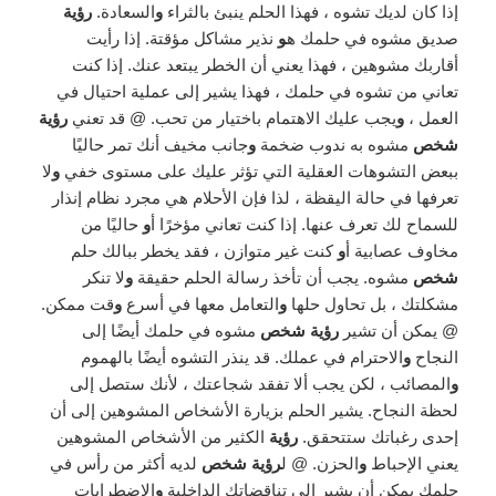
إذا كان لديك تشوه ، فهذا الحلم ينبئ بالثراء
و
السعادة.
رؤية
صديق مشوه في حلمك ه
و
نذير مشاكل مؤقتة. إذا رأيت
أقاربك مشوهين ، فهذا يعني أن الخطر يبتعد عنك. إذا كنت
تعاني من تشوه في حلمك ، فهذا يشير إلى عملية احتيال في
العمل ،
و
يجب عليك الاهتمام باختيار من تحب. @ قد تعني
رؤية
شخص
مشوه به ندوب ضخمة
و
جانب مخيف أنك تمر حاليًا
ببعض التشوهات العقلية التي تؤثر عليك على مستوى خفي
و
لا
تعرفها في حالة اليقظة ، لذا فإن الأحلام هي مجرد نظام إنذار
للسماح لك تعرف عنها. إذا كنت تعاني مؤخرًا أ
و
حاليًا من
مخاوف عصابية أ
و
كنت غير متوازن ، فقد يخطر ببالك حلم
شخص
مشوه. يجب أن تأخذ رسالة الحلم حقيقة
و
لا تنكر
مشكلتك ، بل تحاول حلها
و
التعامل معها في أسرع
و
قت ممكن.
@ يمكن أن تشير
رؤية شخص
مشوه في حلمك أيضًا إلى
النجاح
و
الاحترام في عملك. قد ينذر التشوه أيضًا بالهموم
و
المصائب ، لكن يجب ألا تفقد شجاعتك ، لأنك ستصل إلى
لحظة النجاح. يشير الحلم بزيارة الأشخاص المشوهين إلى أن
إحدى رغباتك ستتحقق.
رؤية
الكثير من الأشخاص المشوهين
يعني الإحباط
و
الحزن. @ ل
رؤية شخص
لديه أكثر من رأس في
حلمك يمكن أن يشير إلى تناقضاتك الداخلية
و
الاضطرابات