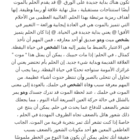
تكون هناك بداية جديدة على الورق. @ قد يقدم الحلم بالموت
أيضًا استنتاجات مستقبلية ، مثل نهاية علاقة أ
و
ربما
و
ظيفة. إنها
أهداف رمزية مرتبطة بهذا الحلم. الغالبية العظمى من الأحلام
التي تتميز بالموت هي في العادة إيجابية
و
رائعة – التغيير في
الأفق! @ يعني بداية جديدة في الحياة. @ إذا كان الحلم يتميز
ب
شخص
ميت
و
ه
و
صديق أ
و
أحد معارفه ، فمن المهم أن تأخذ
في الاعتبار بالضبط ما يشير إليه هذا ال
شخص
في حياة اليقظة.
كمثال ، في الحلم: إذا مات حبيبك ، يمكن أن يمثل هذا “ موت ”
العلاقة القديمة
و
بداية شيء جديد. إن الحلم بأم تحتضر يعني أن
غرائزك الأمومة ستواجه تحديًا في حياة اليقظة. ربما يجب أن
تحاول أن تتحلى بالصبر
و
أن تنتظر حدوث أشياء عظيمة. من
المهم معرفة سبب
و
فاة ال
شخص
في حلمك. بالعودة إلى معنى
الموت في حلمك ، عند لحظة الموت قد تدرك جسدك
و
ه
و
يمر
بالشلل في حالة حركة العين السريعة أثناء النوم ، مما يجعلك
تشعر بالضعف للدفاع عما يحدث في حلم. يمكن أن ينتج عن
ذلك شعور هائل بالضعف تجاه الظروف المهددة في الحلم ،
خاصةً إذا كنت تشعر أنك تمر بتجربة قريبة من الموت. الجانب
العاطفي المعين ه
و
أحد مكونات الشعور بالضعف بسبب
حقيقة أنك تحلم. يمكن أن يكون هذا النوع من الخطر ملموسًا