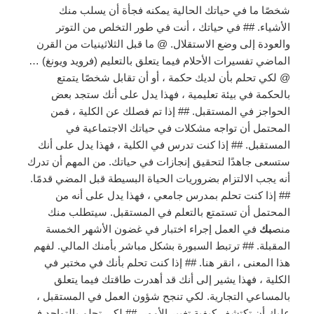
شخصًا ما في حياتك الحالية يمكنه فجأة أن يسلب منك
الأشياء. ## في حياتك ، أنت في طور التخلص من التوتر
والعودة إلى وضع الاستقلال. @ ما قبل الثلاثينيات من القرن
الماضي تفسيرات الأحلام فيما يتعلق بالتعليم (فرويد ويونغ) …
@ لكي تحلم بأن لديك حكمة ، أو أن تقابل شخصًا يتمتع
بالحكمة في بيئة تعليمية ، فهذا يدل على أنك ستجد بعض
الحواجز في المستقبل. ## إذا تم فصلك عن الكلية ، فمن
المحتمل أن تواجه مشكلات في حياتك الاجتماعية في
المستقبل. ## إذا كنت تدرس في الكلية ، فهذا يدل على أنك
ستسعى جاهدًا لتحقيق إنجازات في حياتك. من المهم أن تدرك
أنه يجب الالتزام بضروريات الحياة البسيطة قبل المضي قدمًا.
## إذا كنت تحلم بمدرس جامعي ، فهذا يدل على أنه من
المحتمل أن تستمتع بالتعلم في المستقبل. سيتطلب منك
منص
بك
في العمل إجراء اختبار في غضون الأشهر الخمسة
المقبلة. ## ترتبط السبورة بشكل مباشر بأمنك المالي. لفهم
هذا المعنى ، انقر هنا. ## إذا كنت تحلم بأنك في مختبر في
الكلية ، فهذا يشير إلى أنك قد أهدرت طاقتك فيما يتعلق
بالمساعي التجارية. لكي تنجح شؤون العمل في المستقبل ،
عليك أن تكتشف كيفية تغيير الأمور. ## لكي تحلم بالتواجد في