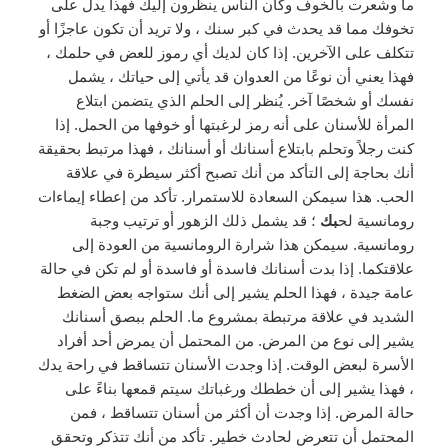
ما وشعرت بالخوف وكان الناس ينظرون إليك فهذا يدل على
تخوفك مما قد يحدث في كبر سنك ، ولا تريد أن تكون عاجزًا أو
تتكلف على الآخرين. إذا كان لديك أي رموز للعض في حلمك ،
فهذا يعني أن نوعًا من العدوان قد يأتي إلى حياتك ، يشمل
نفسك أو شخصًا آخر. يُنظر إلى الحلم الذي يتضمن ابتلاع
المرأة للأسنان على أنه رمز لرغبتها أو خوفها من الحمل. إذا
كنت رجلاً وتحلم بابتلاع أسنانك أو أسنانك ، فهذا مرتبط بحقيقة
أنك بحاجة إلى التأكد من أنك تصبح أكثر سيطرة في علاقة
الحب. هذا سيمكن السعادة للاستمرار. تأكد من إعطاء إيماءات
رومانسية لح
بك
؛ قد يشمل ذلك الزهور أو ترتيب وجبة
رومانسية. سيمكن هذا شرارة الرومانسية من العودة إلى
علاقتكما. إذا بدت أسنانك فاسدة أو فاسدة أو لم تكن في حالة
عامة جيدة ، فهذا الحلم يشير إلى أنك ستواجه بعض الضغط
الشديد في علاقة مرتبطة بمشروع ما. الحلم ببصق أسنانك
يشير إلى نوع من المرض. من المحتمل أن يمرض أحد أفراد
الأسرة لبعض الوقت. إذا وجدت الأسنان تتساقط في راحة يدك
، فهذا يشير إلى أن خططك ورغباتك سيتم قمعها بناءً على
حالة المرض. إذا وجدت أن أكثر من أسنان تتساقط ، فمن
المحتمل أن تتعرض لحادث خطير. تأكد من أنك تتذكر وتحقق