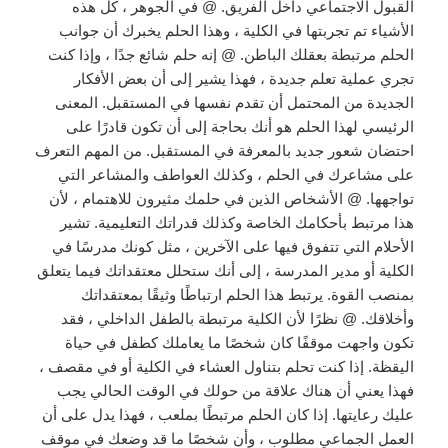
القبول الاجتماعي داخل الفريق. @ في الجوهر ، كل هذه
الأشياء تم تجربتها في الكلية ، وهذا الحلم يخبرك أن جوانب
الحلم مرتبطة بعقلك الباطن. @ إنه حلم شائع جدًا ، وإذا كنت
تجري عملية تعلم جديدة ، فهذا يشير إلى أن بعض الأفكار
الجديدة من المحتمل أن تقدم نفسها في المستقبل. المعنى
الرئيسي لهذا الحلم هو أنك بحاجة إلى أن تكون قادرًا على
احتضان شعور جديد بالمعرفة في المستقبل. من المهم التعرف
على مشاعرك في الحلم ، وكذلك العواطف والمشاعر التي
تواجهها. @ الأشخاص الذين في حلمك مثيرون للاهتمام ، لأن
هذا مرتبط بأحكامك الخاصة وكذلك قدراتك التعليمية. تشير
الأحلام التي تتفوق فيها على الآخرين ، مثل كونك مدرسًا في
الكلية أو مدير المدرسة ، إلى أنك ستحلل معتقداتك فيما يتعلق
بمنصب القوة. يرتبط هذا الحلم ارتباطًا وثيقًا بمعتقداتك
وأخلاقك. @ نظرًا لأن الكلية مرتبطة بالطفل الداخلي ، فقد
تكون واجهت موقفًا كان شخصًا ما يعاملك كطفل في حياة
اليقظة. إذا كنت تحلم بتناول العشاء في الكلية أو في مقصف ،
فهذا يعني أن هناك علاقة من حولك في الوقت الحالي يجب
عليك رعايتها. إذا كان الحلم مرتبطًا بملعب ، فهذا يدل على أن
العمل الجماعي مطلوب ، وأن شخصًا ما قد وضعك في موقف