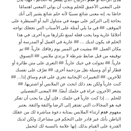
على المعنى الأعمق للحلم ويجب أن يولي المعنى اهتمامًا
خاصًا به. إنه معنى شائع نسبيًا لأنه حلم شائع يشير إلى أنك
بحاجة إلى التركيز على مهمة في متناول اليد أو السيطرة على
الموقف. ## في ما يلي أمثلة على الأسباب التي تجعلك تواجه
أحلامًا عارية وما يجب فعله لمنع تكرارها مرة أخرى. في هذا
الحلم قد يكون لديك … ## عارية في العمل أو المدرسة أو
مكان العمل. ## مشيت في الممر يوم زفافك عارياً. ## تم
توقيفه من قبل ضابط شرطة لا يرتدي ملابس. ## التسوق
عارياً. ## تجولت في حيك عارياً. ## التعرى على متن طائرة أو
قطار أو أي وسيلة نقل مزدحمة أخرى. ## تعرّف على نفسك
للآخرين. ## التغييرات الإيجابية تجري على قدم وساق إذا… ##
كنت عارياً ولكن بعد ذلك ابحث عن الملابس أو اشتريها. ##
يشعر الآخرون عراة في حلمك أيضًا. ## المعنى التفصيلي
للحلم … إذا كنت عارياً في حلمك ، فإن أول ما يجب أن تفكر
فيه هو المجالات التي تفتقر إلى الرضا والثقة والثقة. يعتبر
مفهوم
عدم
ارتداء الملابس بمثابة دعوة مباشرة لك من عقلك
الباطن بأنك غير قادر على التحكم في مشاعرك ولكن لديك
القدرة على القيام بذلك. إنها علامة بالنسبة لك لتحمل