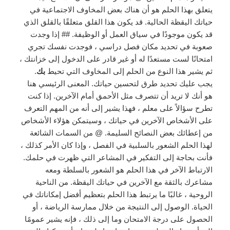
يتعلق بهذا الحلم هو أن هناك بعض المخاوف الاجتماعية في
حياتك اليقظة الحالية. قد يكون هذا القلق متعلقًا بالقلق الذي
قد يكون موجودًا في سياق العمل أو الوظيفة. ## إذا وجدت
صعوبة في تحديد مكان فصل دراسي ، فوجدت نفسك تجري
امتحانًا لست مستعدًا له أو غير قادر على الدخول إلى خزانتك ،
ثم يشير هذا النوع من الحلم إلى المخاوف التي تحيط
بك
.
يجب عليك تحديد طرق لتحسين حياتك. المعنى الرئيسي هنا
هو أنك لا تريد أن تتصرف مثل الأحمق أمام الآخرين. إذا كنت
تطرح سؤالاً على معلم ، فهذا يشير إلى أنه من المهم التعرف
على الأشخاص الآخرين في حياتك ، وسيتمكن هؤلاء الأشخاص
من إعطائك بعض النصائح السليمة. @ من السمات الشائعة
لهذا الحلم الشعور بالسلبية في الفصل ، وإذا كان الأمر كذلك ،
فأنت بحاجة إلى التفكير في المشاعر التي ظهرت في حلمك.
الارتباط الآخر في هذا الحلم هو الشعور بالسلطة ومعه
مشاعرك بالثقة مع الآخرين في حياتك اليقظة. من الناحية
الروحية ، غالبًا ما يرتبط هذا الحلم بتعظيم أفضل إمكاناتك في
الحياة. الوصول إلى النتيجة من خلال ممارسة الرياضة ، أو
الحصول على درجة الامتحان وما إلى ذلك ، فإنه يشير عمومًا