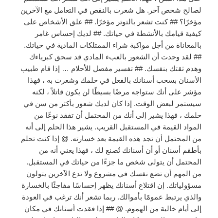
لصالح شخص آخر. هل شعرت بالنقص في التعامل مع الآخرين
مؤخرًا؟ ## كنت تشعر بالتوتر مؤخرًا. ## علق الأشخاص على
كيفية قيامك بالأنشطة في حياتك. ## لديك إحساس غامر
بالمعاناة من أجل مواكبة شراء الممتلكات المادية في حياتك.
## لقد وجدت أن الشعور بالعبء المادي قد سحق كبرياءك
وهدم ثقتك بنفسك. ## تفسير مفصل للأحلام … إذا قام طبيب
الأسنان بسحب أسنانك بالفعل في حلمك وشعرت به ، فهذا
مؤشر على أنك ستواجه مرضًا بسيطًا لن يكون قاتلاً ، لكنه
سيستمر لبعض الوقت. إذا كان لديك شعور بأكثر من سن في
حلمك ، فهذا يشير إلى أنك من المحتمل أن تفقد نوعًا من
المواد القيمة في المستقبل القريب. يشير هذا الحلم إلى أنه
من المحتمل أن تجد هذه القيمة بعد خسارته. @ إذا كنت تحلم
بأطقم أسنان أو أن أسنانك تُصنع لك ، فهذا يعني أنه من
المحتمل أن يتولى شخص ما جزءًا من حياتك في المستقبل.
من المهم أن تضع نفسك في مشروع ولا تدع الآخرين يتولون
مسؤولياتك. إن اقتلاع أسنانك يظهر إحساسًا مفاجئًا بالخسارة
والذي يرتبط عمومًا بأموالك. ربما تشعر أنك ترغب في العودة
إلى أيام خالية من الهموم. @ ## إذا فقدت أسنانك في مكان