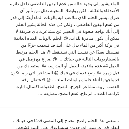
الماء يشير إلى وجود حالة من
عدم
اليقين العاطفي داخل دائرة
الأصدقاء والعائلة ، لكن روابطك المحببة تقلل من تأثير أي
صراع. يشير الحلم الذي تتلاعب فيه بالونات الماء أيضًا إلى قدر
من
عدم
اليقين العاطفي ، ولكن في هذه الحالة يشير الحلم
إلى أنك تواجه صعوبة في التعبير عن مشاعرك بأي طريقة لا
يمكن أن تكون مدمرة للذات. @ الحلم بالونات المياه العائمة
في بركة أكبر من الماء يدل على أنك قد قسمت جزءًا من
نفسيتك بعيدًا عن نفسك التي تستيقظ. @ هذا الحلم مرتبط
بالسيناريوهات التالية في حياتك … @ صراع مع زميل في
العمل ##
عدم
ملاءمته للعمل أو المدرسة ## استبعادك من
قبل زمرة ## وضع قدمك في فمك @ المشاعر التي ربما تكون
قد واجهتها أثناء حلمك بالونات الماء … @ الاعتقال. رقة.
الغضب. ريبة. مشاعر الجرح. النضج. الطفولة. اكتمال. إثارة.
كرامة. اللطف. انزعاج.
عدم
النضج. مضايقة….
…معنى هذا الحلم واضح: تحتاج إلى المضي قدمًا في حياتك ،
لتعلم قدرات ومهارات جديدة ستساعدك على النمو كشخص