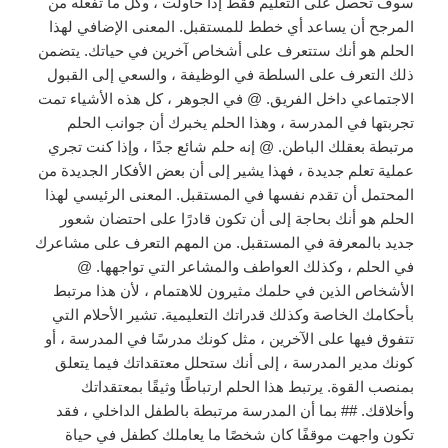
سوف تحصل على التعليم فقط إذا حاولت ، وكل ما تفعله من
المرجح أن يساعد أي خطط للمستقبل. المعنى الإضافي لهذا
الحلم هو أنك ستتعرف على أشخاص آخرين في حياتك. يتضمن
ذلك التعرف على السلطة في الوظيفة ، والسعي إلى القبول
الاجتماعي داخل الفريق. @ في الجوهر ، كل هذه الأشياء تمت
تجربتها في المدرسة ، وهذا الحلم يخبرك أن جوانب الحلم
مرتبطة بعقلك الباطن. @ إنه حلم شائع جدًا ، وإذا كنت تجري
عملية تعلم جديدة ، فهذا يشير إلى أن بعض الأفكار الجديدة من
المحتمل أن تقدم نفسها في المستقبل. المعنى الرئيسي لهذا
الحلم هو أنك بحاجة إلى أن تكون قادرًا على احتضان شعور
جديد بالمعرفة في المستقبل. من المهم التعرف على مشاعرك
في الحلم ، وكذلك العواطف والمشاعر التي تواجهها. @
الأشخاص الذين في حلمك مثيرون للاهتمام ، لأن هذا مرتبط
بأحكامك الخاصة وكذلك قدراتك التعليمية. تشير الأحلام التي
تتفوق فيها على الآخرين ، مثل كونك مدرسًا في المدرسة ، أو
كونك مدير المدرسة ، إلى أنك ستحلل معتقداتك فيما يتعلق
بمنصب القوة. يرتبط هذا الحلم ارتباطًا وثيقًا بمعتقداتك
وأخلاقك. ## بما أن المدرسة مرتبطة بالطفل الداخلي ، فقد
تكون واجهت موقفًا كان شخصًا ما يعاملك كطفل في حياة