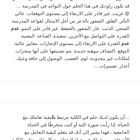
قد تكون راودتك في هذا الحلم حول التواجد في المدرسة …
@ غريب. غير قادر على الارتقاء إلى مستوى التوقعات. عالي
التأثر. القلق. الشعور بالذعر من أجل الامتثال لقواعد المدرسة.
السجن. الذنب. عار. الشعور بالضغط. غير قادر على النمو.
عدم
القدرة على التواصل مع الآخرين. سعيدة. القناعة. المعنية.
عدم
القدرة على الارتقاء إلى مستوى الإنجازات. معايير عالية.
التوقع. اكتشاف موهبة جديدة. يتم تصنيفها على أنها منجزات.
إمكانات غير محدودة. لوم. الغضب. الوصول إلى حافة وعيك.
أعذار. تفسيرات….
…أن يكون لديك حلم في الكلية مرتبط
بك
يفية تعاملك مع
الحياة. إذا رأيت صورة كلية أو كنت منخرطًا في الحياة
الجامعية ، فهذا يشير إلى أنك قد تتعلم كيفية التعامل مع
الأشخاص من حولك في حياة اليقظة. بشكل عام ، تظهر الكلية