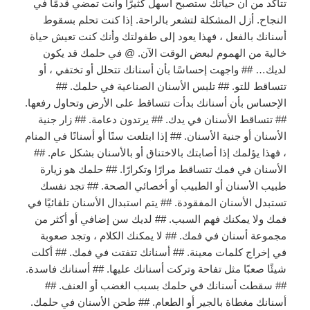
تتأكد من أن حياتك ستصبح أسهل كثيرًا وأنت تمضي قدمًا في
النجاح. أزل المشكلة لتشعر بالراحة. إذا كنت تحلم بسقوط
أسنانك بالفعل ، فهذا يعود إلى طفولتك وأنك كنت تعيش حياة
خالية من الهموم لبعض الوقت الآن. @ في حلمك قد يكون
لديك… ## واجهت إحساسًا بأن أسنانك تتحلل أو تختفي ، أو
تتساقط للتو. ## تلبس الأسنان الصناعية في حلمك. ##
الإحساس بأن أسنانك بدأت تتساقط على الأرض وتحاول رفعها.
## تتساقط الأسنان في يدك. ## يرتدون دعامة. ## زار جنية
الأسنان أو جنية الأسنان. ## إذا ابتلعت سنًا أو أسنانًا في المنام
، فهذا يؤلمك إذا أصابتك بالاختناق أو بالأسنان بشكل عام. ##
الأسنان في فمك تتساقط مرارًا وتكرارًا. ## حلمك هو زيارة
طبيب الأسنان أو الطبيب أو أخصائي الصحة. ## تجد نفسك
تستبدل الأسنان المفقودة. ## يتم استبدال الأسنان تلقائيًا في
فمك ولا يمكنك فهم السبب. ## لديك سن إضافي أو أكثر من
مجموعة أسنان في فمك. ## لا يمكنك الكلام ، وتجد صعوبة
في إخراج كلمات معينة. ## أسنانك تتفتت في فمك. ## أكلت
شيئًا صعبًا مثل تفاحة وتركت أسنانك عليها. ## أسنانك فاسدة.
## سقطت أسنانك في حلمك بسبب الغضب أو العنف. ##
أسنانك مغطاة بالجير أو الطعام. ## طحن الأسنان في حلمك.