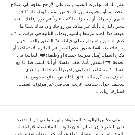
تعلم أنك قد تجاوزت الحدود وأنك على الأرجح بحاجة إلى إصلاح
شخص ما أو مجموعة من الأشخاص بسبب كونك قاسيًا جدًا
عليهم أو صراخًا أو ساخرًا. إذا كنت عارياً في يوم زفافك ، فقد
يشير ذلك إلى أنك غير متأكد من زواجك وأن هناك شيئًا ما
تعيقه. هذا الحلم مرتبط بالسيناريوهات التالية في حياتك … ##
عدم
الشعور بالسيطرة على حياتك. ## الشعور بالذنب حيال
إجراء اتخذته. ## الشعور ب
عدم
اليقين في الدائرة الاجتماعية أو
مكان العمل. (مثل مدرسة جديدة أو وظيفة) ## التعاسة في
العلاقة. ## الشعور بأنك تخفي نفسك أو أنك لست صادقًا مع
نفسك. ## مشاعر قد تكون واجهتها أثناء حلمك بالتعرى …
الخوف. مشاكل مالية. قلق. الالتباس. ضائع. ميئوس منه.
سخيف. جرأة. صدمت. غريب. محاصر. غير موثوق. الغضب.
خسارة. ارباك….
…على عكس البالونات المملوءة بالهواء والتي لديها القدرة
على الطفو فوق العالم ، فإن بالونات الماء ثقيلة لأنها مثقلة
بالماء. الغرض من منطاد الماء هو أن يكون بمثابة نوع مرعب