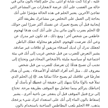
عليه ، أو إذا كنت شابة أو أنثى. يدل حلم إلقاء بالون مائي في
حالة من الغضب على أنك عرضة لانفجارات من المشاعر التي
تفاجئ الآخرين. يعتبر الحلم في هذه الحالة مؤشرًا على أنك
بحاجة إلى العمل على التخلص من مشاعرك بطريقة أكثر
إيجابية قبل أن يصبح تعبيرك عن نفسك أكثر ضررًا لمن حولك.
@ الحلم بضرب بالون مائي يدل على أنك كنت هدفا لهجوم
عاطفي من شخص آخر ؛ ومع ذلك ، قد تكون غير مدرك عن
وعي أنك تعرضت للهجوم. الحلم هو محاولة عقلك الباطن
لجعلك تدرك أن لديك أصدقاء مزيفين أو علاقات غير صادقة.
يشير التعرض للضرب من قبل شخص غريب إلى أنك في بيئة
اجتماعية أو سياسية مليئة بالأشخاص المخادعين وتحتاج إلى
تجنب أن تصبح هدفًا. إن تعرضك للضرب من قبل شخص
معروف لك ، مثل أحد أفراد العائلة أو الأصدقاء ، يعني أن هناك
تعارضًا في علاقتك لم يصبح حادًا تمامًا بعد. @ إن الحلم الذي
تملأ فيه بالونًا مائيًا ينبهك إلى حقيقة أن غض
بك
أو يأسك أو
إحباطك يتراكم بينما تتعامل مع الموقف بطريقة مرحة. تحتاج
إلى نزع فتيل الموقف قبل أن ينفجر. من ناحية أخرى ، يشير
إسقاط بالون الماء إلى أنك على استعداد لترك شيء يزعجك
يذهب. ## الحلم بلعب البطاطس الساخنة باستخدام بالون