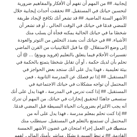
إيجابية. ## من المهم أن تفهم أن الأفكار والمفاهيم ضرورية
لتحسين حياتك في المستقبل. ## تحققت أحداث إيجابية خلال
الأشهر الستة الماضية. ## قد تشعر أنك تكافح لإيجاد طريقة
للمضي قدمًا في حياتك في الوقت الحالي ، أو قد تشعر أن
شخصًا ما في حياتك الحالية يمكنه فجأة أن يسلب منك
الأشياء. ## في حياتك أنت بصدد التخلص من التوتر والعودة
إلى وضع الاستقلال. @ ما قبل الثلاثينيات من القرن الماضي
تفسيرات الأحلام فيما يتعلق بالتعليم (فرويد ويونغ) … @ أن
تحلم بأن لديك حكمة ، أو أن تقابل شخصًا يتمتع بالحكمة في
بيئة تعليمية ، فهذا يدل على أنك ستجد بعض الحواجز في
المستقبل. ## إذا تم فصلك عن المدرسة الثانوية ، فمن
المحتمل أن تواجه مشكلات في حياتك الاجتماعية في
المستقبل. ## إذا كنت تدرس في المدرسة ، فهذا يدل على أنك
ستسعى جاهدًا لتحقيق إنجازات في حياتك. من المهم أن تدرك
أنه يجب الالتزام بضروريات الحياة البسيطة قبل المضي قدمًا.
## إذا كنت تحلم بمعلم مدرسة ، فهذا يدل على أنه من
المحتمل أن تستمتع بالتعلم في المستقبل. سيتطلب منك
منص
بك
في العمل إجراء امتحان في غضون الأشهر الخمسة
القادمة. ## ترتبط السبورة بشكل مباشر بأمنك المالي. لفهم