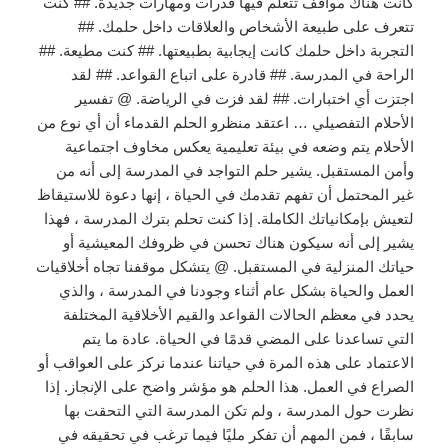
كانت هناك مواقف تتعلم فيها قدرات ومهارات جديدة. ## كنت
تتعرف على طبيعة الأشخاص والعلاقات داخل حلمك. ##
التجربة داخل حلمك كانت إيجابية بطبيعتها. ## كنت مطيعة. ##
الراحة في المدرسة. ## قادرة على اتباع القواعد. ## لقد
اجتزت أي اختبارات. ## لقد فزت في الرياضة. @ تفسير
الأحلام التفصيلي … اعتقد منظرو الحلم القدماء أن أي نوع من
الأحلام يتم وضعه في بيئة تعليمية يعكس مخاوف اجتماعية
وأمن المستقبل. يشير حلم التواجد في المدرسة إلى أنه من
غير المحتمل أن تفهم تقدمك في الحياة ، إنها دعوة للاستيقاظ
لتعيش بإمكانياتك الكاملة. إذا كنت تحلم بترك المدرسة ، فهذا
يشير إلى أنه سيكون هناك تحسن في ظروفك المعيشية أو
حياتك المنزلية في المستقبل. @ يتشكل موقفنا تجاه أخلاقيات
العمل والحياة بشكل عام أثناء وجودنا في المدرسة ، والذي
يحدد في معظم الحالات القواعد والقيم الأخلاقية المختلفة
التي تساعدنا على المضي قدمًا في الحياة. عادة ما يتم
الاعتماد على هذه المرة في حياتنا عندما نركز على العواقب أو
الصراع في العمل. هذا الحلم هو مؤشر واضح على الإنجاز. إذا
نظرت حول المدرسة ، ولم تكن المدرسة التي التحقت بها
سابقًا ، فمن المهم أن تفكر مليًا فيما ترغب في تحقيقه في