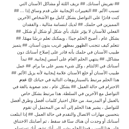
## تفريش أسنانك. ## نزيف اللثة أو مشاكل الأسنان التي
تسبب الألم. ## التغييرات الإيجابية على قدم وساق إذا … ##
كنت قادرًا على التواصل بشكل كامل مع الأشخاص الآخرين
المميزين في حلمك. ## لديك ابتسامة مثالية ، والفقدان
الفعلي للأسنان لا يؤثر عليك بأي شكل أو شكل أو شكل. ##
بشكل عام ، أصبح الحلم جيدًا ، ويمكنك تعلم درسًا مهمًا. ##
تتعلم كيف تتجنب الظهور بمظهر غريب بدون أسنان. ## يتميز
طبيب الأسنان في حلمك بأنه قادر على إصلاح أسنانك دون
مشاكل. ## ينتهي الحلم العام على أسس إيجابية. ## تبدأ
أسنانك في الالتئام ، وكل شيء يسير على ما يرام. ## عمل
طبيب الأسنان أو خلع الأسنان علامة إيجابية لأنه يزيل الألم. ##
هذا الحلم مرتبط بالسيناريوهات التالية في حياتك @
عدم
الاحترام في حالة العمل. ## بشكل عام ، تجد صعوبة بالغة في
التواصل مع الآخرين في السلطة. هذا مرتبط بشكل خاص
بالعمل أو المدرسة. من خلال اختيار كلمات أفضل وطرق أفضل
للتواصل ، يشير هذا الحلم إلى أنه من المحتمل أن تقوم
بتحسين مهارات الاتصال والتقدم في حالة العمل. ## إذا ابتلعت
أسنانك أو وجدت أن هناك سنًا قد سقط ، ثم أصابتك الاختناق
على هذا السن ، فهذا الحلم يشير إلى أنك تشعر أنك تستسلم