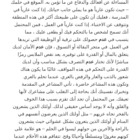
المساءلة عن أفعالك والدفاع عن ما تؤمن به. الموقع في حلمك
– حيث تكون عارياً هو ما يملي جانب حياتك. إذا كنت عارياً في
المدرسة ، فعليك أن تكون على طبيعتك أكثر في هذه المنطقة
وتتوقف عن الاختباء. إذا كنت عارياً في العمل ، فمن المحتمل
أنك تسمح لشخص ما بالتحكم فيك أو يطغى عليك ، مما
يتسبب في
عدم
حصولك على ترقية أو الوظيفة التي تريدها
في العمل. في متجر البقالة أو التسوق ، فإن
عدم
الأمان لديك
يتعلق بالمال أو القدرة على توفيره. يعد نقص الملابس رمزًا
مباشرًا لأنك تختار
عدم
التصرف بشكل مناسب وأن لديك
القدرة على التحكم في هذه المواقف. غالبًا ما يكون هناك
شعور بالذنب والعار والرفض بالعري. عندما تحلم بالعري
وتكون هذه المشاعر حاضرة ، تأتي المشاعر في المقدمة
وتخبرك نفسيتك أنك بحاجة إلى التغلب على مشاعرك لأنها
تعيقك. من المحتمل أن تجد أنك تقزم بسبب هذا الخوف
والقلق وأنه لا يوجد أساس حقيقي لذلك. أولئك الذين يشعرون
بالفخر تجاه عريهم – مثل أولئك الذين يعرضون أنفسهم في
المنام أو أولئك الذين يتعرون بشكل عشوائي حيث يشعرون
بالراحة والآخرين من حولهم ليسوا في الحلم – هو علامة على
كونهم مغرورًا ومتسلطًا وأحيانًا وقح. تتفاقم هذه الأحلام عندما