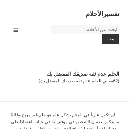
تفسيرالأحلام
قاموس
الاحلام:
القائمة
والودجات
الحلم عدم ثقه صديقك المفضل بك
(62معاني الحلم عدم ثقه صديقك المفضل بك)
…أن تكون عارياً في المنام بشكل عام هو حلم غير مريح وغالبًا
ما يعكس ضمان الشخص في موقف ما في حياته. اعتمادًا على
مدى الراحة أو
عدم
الارتياح الذي يشعر به الحالم ، فهذا يدل