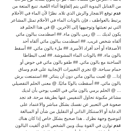
من القنابل اليدوية التي يتم إلقاؤها أثناء اللعبة. تنبع المتعة من
عدم
توقع الانفجار والرش الذي تلاه. نظرًا لأن الماء في الأحلام
يرتبط بالعواطف ، فإن بالونات الماء في الأحلام تمثل المشاعر
التي تم تعبئتها وتوجيهها إلى الآخرين. @ في هذا الحلم قد
يكون لديك … @ رمى بالون ماء. ## اصطدمت ببالون مائي
ألقاه شخص غريب. ## اصطدمت ببالون مائي ألقاه أحد
الأصدقاء أو أحد أفراد الأسرة. ## ملء بالون مائي. ## أسقط
بالون ماء. ## بالونات الماء المشوشة. ## لعب البطاطا
الساخنة مع بالون مائي. ## طفو بالون مائي في حوض أو
حمام سباحة. @ تجري التغييرات الإيجابية على قدم وساق
إذا… @ لعبت ببالون مائي دون أن يتناثر. ## استمتعت برش
بالون مائي. ## أسقطت بالونًا مائيًا. @ معنى الحلم التفصيلي
… @ الحلم برمي بالون مائي في اللعب يوحي بأن لديك
مشاعر مكبوتة تحاول التنفيس عنها بطريقة مرحة. قد تجد
صعوبة في التعبير عن نفسك بشكل مباشر والاعتماد على
الدعابة أو الاستنكار الذاتي أو التقليل من شأن أو المبالغة
لتوضيح وجهة نظرك . هذا صحيح بشكل خاص إذا كان هناك
عدم
توازن في القوة بينك وبين الشخص الذي ألقيت البالون