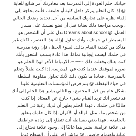
حياتك. حلم العودة إلى المدرسة بعد مغادرتك أمر شائع للغاية.
@ إذا كان الحلم يتركز داخل كلية أو جامعة ، فأنت بحاجة إلى
إلقاء نظرة على تجار
بك
السابقة من أجل تحديد وضعك الحالي
، ويجب مراجعة ذلك بعناية قبل أن تضع نفسك على مسار
العمل. @ Dreams about school تدل على أن الشخص هو
المسيطر في حياتك ، وأنك تحاول إزالة هذا العنصر ، لكنك غير
متأكد من كيفية القيام بذلك. لسوء الحظ ، فإن رؤية مدرسة
في حلمك ليست إيجابية تمامًا. هذا عادة بسبب الشعور بأنك
كنت هناك وفعلت ذلك ~~~ ~. الارتباط الآخر لهذا الحلم هو
صورة لموقفك عندما كنت في المدرسة. إذا كنت طفلاً وتحلم
بالمدرسة ، فعادةً ما يكون ذلك لأنك تحاول مقاومة السلطة
في حياة اليقظة. @ يتم فرض المؤسسات التعليمية علينا
بشكل عام من قبل المجتمع ، وبالتالي يشير هذا الحلم إلى أنك
قد تشعر أنك تريد القيام بشيء خارج عن المعتاد. إذا كنت
طالبًا في حلمك ، فهذا الحلم يظهر أن لديك رغبة في التعلم
من شخص ما ، مثل الوالد أو الأقران. إذا كان حلمك يتعلق
بالجامعة ، فهذا يعني ببساطة أنك تتطلع إلى زيادة عواطفك
في علاقة غرامية. يشير هذا غالبًا إلى وجود علاقة تحتاج إلى
عناية واهتمام خاصين. @ مؤشر آخر على أن السطح فيما