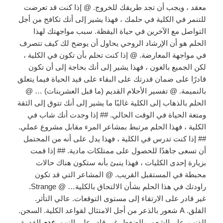
معقد ، ويجب أن تجد طريقك للخروج. @ إذا كنت قد تعرضت
للتنمر في الكلية في حلمك ، فهذا يشير إلى أنك تكافح من أجل
التواصل مع الآخرين في حياة اليقظة. سبب مواجهتك لهذا
الحلم هو أن الإرشاد الروحي يحاول أن يوضح لك كيف تتصرف
في مواجهة المعارضة. @ إذا كنت تحلم بأن تكون في الكلية ،
لكن الجميع بالغون ، فهذا يشير إلى أنك بحاجة إلى أن تكون
قادرًا على ضمان قدرتك على البقاء على قيد الحياة فيما يتعلق
بالنميمة. @ تفسير الأحلام القديم (ما قبل العشرينات) … @
الحلم بالذهاب إلى الكلية غالبًا ما يشير إلى أنك تتوق إلى الثقة
ومتعة الحياة في الوقت الحالي. ## إذا وجدت أنك شاب في
الكلية ، فهذا الحلم مرتبط بمشاعر المرء مقابل مشروع عملي.
## إذا كنت تدرس في الكلية ، فهذا يدل على أنه من المحتمل
أن تسعى جاهدًا للحصول على ممتلكات مادية. ## إذا قمت
بزيارة إحدى الكليات ، فهذا ينبئ بأنه ستكون هناك حالات
محبطة في المستقبل القريب. @ المشاعر التي قد تكون
راودتك في هذا الحلم بشأن الالتحاق بالكلية… @ Strange.
غير قادر على الارتقاء إلى مستوى التوقعات. عالي التأثر.
القلق. A شعور بالذعر من أجل الامتثال لقواعد الكلية. السجن.
الذنب. عار. الشعور بالضغط. غير قادر على النمو.
عدم
القدرة