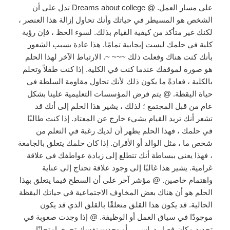
على مسار العمل. @ Dreams about college تدل على أن
الشخص هو المسيطر في حياتك وأنك تحاول إزالة هذا العنصر ،
لكنك غير متأكد من كيفية القيام بذلك. لسوء الحظ ، فإن رؤية
كلية في حلمك ليست إيجابية تمامًا. هذا عادة بسبب الشعور
بأنك كنت هناك وفعلت ذلك ~~~ ~. الارتباط الآخر لهذا الحلم
هو صورة لموقفك عندما كنت في الكلية. إذا كنت طفلاً وتحلم
بالكلية ، فعادةً ما يكون ذلك لأنك تحاول مقاومة السلطة في
حياة اليقظة. @ يتم فرض المؤسسات التعليمية علينا بشكل
عام من قبل المجتمع ؛ لذلك ، يشير هذا الحلم إلى أنك قد
تشعر أنك تريد القيام بشيء خارج عن المعتاد. إذا كنت طالبًا
في حلمك ، فهذا الحلم يظهر أن لديك رغبة في التعلم من
شخص ما ، مثل الوالد أو الأقران. إذا كان حلمك يتعلق بالجامعة
، فهذا يعني ببساطة أنك تتطلع إلى زيادة عواطفك في علاقة
غرامية. يشير هذا غالبًا إلى وجود علاقة تحتاج إلى عناية
واهتمام خاصين. @ مؤشر آخر على أن السطح فيما يتعلق بهذا
الحلم هو أن هناك بعض المخاوف الاجتماعية في حياتك اليقظة
الحالية. قد يكون هذا القلق متعلقًا بالقلق الذي قد يكون
موجودًا في سياق العمل أو الوظيفة. @ إذا وجدت صعوبة في
تحديد مكان فصل دراسي ، أو وجدت نفسك تجري امتحانًا