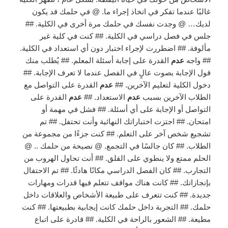
غالبًا عندما تفكر في اتخاذ إجراء ما. @ في حلمك قد يكون
لديك… @ وجدت نفسك في حلمك مرة أخرى في الكلية. ##
جلس في فصل دراسي في الكلية. ## كنت في كلية غير
مألوفة. ## اضطررت لإجراء اختبار دون أي استعداد في الكلية.
## واجه
عدم
القدرة على إجابة أسئلة المعلم. ## يُطلب منك
قول الإجابة بصوت عالٍ في الفصل عندما لا تعرف الإجابة. ##
دخول الكلية لتعليم الآخرين. ##
عدم
القدرة على التواصل مع
الطلاب الآخرين بسبب
عدم
الاستعداد. ##
عدم
القدرة على
التواصل أو الإجابة على أي أسئلة. ## فشل في مهمة أو
امتحان. ## اجتزت اختباراتك النهائية وأنت تحتفل. ## تم
تشجيع شخص آخر على التعلم. ## كنت جزءًا من مجموعة من
الطلاب. ## كان جالسًا في التجمع. @ نصيحة من حلمك .. @
الحلم ممتع ولا ينطوي على القلق. ## أنت تحاول الهروب من
التجارب. ## كان الفصل الدراسي مكانًا هادئًا. ## تم الاحتفال
بإنجازاتك. ## كانت هناك مواقف تتعلم فيها قدرات ومهارات
جديدة. ## كنت تتعرف على طبيعة الأشخاص والعلاقات داخل
حلمك. ## التجربة داخل حلمك كانت إيجابية بطبيعتها. ## كنت
مطيعة. ## الشعور بالراحة في الكلية. ## قادرة على اتباع