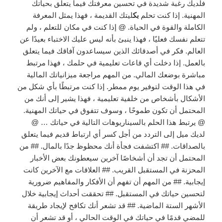
فلديك رغبة شديدة في تحسين معرفتك فيما يتعلق بحياتك
المهنية. إذا كنت تحلم
بك
ليتك القديمة ، فهذا يمثل المعرفة
الكاملة والقوة في الحياة. @ إذا كنت في مكان للتعلم ، ولم
تتعلم نفسك فعليًا ، فهذا ينبئ بأنه ليس عليك الاختباء بعيدًا عن
العالم. فكر في أصدقائك الذين سيساعدون آفاقك فيما يتعلق
بالعمل. إذا دخلت أي قاعات تعليمية في حلمك ، فهذا مرتبط
مباشرة بوضعك المالي. من المهم مراجعة ميزانياتك المالية
في هذا الوقت لتوفير يوم ممطر. إذا كنت مرتبطًا بأي شكل من
الأشكال بأشخاص من خلفية تعليمية ، فهذا يشير إلى أنك من
المحتمل أن تكون طموحًا ، وسوف تتفوق في حياتك المهنية.
@ يرتبط هذا الحلم بالسيناريوهات التالية في حياتك … @
لديك ميل إلى التردد من أجل كسر أي ارتباط قديم فيما يتعلق
بالصداقات. ## اكتشفت فجأة أنك محظوظ جدًا بالمال. ## من
المحتمل أن تجد أن أشخاصًا آخرين سيعطونك بعض الأخبار
المحزنة في المستقبل القريب. ## العلاقات مع الآخرين كانت
إيجابية. ## من المهم أن تفهم أن الأفكار والمفاهيم ضرورية
لتحسين حياتك في المستقبل. ## تحققت أحداث إيجابية خلال
الأشهر الستة الماضية. ## قد تشعر أنك تكافح لإيجاد طريقة
للمضي قدمًا في حياتك في الوقت الحالي ، أو قد تشعر أن