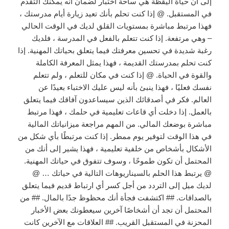
إلى أن حياة اليقظة هي ساحة اختبار لضمان أنه يمكنك التقدم
في المستقبل. @ إذا كنت تحلم بأنك تعيد زيارة أيام مدرستك ،
فهذا مرتبط مباشرة بمستويات القلق لديك في الوقت الحالي
– وهي مرتفعة. إذا كنت تتعلم بالفعل في المدرسة ، فلديك
رغبة شديدة في تحسين معرفتك فيما يتعلق بحياتك المهنية. إذا
كنت تحلم بمدرستك القديمة ، فهذا يمثل المعرفة الكاملة
والقوة في الحياة. @ إذا كنت في مكان للتعلم ، ولم تتعلم
نفسك فعليًا ، فهذا ينبئ بأنه ليس عليك الاختباء بعيدًا عن
العالم. فكر في أصدقائك الذين سيساعدون آفاقك فيما يتعلق
بالعمل. إذا دخلت أي قاعات تعليمية في حلمك ، فهذا مرتبط
مباشرة بوضعك المالي. من المهم مراجعة ميزانياتك المالية
في هذا الوقت لتوفير يوم ممطر. إذا كنت مرتبطًا بأي شكل من
الأشكال بأشخاص من خلفية تعليمية ، فهذا يشير إلى أنك من
المحتمل أن تكون طموحًا ، وسوف تتفوق في حياتك المهنية.
@ يرتبط هذا الحلم بالسيناريوهات التالية في حياتك … @
لديك ميل إلى التردد من أجل كسر أي ارتباط قديم فيما يتعلق
بالصداقات. ## اكتشفت فجأة أنك محظوظ جدًا بالمال. ## من
المحتمل أن تجد أن أشخاصًا آخرين سيعطونك بعض الأخبار
المحزنة في المستقبل القريب. ## العلاقات مع الآخرين كانت