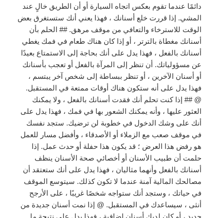
دائمًا عندما تقوم بعكس اتجاه السيارة أو أن الطريق خالٍ عند
المشي. إذا قررت خلع أسنانك ، فهذا يعني أنك ستستغرق بعض
الوقت للاسترخاء والتعافي من موقف مرهق. ## الحلم بأن
أسنانك مغطاة بالترتر ، أو إذا كان هناك طعام في فمك يغطي
أسنانك بالفعل ، فهذا يدل على أنك بحاجة إلى الاستمتاع بعيدًا
عن مسؤولياتك. أن تنظر إلى المرآة بالفعل أو تعجب بأسنانك
أو أسنان الآخرين ، أو تنظر ببساطة إلى شخص آخر يبتسم ،
فهذا يدل على أنه ستكون هناك أوقات ممتعة في المستقبل.
@ ## إذا كنت تحلم أنك فقدت أسنانك بالفعل ، ولا يمكنك
العثور عليها ، وأنه يمكنك الشعور بها في فمك ، فهذا يدل على
أنك على وشك الدخول في خطوبة لن ترضيك. ستجد نفسك
في موقف صعب مع الزملاء أو الأصدقاء ، وأفضل مسار للعمل
هو رفض هذا العرض ؛ قد يكون هذا حفلة أو حدث عمل. إذا
حلمت أن طبيب الأسنان أو أخصائي صحة الأسنان ينظف
أسنانك بالفعل وأنهما مثاليان ، فهذا يدل على أنك ستعتقد أن
مصالحك المالية آمنة عندما لا تكون كذلك. سيتوسع الموقف
في حياتك ، وستجد أنك ستواجه شخصًا غريبًا ، على الأرجح
أنثى ، سيساعدك في المستقبل. @ إذا نمت أسنان جديدة من
جديد ، أو كان لديك أسنان إضافية ، فهذا يدل على نتيجة ما