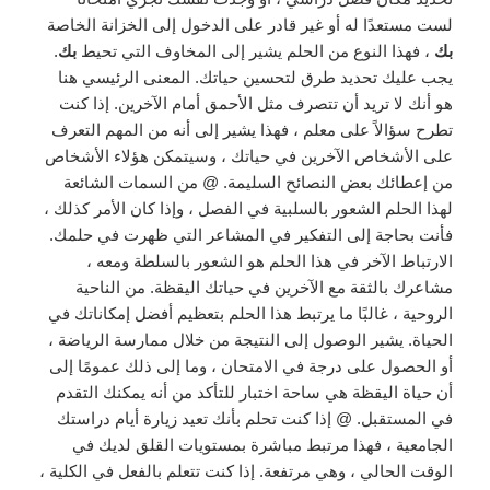
لست مستعدًا له أو غير قادر على الدخول إلى الخزانة الخاصة
بك
، فهذا النوع من الحلم يشير إلى المخاوف التي تحيط
بك
.
يجب عليك تحديد طرق لتحسين حياتك. المعنى الرئيسي هنا
هو أنك لا تريد أن تتصرف مثل الأحمق أمام الآخرين. إذا كنت
تطرح سؤالاً على معلم ، فهذا يشير إلى أنه من المهم التعرف
على الأشخاص الآخرين في حياتك ، وسيتمكن هؤلاء الأشخاص
من إعطائك بعض النصائح السليمة. @ من السمات الشائعة
لهذا الحلم الشعور بالسلبية في الفصل ، وإذا كان الأمر كذلك ،
فأنت بحاجة إلى التفكير في المشاعر التي ظهرت في حلمك.
الارتباط الآخر في هذا الحلم هو الشعور بالسلطة ومعه ،
مشاعرك بالثقة مع الآخرين في حياتك اليقظة. من الناحية
الروحية ، غالبًا ما يرتبط هذا الحلم بتعظيم أفضل إمكاناتك في
الحياة. يشير الوصول إلى النتيجة من خلال ممارسة الرياضة ،
أو الحصول على درجة في الامتحان ، وما إلى ذلك عمومًا إلى
أن حياة اليقظة هي ساحة اختبار للتأكد من أنه يمكنك التقدم
في المستقبل. @ إذا كنت تحلم بأنك تعيد زيارة أيام دراستك
الجامعية ، فهذا مرتبط مباشرة بمستويات القلق لديك في
الوقت الحالي ، وهي مرتفعة. إذا كنت تتعلم بالفعل في الكلية ،