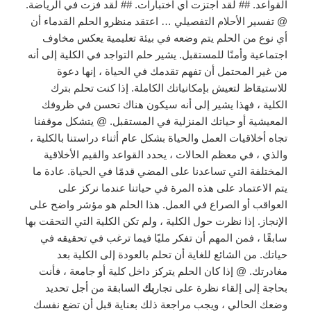
القواعد. ## لقد اجتزت أي اختبارات. ## لقد فزت في الرياضة.
@ تفسير الأحلام التفصيلي … اعتقد منظرو الحلم القدماء أن
أي نوع من الحلم يتم وضعه في بيئة تعليمية يعكس مخاوف
اجتماعية وأمنًا للمستقبل. يشير حلم التواجد في الكلية إلى أنه
من غير المحتمل أن تفهم تقدمك في الحياة ، إنها دعوة
للاستيقاظ لتعيش بإمكانياتك الكاملة. إذا كنت تحلم بترك
الكلية ، فهذا يشير إلى أنه سيكون هناك تحسن في ظروفك
المعيشية أو حياتك المنزلية في المستقبل. @ يتشكل موقفنا
تجاه أخلاقيات العمل والحياة بشكل عام أثناء دراستنا بالكلية ،
والذي ، في معظم الحالات ، يحدد القواعد والقيم الأخلاقية
المختلفة التي تساعدنا على المضي قدمًا في الحياة. عادة ما
يتم الاعتماد على هذه المرة في حياتنا عندما نركز على
العواقب أو الصراع في العمل. هذا الحلم هو مؤشر واضح على
الإنجاز. إذا نظرت حول الكلية ، ولم تكن الكلية التي التحقت بها
سابقًا ، فمن المهم أن تفكر مليًا فيما ترغب في تحقيقه في
حياتك. من الشائع للغاية أن تحلم بالعودة إلى الكلية بعد
مغادرتك. @ إذا كان الحلم يتركز داخل كلية أو جامعة ، فأنت
بحاجة إلى إلقاء نظرة على تجار
بك
السابقة من أجل تحديد
وضعك الحالي ، ويجب مراجعة ذلك بعناية قبل أن تضع نفسك