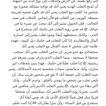
إلى رفع نفسك عن الأرض والذهاب إلى نوع جديد من المهنة.
أن تُمنح الثعلب كهدية يعني أنك قد تواجه مشكلة صغيرة مع
شخص ما. اللعب مع الثعلب يعني أنك قد تكون ضحية لجريمة
بسيطة. الهروب من الثعلب هو فأل إيجابي. للذهاب في صيد
الثعالب ، فإن الخيول تشير إلى أنك تبحث عن شيء ما في
حياتك. @ قد تعني رؤية الثعلب في حلمك أنك ستخدع في
الحب ، ولكنك ستضطهد أيضًا. وجود ثعلب يشير إلى خسارة
المال والمطاردة. إذا كان للثعلب في حلمك ذيل كثيف ، فهذه
علامة على شخص لا تحبه. القتال مع الثعلب يعني أنك
ستتشاجر مع عدو شرير. إن تدجين الثعلب يعني أنك ستحب
شخصًا لا يستحقه ، بينما الثعلب الذي يذرف يعني معرفة غير
رسمية. @ إذا قتلت ثعلبًا في حلمك ، فهذا ينبئ بلحظات غير
سارة ، وأنك ستكتشف سمات شخصية جديدة لأصدقائك. يشير
صيد الثعلب إلى حقيقة أنك لا تثق في شخص قريب منك. إن
تلقي ثعلب من شخص ما يوحي بالقلق ، وعدم الأمان ، وأنك
أكثر دهاء من عدوك. @ يشير الثعلب الأحمر إلى منافس في
الحب. تخبرنا رؤية الثعلب الأحمر أنك ستكتشف أن شخصًا
قريبًا منك فعل شيئًا لإلحاق الأذى بك. قد يعني أيضًا أنك
ستخدع من قبل النساء ، وأن سرًا يطاردك. ## إذا كنت تحلم