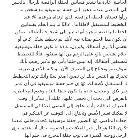
الخاصة. عادة ما تشعر فساتين الحفلة الراقصة للرجال بالحنين
إلى الماضي عندما ذهبوا إلى حفلة موسيقية مع شخص ما
ورأوا فستان الحفلة الراقصة الذي ارتداه موعده. @ عند
التخطيط للمستقبل لأطفالنا ، غالبًا ما يتم الحلم بفساتين
الحفلة الراقصة لمجرد أنها تشير إلى شيخوخة أطفالنا. يمكن
أن يكون هذا الحلم بمثابة ندم لأنك لم تخطط بشكل كافٍ أو
تخشى ألا ترى أطفالك يكبرون. عادة ما تكون حفلة موسيقية
أحلام لشخص بالغ على الرغم من أنها ستكون فألًا للتخطيط
لمستقبل أطفالك. إنه ليس حلمًا يأتي مع تذكير رهيب بأنك
سوف تمر وتحتاج إلى التصرف الآن ، ولكنه بالأحرى طريقة
تخبرك بها النفس بأنك لن تصبح أصغر سنًا وأنك تريد التخطيط
لـ المستقبل لأطفالك. @ إن حلم حفلة موسيقية في أي عمر
غير لائق أو مخيف عادة ما يكون حلمًا بالندم وعدم المخاطرة
بالفرص التي يجب أن تحصل عليها. عليك أن تتذكر أن وقت
التصرف قد فات وأنك بحاجة إلى المضي قدمًا في المستقبل.
لا يمكنك تغيير الأمس وتحتاج إلى التوقف عن التفكير في
أخطاء الماضي. @ التصوير حفلة موسيقية كحدث حالي عندما
تكون بالغًا هو فأل خير للعلاقات والخصوبة. يقال أنه عندما يرى
الرجل زوجته الكبيرة في ثوب حفلة التخرج في حلم أنها