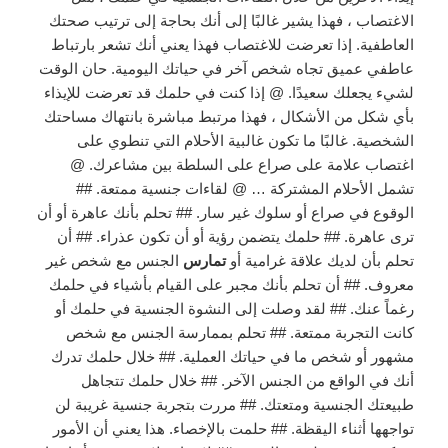
الاغتصاب ، فهذا يشير غالبًا إلى أنك بحاجة إلى ترتيب صحتك
العاطفية. إذا تعرضت للاغتصاب فهذا يعني أنك تشعر بارتباط
عاطفي عميق تجاه شخص آخر في حياتك اليومية. حان الوقت
لشيء يجعلك سعيدًا. @ إذا كنت في حلمك قد تعرضت للإيذاء
بأي شكل من الأشكال ، فهذا مرتبط مباشرة بانتهاك مساحتك
الشخصية. غالبًا ما تكون غالبية الأحلام التي تنطوي على
اغتصاب علامة على صراع على السلطة بين مشاعرك. @
تشمل الأحلام المشتركة … @ لقاءات جنسية ممتعة. ##
الوقوع في صراع أو سلوك غير سار. ## تحلم بأنك عاهرة أو أن
ترى عاهرة. ## حلمك يتضمن رؤية أو أن تكون عذراء. ## أن
تحلم بأن لديك علاقة غرامية أو
تمارس
الجنس مع شخص غير
معروف. ## أن تحلم بأنك مجبر على القيام بأشياء في حلمك
رغماً عنك. ## لقد وصلت إلى النشوة الجنسية في حلمك أو
كانت التجربة ممتعة. ## تحلم بممارسة الجنس مع شخص
مشهور أو شخص ما في حياتك العملية. ## خلال حلمك تدرك
أنك في الواقع من الجنس الآخر. ## خلال حلمك تتجاهل
طبيعتك الجنسية ومتعتك. ## مررت بتجربة جنسية غريبة لن
تواجهها أثناء اليقظة. ## حلمت بالإخصاء. هذا يعني أن الأمور