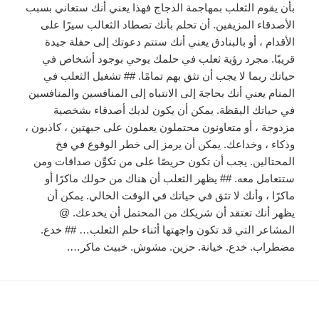
بأن يقوم الثعلب بمهاجمة الدجاج فهذا يعني أنك ستعاني بسبب
الأصدقاء المزيفين. أن تحلم بأنك تصطاد الثعالب سيرًا على
الأقدام ، أو بالبنادق يعني أنك ستتم دعوتك إلى حفلة جيدة
قريبًا. مجرد رؤية ثعلب في حلمك يوحي بوجود أشخاص في
حياتك ربما لا يجب أن تثق بهم تمامًا. ## تشغيل الثعلب في
المنام يعني أنك بحاجة إلى الانتباه إلى المنافسين والمنافسين
في حياتك اليقظة. يمكن أن يكون لديك أصدقاء بشخصية
مزدوجة ، أو متعاونون محتملون يعملون على جبهتين ، كاذبون ،
وذكاء ، وخداعك. يمكن أن يرمز إلى خطر الوقوع في فخ
المحتالين. يجب أن تكون حريصًا على من تكوِّن صداقات ومن
ستتعامل معه. ## يظهر الثعلب أن هناك من حولك ماكرًا أو
ماكرًا ، وأنك لا تثق في حياتك في الوقت الحالي. يمكن أن
يظهر أنك تعتقد أن شريكك من المحتمل أن يخدعك. @
المشاعر التي قد تكون واجهتها أثناء حلم الثعلب… ## خدع.
مضطراب. خدع. خيانة. حزين. مشوش. خبيث ماكر….