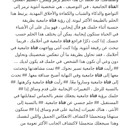
ال
فتاة
الجامعية ، في التوصيف ، هي شخصية أنثوية ترمز إلى
التواضع والذكاء والشباب والكفاءة والأخلاق المهذبة. يرتبط هذا
الحلم بالطبيعة الأكثر ليونة. إن رؤية
فتاة
جامعية بطريقة
جنسية أثناء حلمك هو فأل إيجابي ، فهو يدل على أن الأشياء
في الحياة ستكون إيجابية. يمكن أن يختلف هذا الحلم حسب
جنسك. إذا كنت ذكرًا فراجع
فتاة
جامعية في أحلامك ، فربما
تبحث عن رفيقة أنثوية. وإذا كنت أنثى وواجهت
فتاة
جامعية في
أحلامك ، فقد تحاول بطريقة ما أن تنعكس شخصيتك وتحاول
دون وعي أن تكون هذا الشخص. في حلمك قد يكون لديك …
## رأيت
فتاة
جامعية تسير نحوك. ## تمت مشاهدتها وتحدثت
معها إلى
فتاة
جامعية وفي النهاية أصبح صداقة معها. ## تحدث
إلى
فتاة
جامعية وساروا معًا. ## رأيت
فتاة
جامعية وكرهتها. ##
بالنسبة للرجل ، التغييرات الإيجابية على قدم وساق إذا ##
حلمك برؤية
فتاة
جامعية يجعلك تشعر بالحماس لمقابلتها في
المستقبل. ## حلم جنسي عن
فتاة
جامعية. ## بالنسبة إلى
الأنثى ، هناك تغييرات إيجابية على قدم وساق إذا ## ستكون
مبتهجًا ومتحمسًا لاكتشاف الانعكاس الجميل واللين لنفسك
وهذا سيجعلك متحمسًا لاكتشاف الجانب الأكثر نعومة من