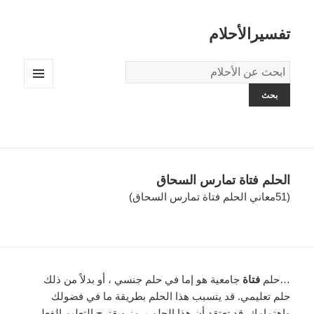
تفسيرالأحلام
قاموس
الاحلام:
القائمة
والودجات
الحلم فتاة تمارس السحاق
(51معاني الحلم فتاة تمارس السحاق)
…حلم
فتاة
جامعية هو إما في حلم جنسي ، أو بدلاً من ذلك
حلم تعليمي. قد يتسبب هذا الحلم بطريقة ما في فضولك
واهتمامك. قد تعتقد أن هذا الحلم يرمز ويقترح التعليم الفعلي.