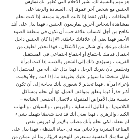
هو مهم بالنسبة لك. تشير الأحلام التي تُظهر أنك
تمارس
الجنس مع شخص آخر عمومًا إلى السعادة والرضا على
البطاقات ، ولكن فقط إذا كانت التجربة ممتعة. إذا كنت تحلم
بمشاهدة أشخاص آخرين يمارسون الجنس ، فهذا يدل على أنك
تكافح من أجل اكتساب علاقة حب. أن تكون في منطقة الضوء
الأحمر فهذا يعني أن علاقاتك خاطئة. @ إذا كان الجنس داخل
حلمك مزعجًا بأي شكل من الأشكال ، فهذا تحذير لطيف من
احتمال قيامك باجتماع أو اجتماع اجتماعي في المستقبل
القريب ، وسيؤدي ذلك إلى الشعور بالذنب. إذا كنت امرأة
وتحلمين بأن يغريك الرجل ، فهذا يدل على أنه من المحتمل أن
تقابل شخصًا ما سيؤثر عليك بطريقة ما. إذا كنت رجلاً وقمت
بإغراء امرأة ، فهذا تحذير لا شعوري بأنك بحاجة إلى أن تكون
أكثر حذراً فيما يتعلق بمواقف العمل. @ أن تحلم بمشاكل
جنسية مثل الأمراض المنقولة بالاتصال الجنسي الشائعة –
الكلاميديا ​​، والثآليل التناسلية ، والهربس ، والسيلان ، والتهاب
الكبد ، والزهري ، فهذا يعني أنك قد تجد شخصًا يتهمك بشيء
لم تفعله. لكي تحلم بأنك مصاب بالإيدز أو فيروس نقص
المناعة البشرية ولا تعاني منه في حياة اليقظة ، فهذا يدل على
أن سلامتك النفسية ستتعرض للهجوم قريبًا. ربما لم تتمكن من