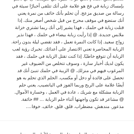
بإمساك زبابة في فخ هو علامة على أنك تتلقى أخبارًا سيئة في
رسالة من صديق مزعج. أن تحلم بأنك خائف من نمرة يعني
أنك ستضع في موقف محرج من قبل شخص أصغر منك. إذا
قتلت زبابة في حلمك ، فهذا يشير إلى أنك ربما تشتري خزانة
ملابس جديدة. @ إذا رأيت زبابة بيضاء في حلمك ، فهذا نذير
زواج سعيد. إذا كانت النمرة تعمل ، فقد تقضي ليلة بدون راحة.
الزبابة المحاصرة تعني الانتصار على أعدائك. تخبرك رؤية لعب
الزبابة أن تتوقع خاطبًا. إذا كنت تقتل الزبابة في حلمك ، فقد
يكون لديك أخبار سارة ، وسوف تتخلص من الضيوف غير
المرغوب فيهم في منزلك. @ الزببة في حلمك تنبئ أنك قد
تحصل على فائدة أو دخل أو مكسب. الحلم الذي تحلم به هو
أيضًا علامة على الربح وربما الفوز في اليانصيب. يعني حلم
الزبابة مشكلة مع شريك ، عادة في العمل ، وخسارة الأموال.
@ مشاعر قد تكون واجهتها أثناء حلم الزبابة … ## خائفة.
مذعور. مندهش. مضطراب. قلق. قلق. خائف. خوفا….