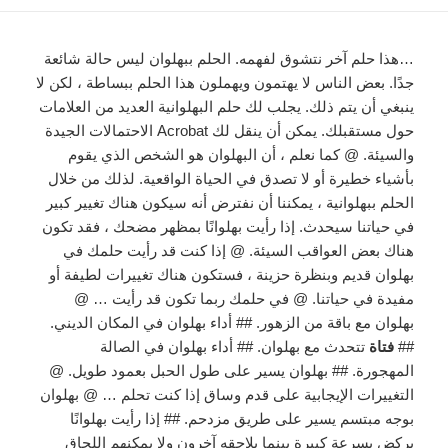
…هذا حلم آخر نتشوق لفهمه. الحلم ببهلوان ليس حالة شائعة
جدًا. بعض الناس لا يهتمون ويهملون هذا الحلم ببساطة ، لكن لا
ينبغي أن يتم ذلك. يجلب لك حلم البهلوانية العديد من العلامات
حول مستقبلك. يمكن أن ينقل لك Acrobat الاحتمالات الجيدة
والسيئة. @ كما نعلم ، أن البهلوان هو الشخص الذي يقوم
بأشياء خطيرة أو لا تصدق في الحياة الواقعية. لذلك من خلال
الحلم ببهلوانية ، يمكننا أن نفترض أنه سيكون هناك تغيير كبير
في حياتنا سيحدث. إذا رأيت بهلوانًا بمظهر مضحك ، فقد تكون
هناك بعض العواقب السيئة. @ إذا كنت قد رأيت حلمك في
بهلوان قديم وبنظرة حزينة ، فستكون هناك تغييرات لطيفة أو
مفيدة في حياتنا. @ في حلمك ربما تكون قد رأيت … @
بهلوان مع باقة من الزهور. ## أداء بهلوان في المكان الديني.
##
فتاة
تتحدث مع بهلوان. ## أداء بهلوان في الصالة
المهجورة. ## بهلوان يسير على طول الحبل بعمود طويل. @
التغييرات الإيجابية على قدم وساق إذا كنت تحلم … @ بهلوان
بوجه مبتسم يسير على طريق مزدحم. ## إذا رأيت بهلوانًا
يركض بسرعة كبيرة بينما يلاحقه آخرون ولا يمكنهم اللحاق