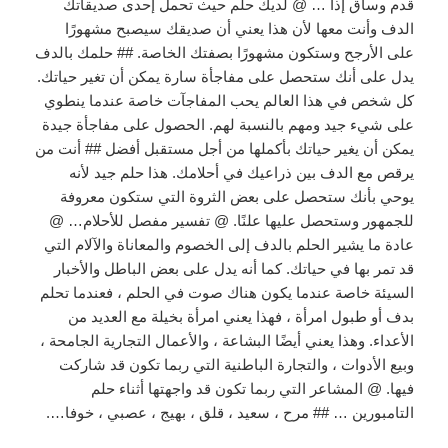
قدم وساق إذا … @ لديك حلم حيث تحمل إحدى صديقاتك
الدف وأنت معها لأن هذا يعني أن صديقك سيصبح مشهورًا
على الأرجح وستكون مشهورًا بصفتك الخاصة. ## حلمك بالدف
يدل على أنك ستحصل على مفاجأة سارة يمكن أن تغير حياتك.
كل شخص في هذا العالم يحب المفاجآت خاصة عندما ينطوي
على شيء جيد ومهم بالنسبة لهم. الحصول على مفاجأة جيدة
يمكن أن يغير حياتك بأكملها من أجل مستقبل أفضل ## أنت من
يرقص مع الدف بين ذراعيك في أحلامك. هذا حلم جيد لأنه
يوحي بأنك ستحصل على بعض الثروة التي ستكون معروفة
للجمهور وستحصل عليها علنًا. @ تفسير مفصل للأحلام… @
عادة ما يشير الحلم بالدف إلى الخصوم والمعاناة والآلام التي
قد تمر بها في حياتك. كما أنه يدل على بعض الباطل والأخبار
السيئة خاصة عندما يكون هناك صوت في الحلم ، فعندما تحلم
بدف أو طبول امرأة ، فهذا يعني امرأة بخيلة مع العديد من
الأعداء. وهذا يعني أيضًا البشاعة ، والأعمال التجارية الجامحة ،
وبيع الأدوات ، والتجارة الباطنية التي ربما تكون قد شاركت
فيها. @ المشاعر التي ربما تكون قد واجهتها أثناء حلم
التامبورين … ## مرح ، سعيد ، قلق ، بهيج ، عصبي ، خوفا….