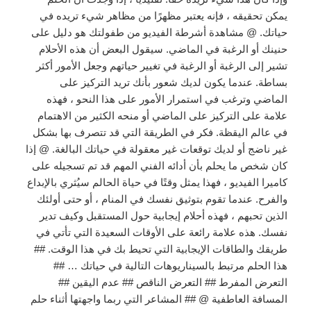
يمكن تحقيقه ، فإنه يعتبر مظهرًا من مظاهر شيء تريده في
حياتك. @ مشاهدة أشرطة الفيديو من طفولتك هو دليل على
حنينك أو الرغبة في الماضي. سيقول البعض أن هذه الأحلام
تشير إلى الرغبة أو الرغبة في تغيير حياتهم وجعل الأمور أكثر
بساطة. عندما يكون لديك شعور بأنك تريد التركيز على
الماضي وترغب في استمرار الأمور على هذا النحو ، فهذه
علامة على التركيز على الماضي أو منحه الكثير من الاهتمام
في عالم اليقظة. فكر في الطريقة التي قد تتصرف بها بشكل
غير ناضج أو لديك توقعات غير معقولة في حياتك البالغة. @ إذا
كان شخص ما يحلم بأن أدائه الفني المهم قد تم تسجيله على
كاميرا الفيديو ، فهذا يمثل وقتًا في حياة الحالم سيُثري بالإبداع
والفرح. عندما تقوم بتوثيق نفسك في المنام ، أو حتى أولئك
الذين تحبهم ، فهذه أحلام إيجابية حول المستقبل وكيف تدير
نفسك. هذه علامة رائعة على الأوقات السعيدة التي تأتي في
طريقك والطاقات الإيجابية التي تحيط بك في هذا الوقت. ##
هذا الحلم مرتبط بالسيناريوهات التالية في حياتك … ##
التعرض المفرط ## التعرض الناقص ## عدم اليقين ##
المسافة العاطفية @ ## المشاعر التي ربما واجهتها أثناء حلم