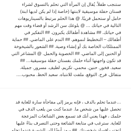
ستنجب طفلاً. يُقال إن المرأة التي تحلم بالتسوق لشراء
فستان حفلة موسيقية لابنتها (خاصة إذا لم يكن لديها ابنة)
حامل أو ستحمل قريبًا. @ هذا الحلم مرتبط بالسيناريوهات
التالية في حياتك … @ بلوغك سن الرشد أو قضاء وقت مهم
في حياتك. ## مشاهدة أطفالك يكبرون. ## التفكير في
أطفالك – التخطيط لنموهم. ## الندم على الماضي. ## حماية
الممتلكات الخاصة بك أو إنشاء وصية. ## الشعور بالشيخوخة
أو الحنين إلى الماضي. ## الخصوبة والحمل. @ المشاعر التي
قد تكون واجهتها أثناء حلمك بفستان حفلة موسيقية… ##
سعيد. فخور. حنين. محمي. تكريم. لطيف. مسرور. جميلة.
متفائل. فرح. التوقع. ملفت للانتباه. سعيد الحظ. محبوب….
…عندما تحلم بالدف ، فإنه يرمز إلى مفاجأة سارة للغاية قد
تحصل عليها من شخص ما. عندما كنت من يلعب الدف في
حلمك ، فهذا يعني أنك قد تسمع بعض الشائعات المزعجة
للغاية. سترغب في متابعة الشائعة وحتى التصرف بناءً عليها
لتجنب إفساد شخصيتك. ## يرمز أيضًا إلى الشهرة عندما تحلم