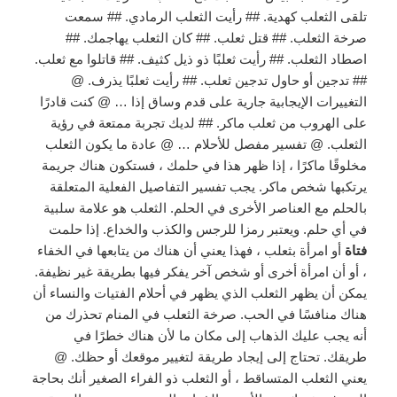
تلقى الثعلب كهدية. ## رأيت الثعلب الرمادي. ## سمعت
صرخة الثعلب. ## قتل ثعلب. ## كان الثعلب يهاجمك. ##
اصطاد الثعلب. ## رأيت ثعلبًا ذو ذيل كثيف. ## قاتلوا مع ثعلب.
## تدجين أو حاول تدجين ثعلب. ## رأيت ثعلبًا يذرف. @
التغييرات الإيجابية جارية على قدم وساق إذا … @ كنت قادرًا
على الهروب من ثعلب ماكر. ## لديك تجربة ممتعة في رؤية
الثعلب. @ تفسير مفصل للأحلام … @ عادة ما يكون الثعلب
مخلوقًا ماكرًا ، إذا ظهر هذا في حلمك ، فستكون هناك جريمة
يرتكبها شخص ماكر. يجب تفسير التفاصيل الفعلية المتعلقة
بالحلم مع العناصر الأخرى في الحلم. الثعلب هو علامة سلبية
في أي حلم. ويعتبر رمزا للرجس والكذب والخداع. إذا حلمت
فتاة
أو امرأة بثعلب ، فهذا يعني أن هناك من يتابعها في الخفاء
، أو أن امرأة أخرى أو شخص آخر يفكر فيها بطريقة غير نظيفة.
يمكن أن يظهر الثعلب الذي يظهر في أحلام الفتيات والنساء أن
هناك منافسًا في الحب. صرخة الثعلب في المنام تحذرك من
أنه يجب عليك الذهاب إلى مكان ما لأن هناك خطرًا في
طريقك. تحتاج إلى إيجاد طريقة لتغيير موقعك أو حظك. @
يعني الثعلب المتساقط ، أو الثعلب ذو الفراء الصغير أنك بحاجة