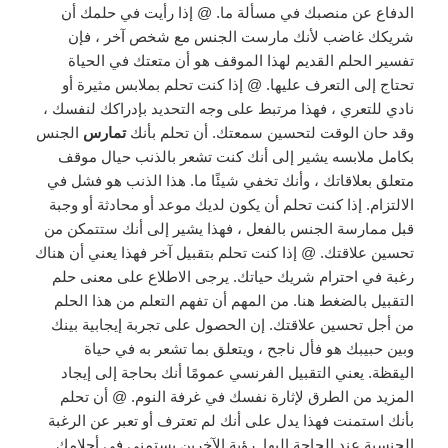
الدفاع عن منصبك في مسألة ما. @ إذا رأيت في حلمك أن
شريكك غاضب لأنك مارست الجنس مع شخص آخر ، فإن
تفسير الحلم القديم لهذا الموقف هو أن متعتك في الحياة
تحتاج إلى التعرف عليها. @ إذا كنت تحلم بملابس مثيرة أو
نادي للتعري ، فهذا مرتبط على وجه التحديد بإدراكك لنفسك ،
وقد حان الوقت لتحسين سمعتك. أن تحلم بأنك
تمارس
الجنس
بكامل ملابسه يشير إلى أنك كنت تشعر بالذنب حيال موقف
متعلق بعلاقاتك ، وأنك تخفي شيئًا ما. هذا الذنب هو فشل في
الالتزام. إذا كنت تحلم أن يكون لديك موعد أو محادثة أو وجبة
قبل ممارسة الجنس بالفعل ، فهذا يشير إلى أنك ستتمكن من
تحسين علاقتك. @ إذا كنت تحلم بتقبيل آخر فهذا يعني أن هناك
رغبة في احترام شريك حياتك. يرجى الاطلاع على معنى حلم
التقبيل بالضغط هنا. من المهم أن تفهم التعلم من هذا الحلم
من أجل تحسين علاقتك. إن الحصول على تجربة إيجابية بينك
وبين حبيبك هو فأل ناجح ، ويتعلق بما تشعر به في حياة
اليقظة. يعني التقبيل الفرنسي عمومًا أنك بحاجة إلى إيجاد
المزيد من الطرق لإثارة نفسك في غرفة النوم. @ أن تحلم
بأنك استمنت فهذا يدل على أنك لم تعترف أو تعبر عن الرغبة
الجنسية عند الحاجة إليها. رؤية الآخرين يستمني في أحلامك