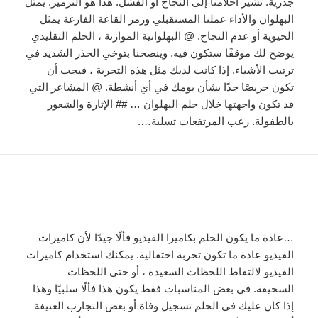
جذرية. تشير أحلامنا إلى النجاح أو الفشل. هذا هو الترميز. يمثل
البهلوان والأداء عملنا المستقبلي ورمز القاعة الفارغة يمثل
الحيوية أو عدم النجاح. @ البهلوانية الموازنة ، الحلم التقليدي
يوضح لك موقفًا ستكون فيه. وينصحنا بتوخي الحذر الشديد في
ترتيب الأشياء. إذا كانت لديك مثل هذه التجربة ، فيجب أن
تكون حريصًا جدًا بشأن يومك في أي أنشطة. @ المشاعر التي
قد تكون واجهتها خلال حلم البهلوان … ## الإثارة والشعور
بالطفولة. رعب المرتفعات تسلية….
…عادة ما يكون الحلم بكاميرا الفيديو فألًا جيدًا لأن كاميرات
الفيديو عادة ما تكون تجربة احتفالية. يمكنك استخدام كاميرات
الفيديو لالتقاط اللحظات السعيدة ، أو حتى اللحظات
السخيفة. في بعض المناسبات فقط يكون هذا فألًا سلبيًا وهذا
إذا كان عليك في الحلم تسجيل وفاة أو بعض التجارب العنيفة