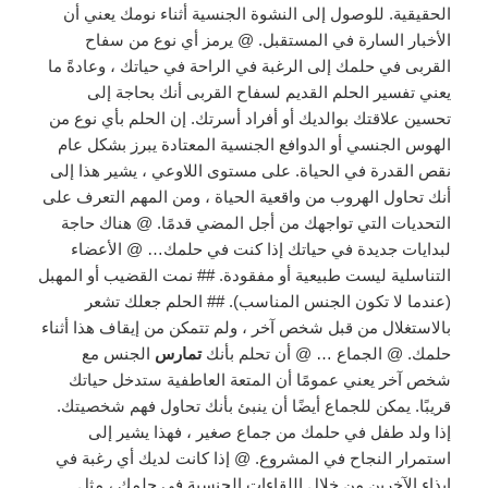
الحقيقية. للوصول إلى النشوة الجنسية أثناء نومك يعني أن
الأخبار السارة في المستقبل. @ يرمز أي نوع من سفاح
القربى في حلمك إلى الرغبة في الراحة في حياتك ، وعادةً ما
يعني تفسير الحلم القديم لسفاح القربى أنك بحاجة إلى
تحسين علاقتك بوالديك أو أفراد أسرتك. إن الحلم بأي نوع من
الهوس الجنسي أو الدوافع الجنسية المعتادة يبرز بشكل عام
نقص القدرة في الحياة. على مستوى اللاوعي ، يشير هذا إلى
أنك تحاول الهروب من واقعية الحياة ، ومن المهم التعرف على
التحديات التي تواجهك من أجل المضي قدمًا. @ هناك حاجة
لبدايات جديدة في حياتك إذا كنت في حلمك… @ الأعضاء
التناسلية ليست طبيعية أو مفقودة. ## نمت القضيب أو المهبل
(عندما لا تكون الجنس المناسب). ## الحلم جعلك تشعر
بالاستغلال من قبل شخص آخر ، ولم تتمكن من إيقاف هذا أثناء
حلمك. @ الجماع … @ أن تحلم بأنك
تمارس
الجنس مع
شخص آخر يعني عمومًا أن المتعة العاطفية ستدخل حياتك
قريبًا. يمكن للجماع أيضًا أن ينبئ بأنك تحاول فهم شخصيتك.
إذا ولد طفل في حلمك من جماع صغير ، فهذا يشير إلى
استمرار النجاح في المشروع. @ إذا كانت لديك أي رغبة في
إيذاء الآخرين من خلال اللقاءات الجنسية في حلمك ، مثل