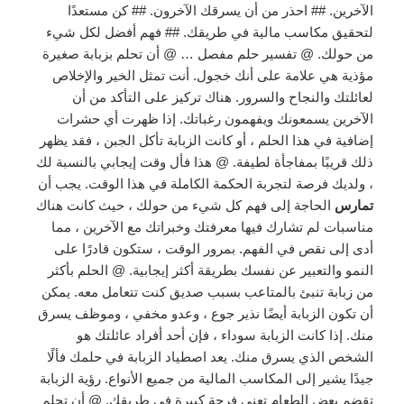
الآخرين. ## احذر من أن يسرقك الآخرون. ## كن مستعدًا
لتحقيق مكاسب مالية في طريقك. ## فهم أفضل لكل شيء
من حولك. @ تفسير حلم مفصل … @ أن تحلم بزبابة صغيرة
مؤذية هي علامة على أنك خجول. أنت تمثل الخير والإخلاص
لعائلتك والنجاح والسرور. هناك تركيز على التأكد من أن
الآخرين يسمعونك ويفهمون رغباتك. إذا ظهرت أي حشرات
إضافية في هذا الحلم ، أو كانت الزبابة تأكل الجبن ، فقد يظهر
ذلك قريبًا بمفاجأة لطيفة. @ هذا فأل وقت إيجابي بالنسبة لك
، ولديك فرصة لتجربة الحكمة الكاملة في هذا الوقت. يجب أن
تمارس
الحاجة إلى فهم كل شيء من حولك ، حيث كانت هناك
مناسبات لم تشارك فيها معرفتك وخبراتك مع الآخرين ، مما
أدى إلى نقص في الفهم. بمرور الوقت ، ستكون قادرًا على
النمو والتعبير عن نفسك بطريقة أكثر إيجابية. @ الحلم بأكثر
من زبابة تنبئ بالمتاعب بسبب صديق كنت تتعامل معه. يمكن
أن تكون الزبابة أيضًا نذير جوع ، وعدو مخفي ، وموظف يسرق
منك. إذا كانت الزبابة سوداء ، فإن أحد أفراد عائلتك هو
الشخص الذي يسرق منك. يعد اصطياد الزبابة في حلمك فألًا
جيدًا يشير إلى المكاسب المالية من جميع الأنواع. رؤية الزبابة
تقضم بعض الطعام تعني فرحة كبيرة في طريقك. @ أن تحلم