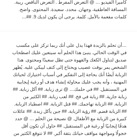
كاميرا الفيديو … @ التعرض المفرط . التعرض الناقص. ريبة.
المسافة العاطفية. وجهان. محدد. سعيدة. المحتوى. واضح.
كلمات مفعمة بالأمل. كلمة. يرجى أن يكون لديك 9. ##…
…أن تحلم بالزبدة فهذا يدل على أنك ربما تركز على مكسب
في الوقت الحالي. ينبئ هذا الحلم أنه سيتعين عليك اصطحاب
صديق لتناول الكعك والقهوة حتى تظل سعيدًا ومحتوى. هذا
الشخص يمر بوقت عصيب ويحتاج إلى كتف ليبكي عليه. يُظهر
الزبابة أيضًا أنك بحاجة إلى التفكير في أسباب اختيارك لحياتك
المهنية ، وأنه يجب عليك محاولة إنشاء هدف أو رغبة إيجابية
في المستقبل. ## في حلمك… @ ترى زبابة. ## أكل زبابة. ##
زبابة جارية. ## زبابة في فخ. ## لعب زبابة. ## الكثير من
الزبابة. ## الزبابة تهاجمك. ## قتل الزبابة. ## اصطياد الزبابة.
## الزبابة قضم. ## رؤية الزبابة. ## جبن يأكل زبدة. ## عائلات
كبيرة من الزبابة مع الأطفال. @ نصيحة من الحلم … @ حدد
هدفًا إيجابيًا أو رغبة في المستقبل. ## حاول أن تكون أقل
خجولًا ومواجهة مواقف حياتك بثقة أكبر. ## لا تتوقع الكثير من