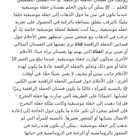
للحلم … @ يمكن أن يكون الحلم بفستان حفلة موسيقية
عندما تكون في سن ما حول الذهاب إلى حفلة موسيقية حلمًا
مليئًا بالترقب يتعلق ببساطة بالرغبة في الحصول على تجربة
حفلة موسيقية. ربما كنت تخطط لحفلة موسيقية خاصة بك أو
ترغب في الذهاب مع شخص مميز. ستظهر بعض الأحلام حول
فساتين الحفلة الراقصة
فتاة
ترى نفسها في الفستان المثالي
أو صبي يرى ال
فتاة
التي يهتم بها بفستان يراه جيدًا. الأحلام
الأخرى ستكون كوارث حفلة موسيقية. عندما تبلغ من العمر 16
عامًا أو نحو ذلك وتحلم بالحفلة الراقصة عادةً ما يكون لهذه
الأحلام جانب تمني أو مخيف لا يعني شيئًا حقًا. في أوقات
أخرى ، فإن الأحلام حول فساتين الحفلة الراقصة تعني الكثير.
@ بالنسبة للمرأة ، غالبًا ما يكون فستان الحفلة الراقصة رمزًا
لشبابها. اعتمادًا على الطريقة التي سارت بها حفلة التخرج –
قل إذا ذهبت إلى حفلة موسيقية وكانت ملكة حفلة التخرج ،
فإن الحلم بمجرد أن تكبر عادة ما يكون حول الحاجة إلى إعادة
الاتصال بشبابها أو الشعور بعمرها. بالنسبة للمرأة التي لم
تذهب إلى حفلة موسيقية ، يمكن أن تكون هذه رغبة في
الشعور بالرومانسية أو الرغبة في الرومانسية في حياتها