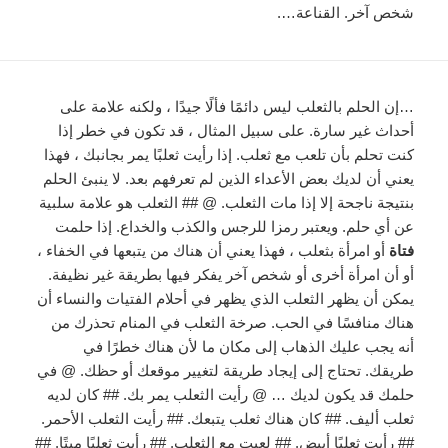
شخص آخر. القناعة….
…إن الحلم بالثعلب ليس دائمًا فألًا جيدًا ، ولكنه علامة على
أحداث غير سارة. على سبيل المثال ، قد تكون في خطر إذا
كنت تحلم بأن تلعب مع ثعلب. إذا رأيت ثعلبًا يمر بجانبك ، فهذا
يعني أن لديك بعض الأعداء الذين لم تعرفهم بعد. لا ينبئ الحلم
بنتيجة ناجحة إلا إذا مات الثعلب. @ ## الثعلب هو علامة سلبية
عن أي حلم. ويعتبر رمزا للرجس والكذب والخداع. إذا حلمت
فتاة
أو امرأة بثعلب ، فهذا يعني أن هناك من يتبعها في الخفاء ،
أو أن امرأة أخرى أو شخص آخر يفكر فيها بطريقة غير نظيفة.
يمكن أن يظهر الثعلب الذي يظهر في أحلام الفتيات والنساء أن
هناك منافسًا في الحب. صرخة الثعلب في المنام تحذرك من
أنه يجب عليك الذهاب إلى مكان ما لأن هناك خطرًا في
طريقك. تحتاج إلى إيجاد طريقة لتغيير موقعك أو حظك. @ في
حلمك قد يكون لديك … @ رأيت الثعلب يمر بك. ## كان لديه
ثعلب أليف. ## كان هناك ثعلب يتبعك. ## رأيت الثعلب الأحمر.
## رأيت ثعلبًا أبيض. ## لعبت مع الثعلب. ## رأيت ثعلبًا ميتًا. ##