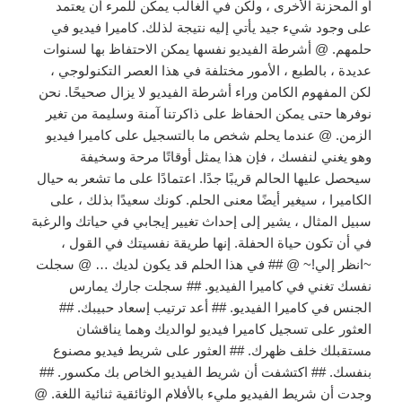
أو المحزنة الأخرى ، ولكن في الغالب يمكن للمرء أن يعتمد
على وجود شيء جيد يأتي إليه نتيجة لذلك. كاميرا فيديو في
حلمهم. @ أشرطة الفيديو نفسها يمكن الاحتفاظ بها لسنوات
عديدة ، بالطبع ، الأمور مختلفة في هذا العصر التكنولوجي ،
لكن المفهوم الكامن وراء أشرطة الفيديو لا يزال صحيحًا. نحن
نوفرها حتى يمكن الحفاظ على ذاكرتنا آمنة وسليمة من تغير
الزمن. @ عندما يحلم شخص ما بالتسجيل على كاميرا فيديو
وهو يغني لنفسك ، فإن هذا يمثل أوقاتًا مرحة وسخيفة
سيحصل عليها الحالم قريبًا جدًا. اعتمادًا على ما تشعر به حيال
الكاميرا ، سيغير أيضًا معنى الحلم. كونك سعيدًا بذلك ، على
سبيل المثال ، يشير إلى إحداث تغيير إيجابي في حياتك والرغبة
في أن تكون حياة الحفلة. إنها طريقة نفسيتك في القول ،
~انظر إلي!~ @ ## في هذا الحلم قد يكون لديك … @ سجلت
نفسك تغني في كاميرا الفيديو. ## سجلت جارك يمارس
الجنس في كاميرا الفيديو. ## أعد ترتيب إسعاد حبيبك. ##
العثور على تسجيل كاميرا فيديو لوالديك وهما يناقشان
مستقبلك خلف ظهرك. ## العثور على شريط فيديو مصنوع
بنفسك. ## اكتشفت أن شريط الفيديو الخاص بك مكسور. ##
وجدت أن شريط الفيديو مليء بالأفلام الوثائقية ثنائية اللغة. @