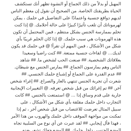
المهبل أو بدلاً من ذلك الجماع أو النشوة تظهر أنك تستكشف
الحياة بطريقتك الخاصة. من الصحيح أن نقول إن معظم الناس
لديهم دوافع جنسية واعتمادًا على التفاصيل في حلمك ، يمكن
لهرموناتك أن تلعب تأثيرًا كبيرًا على حالة أحلامك. @ إذا كنت
تحلم بممارسة الجنس بشكل منتظم ، فمن المحتمل أن تكون
هذه الهرمونات هي سبب حلمك. @ إذا كان الحلم غريبًا بأي
شكل من الأشكال ، فمن المهم أن تقرأ! @ في حلمك قد يكون
لديك… @ لقاءات جنسية ممتعة. ## كنت راضيا وسعيدا
بعلاقاتك الشخصية. ## صنعت الحب لشخص ما. ## شاهد
الناس وهم يمارسون الجماع. ## يمارس الجنس مع شيطان.
## عدم القدرة على الجماع أو إشباع حلمك الجنسي. ##
شعرت أن تجربة الجنس تنتهي بالعار والصراع. ## إغراء شخص
آخر. ## تم إغرائك من قبل شخص تعرفه. @ التغييرات الإيجابية
جارية على قدم وساق إذا … @ استمتعت بالجنس. ## كانت
التجارب داخل حلمك مقلقة بأي شكل من الأشكال ، على
سبيل المثال تعرضت للاغتصاب من قبل شخص آخر ، ثم إذا
تمكنت من مواجهة الموقف داخل حلمك والهروب من هذا الأمر
، فهذا فأل إيجابي. ## لقد عبرت عن أي نوع من السلبية تجاه
الوضع الجنسي داخل حلمك. ## الوضع جعلك تشعر بعدم