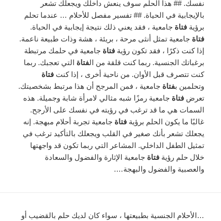
نفسك. ## هذا الحلم سوف ينعش داخلك ويجعلك تشعر
بالإيجابية في الحياة. ## تفسير مفصل للأحلام … عندما تحلم
برؤية
فتاة
جامعية ، فقد يعني ذلك نتيجة إيجابية في الحياة.
فتاة
جامعية تمثل أنثى مرحة ، بريئة ، هشة وذات طبيعة ناعمة.
إذا كنت ذكرًا ، فقد تكون رؤية
فتاة
جامعية في حلمك مرتبطة
برغباتك الجنسية. ربما كنت قلقة من ال
فتاة
التي تعجبك. ربما
كنت تتصرف قبل الأوان. من ناحية أخرى ، إذا كنت
فتاة
وتحلمين ب
فتاة
جامعية ، فمن المرجح أن هذا مرتبط بشخصيتك.
تعرض
فتاة
جامعية رمزًا شبه مثالي لامرأة شابة وجميلة. هذه
السمات هي ما قد ترغب في رؤيته في نفسك على الأرجح.
غالبًا ما يكون الحلم برؤية
فتاة
جامعية تجربة أحلام مبهجة. إنه
يجعلك تشعر بأنك صغير في القلب ويجعلك بالتأكيد ترغب في
تمثيل الطفل الداخلي. المشاعر التي ربما تكون قد واجهتها
خلال حلم رؤية
فتاة
جامعية الإثارة والفضول والسعادة
والعصبية والفضول والبهجة….
…الأحلام الجنسية بطبيعتها ، سواء كان لديك حلم بالقضيب أو