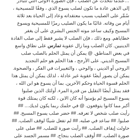
…عندما نتحدث عن الصلب ، فإن الصورة الأولى التي تتبادر
إلى الذهن عادة ما تكون لصلب يسوع الذي ، وفقًا للمسيحية ،
سُمِّر على الصليب بسبب معتقداته وعاد إلى الحياة بعد ثلاثة
أيام من وفاته. غالبًا ما يكون الصليب رمزًا للمسيحية ويسوع
المسيح وكيف ساعد موته الجنس البشري على أن يغفر
خطاياهم. ومع ذلك ، فإن الصلب لا يشير فقط إلى صلب القادة
الدينيين. كان الصلب وما زال عقوبة
تمارس
على نطاق واسع
في بعض المناطق. @ يمكن أن يمثل الحلم بالصلب صلب
المسيح الديني. على الأرجح ، هذا الحلم هو حلم التجديد
الروحي أو الديني ، والوحي ، والتغييرات في الفكر ، والصحوة.
يمكن أن يصور أيضًا عقوبة غير عادلة ، لذلك يمكن أن يمثل هذا
الحلم قسوة الحياة وحكم الآخرين. بما أن يسوع هو ابن الله ،
فقد يمثل أيضًا التقليل من قدرة المرء. أولئك الذين صلبوا
يسوع المسيح لم يؤمنوا أنه كان الابن ، لكنه كان يمتلك قوة
أكبر مما كانوا يتوقعون. @ في حلمك ربما يكون لديك… ##
رأيت صلب شخص لا تعرفه. ## حضر صلب يسوع المسيح. ##
صلبوا. ## ساعد في صلبه. ## لم تفعل شيئًا لوقف الصلب. ##
حاولت إيقاف الصلب. ## رأيت صورة للصلب. ## صلى على
صورة الصلب. ## أوقف الصلب بنجاح. ## مسمر الجسد على