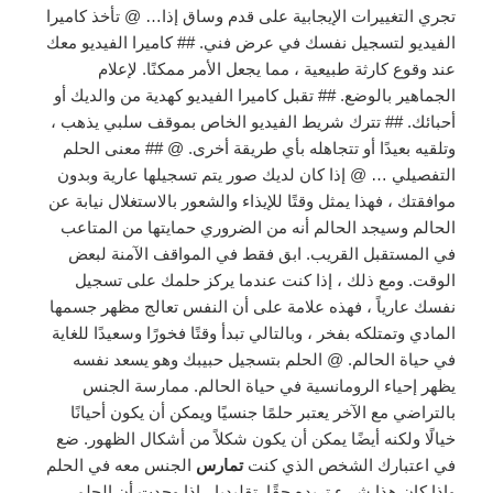
تجري التغييرات الإيجابية على قدم وساق إذا… @ تأخذ كاميرا
الفيديو لتسجيل نفسك في عرض فني. ## كاميرا الفيديو معك
عند وقوع كارثة طبيعية ، مما يجعل الأمر ممكنًا. لإعلام
الجماهير بالوضع. ## تقبل كاميرا الفيديو كهدية من والديك أو
أحبائك. ## تترك شريط الفيديو الخاص بموقف سلبي يذهب ،
وتلقيه بعيدًا أو تتجاهله بأي طريقة أخرى. @ ## معنى الحلم
التفصيلي … @ إذا كان لديك صور يتم تسجيلها عارية وبدون
موافقتك ، فهذا يمثل وقتًا للإيذاء والشعور بالاستغلال نيابة عن
الحالم وسيجد الحالم أنه من الضروري حمايتها من المتاعب
في المستقبل القريب. ابق فقط في المواقف الآمنة لبعض
الوقت. ومع ذلك ، إذا كنت عندما يركز حلمك على تسجيل
نفسك عارياً ، فهذه علامة على أن النفس تعالج مظهر جسمها
المادي وتمتلكه بفخر ، وبالتالي تبدأ وقتًا فخورًا وسعيدًا للغاية
في حياة الحالم. @ الحلم بتسجيل حبيبك وهو يسعد نفسه
يظهر إحياء الرومانسية في حياة الحالم. ممارسة الجنس
بالتراضي مع الآخر يعتبر حلمًا جنسيًا ويمكن أن يكون أحيانًا
خيالًا ولكنه أيضًا يمكن أن يكون شكلاً من أشكال الظهور. ضع
في اعتبارك الشخص الذي كنت
تمارس
الجنس معه في الحلم
وإذا كان هذا شيء تريده حقًا. تقليديا ، إذا وجدت أن الحلم