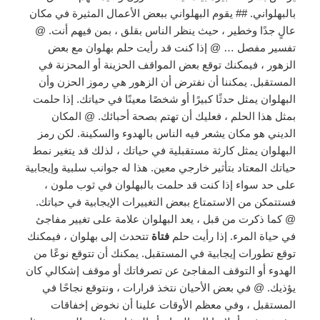
بالبهلواني. ## يقوم البهلواني ببعض الأعمال المثيرة في مكان
عالٍ جدًا وخطير ، حيث ينظر الناس بقلق ، بمن فيهم أنت. @
تفسير مفصل … @ إذا كنت قد رأيت حلم بهلوان مع بعض
الزهور ، فيمكنك توقع بعض المواقف الحزينة أو المحزنة في
المستقبل. يمكننا أن نفترض أن الزهور هي رموز الحزن وأن
البهلوان يمثل حدثًا كبيرًا أو شخصًا معينًا في حياتك. إذا حلمت
بمثل هذا الحلم ، فعليك أن تهتم بصحة أحبائك. @ المكان
الديني هو مكان يشعر فيه الناس بالهدوء والسكينة. لكن رمز
البهلوان يمثل كارثة مستقبلية في حياتك ، لذلك قد يتغير نمط
حياتك المعتاد بتأثير خارجي معين. هذا له جوانب سلبية وإيجابية
على حد سواء إذا كنت قد حلمت بالبهلوان في ثوب ملون ،
فستتمكن من الاستمتاع ببعض التغييرات الإيجابية في حياتك.
@ كما ذكرت من قبل ، يعد البهلوان علامة على تغيير مفاجئ
في حياة المرء. إذا رأيت حلم
فتاة
تتحدث إلى بهلوان ، فيمكنك
توقع تطورات إيجابية في المستقبل. يمكنك أن تتوقع نوعًا من
الهدوء أو التوقف المفاجئ عن تصرفاتك أو موقف إشكالي كان
يؤذيك. @ في بعض الأحيان نتخذ قرارات ، ونتوقع نجاحًا في
المستقبل ، وفي معظم الأوقات علينا أن نخوض إخفاقات