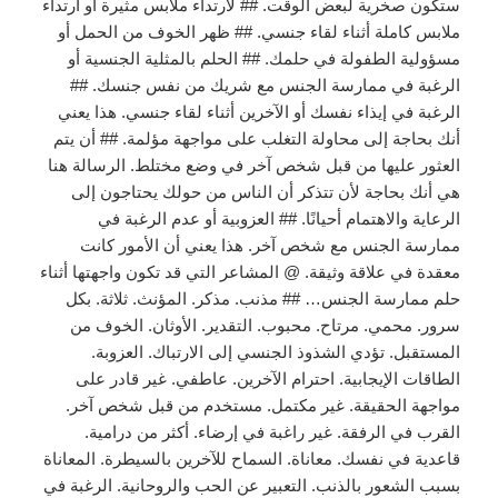
ستكون صخرية لبعض الوقت. ## لارتداء ملابس مثيرة أو ارتداء
ملابس كاملة أثناء لقاء جنسي. ## ظهر الخوف من الحمل أو
مسؤولية الطفولة في حلمك. ## الحلم بالمثلية الجنسية أو
الرغبة في ممارسة الجنس مع شريك من نفس جنسك. ##
الرغبة في إيذاء نفسك أو الآخرين أثناء لقاء جنسي. هذا يعني
أنك بحاجة إلى محاولة التغلب على مواجهة مؤلمة. ## أن يتم
العثور عليها من قبل شخص آخر في وضع مختلط. الرسالة هنا
هي أنك بحاجة لأن تتذكر أن الناس من حولك يحتاجون إلى
الرعاية والاهتمام أحيانًا. ## العزوبية أو عدم الرغبة في
ممارسة الجنس مع شخص آخر. هذا يعني أن الأمور كانت
معقدة في علاقة وثيقة. @ المشاعر التي قد تكون واجهتها أثناء
حلم ممارسة الجنس… ## مذنب. مذكر. المؤنث. ثلاثة. بكل
سرور. محمي. مرتاح. محبوب. التقدير. الأوثان. الخوف من
المستقبل. تؤدي الشذوذ الجنسي إلى الارتباك. العزوبة.
الطاقات الإيجابية. احترام الآخرين. عاطفي. غير قادر على
مواجهة الحقيقة. غير مكتمل. مستخدم من قبل شخص آخر.
القرب في الرفقة. غير راغبة في إرضاء. أكثر من درامية.
قاعدية في نفسك. معاناة. السماح للآخرين بالسيطرة. المعاناة
بسبب الشعور بالذنب. التعبير عن الحب والروحانية. الرغبة في