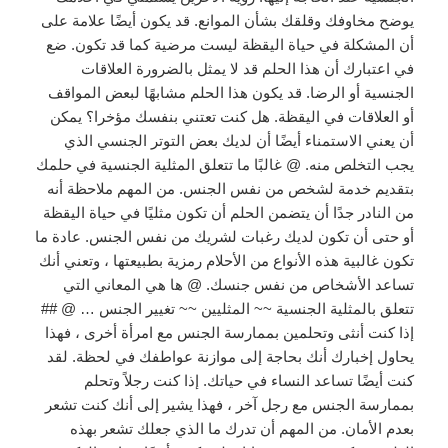
يوضح مخاوفك وقلقك بشأن الموانع. قد يكون أيضًا علامة على
أن المشكلة في حياة اليقظة ليست مرضية كما قد تكون. ضع
في اعتبارك أن هذا الحلم قد لا يمثل بالضرورة العلاقات
الجنسية أو الرضا. قد يكون هذا الحلم مشابهًا لبعض المواقف
أو العلاقات في اليقظة. هل كنت تعتني بنفسك مؤخرا؟ يمكن
أن يعني الاستمناء أيضًا أن لديك بعض التوتر الجنسي الذي
يجب التخلص منه. @ غالبًا ما تتعلق المثلية الجنسية في حلمك
بتقديم خدمة لشخص من نفس الجنس. من المهم ملاحظة أنه
من النادر جدًا أن يتضمن الحلم أن تكون مثليًا في حياة اليقظة
أو حتى أن تكون لديك رغبات لشريك من نفس الجنس. عادة ما
تكون غالبية هذه الأنواع من الأحلام رمزية بطبيعتها ، وتعني أنك
تساعد الأشخاص من نفس جنسك. @ ها هي المعاني التي
تتعلق بالمثلية الجنسية ~~ المثليين ~~ تغيير الجنس … @ ##
إذا كنت أنثى وتحلمين بممارسة الجنس مع امرأة أخرى ، فهذا
يحاول إخبارك أنك بحاجة إلى موازنة عواطفك في لحظة. لقد
كنت أيضًا تساعد النساء في حياتك. إذا كنت رجلاً وتحلم
بممارسة الجنس مع رجل آخر ، فهذا يشير إلى أنك كنت تشعر
بعدم الأمان. من المهم أن تدرك ما الذي جعلك تشعر بهذه