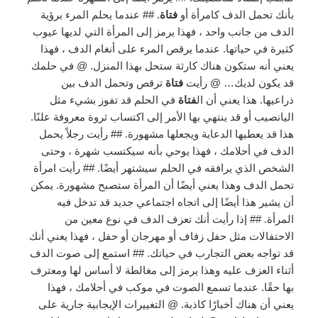
بأنك تحمل الدف كامرأة أو
فتاة
. ## عندما يحلم المرء برؤية
الدف من جانب واحد ، فهذا يرمز إلى المرأة التي لديها عيوب
كثيرة في حياتها. عندما يرقص المرء على أنغام الدف ، فهذا
يعني أنه ستكون هناك كارثة ستحل بهذا المنزل. @ في حلمك
قد يكون لديك… @ رأيت
فتاة
ترقص وتحمل الدف بين
ذراعيها. هذا يعني أن ال
فتاة
في الحلم قد تفوز بشيء مثل
اليانصيب أو قد ينتهي بها الأمر إلى اكتساب ثروة معروفة علنًا.
هذا قد يعطيها الدعاية ويجعلها مشهورة. ## رأيت رجلاً يحمل
الدف في أحلامك ، فهذا يوحي بأنه سيكتسب شهرة ، وحتى
الشخص الذي يرافقه في الحلم سيشتهر أيضًا. ## رأيت امرأة
تحمل الدف وهذا يعني أيضًا أن المرأة ستصبح مشهورة. يمكن
أن يشير هذا أيضًا إلى اتجاه اجتماعي جديد قد تدخل فيه
المرأة. ## إذا رأيت أنك تعزف الدف في نوع معين من
الاحتفالات مثل حفل زفاف أو مهرجان أو حفل ، فهذا يعني أنك
قد تواجه بعض التجارب في حياتك. ## استمع إلى صوت الدف
أثناء العزف عليه وهذا يرمز إلى مغالطة لا أساس لها ومعترف
بها حقًا. عندما تسمع الصوت في موكب في أحلامك ، فهذا
يعني أن هناك أخبارًا كاذبة. @ التغييرات الإيجابية جارية على