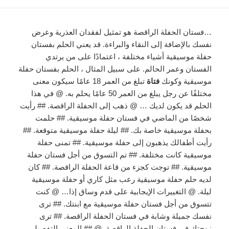
…فستان الحفلة الراقصة هو تمثيل لفقدان العذرية وعرض
نفسك بالإضافة إلى النقاء والبراءة. قد يعني الحلم بفستان
حفلة موسيقية أشياء مختلفة ، اعتمادًا على من يرتدي
الفستان وعمر الحالم. على سبيل المثال ، الحلم بفستان حفلة
موسيقية وكونك
فتاة
تبلغ من العمر 18 عامًا سيكون معنى
مختلفًا عن رجل يبلغ من العمر 50 عامًا يحلم به. @ في هذا
الحلم قد يكون لديك … @ ذهب إلى الحفلة الراقصة. ## رأيت
شخصًا من الماضي في فستان حفلة موسيقية. ## حلمت
بحفلة موسيقية خاصة بك. ## ليلة حفلة موسيقية متوقعة. ##
رأيت أطفالك يذهبون إلى حفلة موسيقية. ## تمنى حفلة
موسيقية كانت مختلفة. ## تم التسوق من أجل فستان حفلة
موسيقية. ## توجت كجزء من قاعة الحفلة الراقصة. ## كان
لديه حلم حفلة موسيقية رعب مثل كاري أو حفلة موسيقية
ليلة. @ التغييرات الإيجابية على قدم وساق إذا… @ كنت
تتسوق من أجل فستان حفلة موسيقية مع ابنتك. ## ترى
نفسك جميلة وشابة في فستان الحفلة الراقصة. ## ترى
زوجتك في فستان الحفلة الراقصة. @ ## المعنى التفصيلي