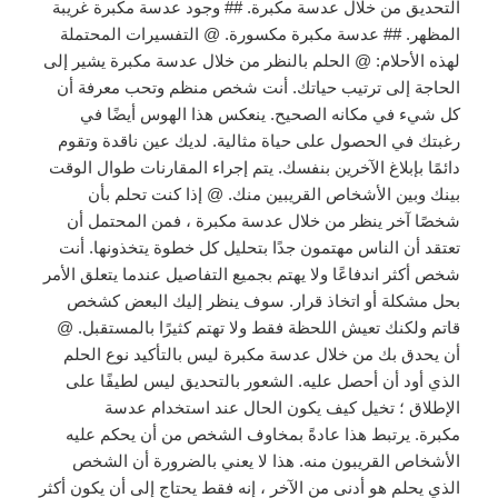
التحديق من خلال عدسة مكبرة. ## وجود عدسة مكبرة غريبة
المظهر. ## عدسة مكبرة مكسورة. @ التفسيرات المحتملة
لهذه الأحلام: @ الحلم بالنظر من خلال عدسة مكبرة يشير إلى
الحاجة إلى ترتيب حياتك. أنت شخص منظم وتحب معرفة أن
كل شيء في مكانه الصحيح. ينعكس هذا الهوس أيضًا في
رغبتك في الحصول على حياة مثالية. لديك عين ناقدة وتقوم
دائمًا بإبلاغ الآخرين بنفسك. يتم إجراء المقارنات طوال الوقت
بينك وبين الأشخاص القريبين منك. @ إذا كنت تحلم بأن
شخصًا آخر ينظر من خلال عدسة مكبرة ، فمن المحتمل أن
تعتقد أن الناس مهتمون جدًا بتحليل كل خطوة يتخذونها. أنت
شخص أكثر اندفاعًا ولا يهتم بجميع التفاصيل عندما يتعلق الأمر
بحل مشكلة أو اتخاذ قرار. سوف ينظر إليك البعض كشخص
قاتم ولكنك تعيش اللحظة فقط ولا تهتم كثيرًا بالمستقبل. @
أن يحدق بك من خلال عدسة مكبرة ليس بالتأكيد نوع الحلم
الذي أود أن أحصل عليه. الشعور بالتحديق ليس لطيفًا على
الإطلاق ؛ تخيل كيف يكون الحال عند استخدام عدسة
مكبرة. يرتبط هذا عادةً بمخاوف الشخص من أن يحكم عليه
الأشخاص القريبون منه. هذا لا يعني بالضرورة أن الشخص
الذي يحلم هو أدنى من الآخر ، إنه فقط يحتاج إلى أن يكون أكثر