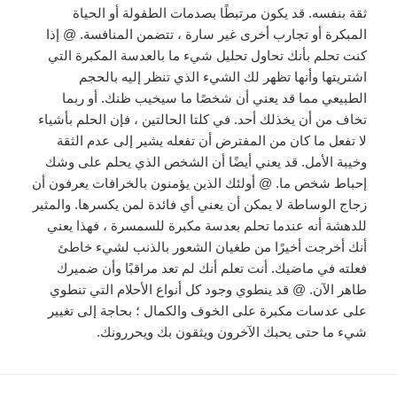
ثقة بنفسه. قد يكون مرتبطًا بصدمات الطفولة أو الحياة
المبكرة أو تجارب أخرى غير سارة ، تتضمن المنافسة. @ إذا
كنت تحلم بأنك تحاول تحليل شيء ما بالعدسة المكبرة التي
اشتريتها وأنها تظهر لك الشيء الذي تنظر إليه بالحجم
الطبيعي مما قد يعني أن شخصًا ما سيخيب ظنك. أو ربما
تخاف من أن يخذلك أحد. في كلتا الحالتين ، فإن الحلم بأشياء
لا تفعل ما كان من المفترض أن تفعله يشير إلى عدم الثقة
وخيبة الأمل. قد يعني أيضًا أن الشخص الذي يحلم على وشك
إحباط شخص ما. @ أولئك الذين يؤمنون بالخرافات يعرفون أن
زجاج الوساطة لا يمكن أن يعني أي فائدة لمن يكسرها. والمثير
للدهشة أنه عندما تحلم بعدسة مكبرة للسمسرة ، فهذا يعني
أنك أخرجت أخيرًا من طغيان الشعور بالذنب لشيء خاطئ
فعلته في ماضيك. أنت تعلم أنك لم تعد مراقبًا وأن ضميرك
طاهر الآن. @ قد ينطوي وجود كل أنواع الأحلام التي تنطوي
على عدسات مكبرة على الخوف والكمال ؛ بحاجة إلى تغيير
شيء ما حتى يحبك الآخرون ويثقون بك ويحررونك.