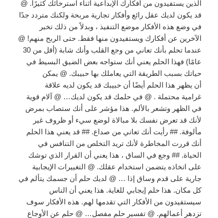
الذين يستفيدون من أفكارك الإبداعية أثناء استرخائك كثيرًا. @
قد يكون لديك عقل رائع وأفكار تجارية مربحة ولكنك متردد جدًا
في وضع هذه الأفكار موضع التنفيذ ، وبدلاً من ذلك تخبر
الآخرين عن أفكارك ويستفيدون منها فقط. حتى الربح منهم! @
عندما تحلم بأنك تعاني من وجع القلب وأنك شابة (أقل من 30
عامًا) فهذا الحلم يعني أنك ستواجه بعض الضيق البسيط في
حياتك بسبب الطريقة التي يعاملك بها حبيبك. @ يمكن
أن يظهر هذا الحلم أيضًا أن حبيبك قد يكون لديه علاقة
غرامية محتملة . @ في حلمك قد يكون لديك… @ آلام قوية
في الظهر وتشعر بالألم. هذا مؤشر على أنك ستصاب بمرض
لأنك قد تعرض نفسك بلا مبالاة لوضع سيء أو ظروف غير
مألوفة. ## رأيت أنك تعاني من صداع. ## قد يعني هذا الحلم
أنك قررت المخاطرة لأنك تريد التخلص من التنافس في
الحياة. ## وجع في الساق ، هذا يعني أن القرار الذي توشك
على اتخاذه يتضمن استخدام عقلك. @ التغييرات الإيجابية
جارية على قدم وساق إذا … @ لديك حلم أن جسمك يتألم في
كل مكان. هذا حلم إيجابي للغاية. هذا يعني أن الناس
سيستفيدون من الأفكار التي تقدمها لهم. هذه الأفكار سوف
تزدهر أعمالهم. @ تفسير حلم مفصل… @ حلم عن الأوجاع