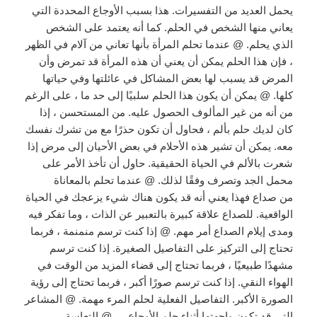
يحمل العديد من التفسيرات. هذا بسبب الأوجاع المحددة التي
يعاني منها الشخص في الحلم. كما أنه يعتمد على الشخص
الذي يحلم. @ عندما تحلم المرأة بأنها تعاني من آلام في الظهر
، فإن هذا الحلم يمكن أن يعني أن هذه المرأة قد تمرض وأن
المرض قد يسبب لها بعض المشاكل في عائلتها وفي حياتها
كلها. @ يمكن أن يكون هذا الحلم سلبيًا إلى حد ما ، على الرغم
من أنه من غير المألوف الحصول عليه. من المستحسن ، إذا
كان لديك حلم بألم ، فحاول أن تكون حذرًا مع من تشرك نفسك
معه. يمكن أن تشير هذه الأحلام في بعض الأحيان إلى مرض إذا
شعرت بالألم في الحياة الحقيقية. حاول أن تأخذ الأمر على
محمل الجد وتصرف وفقًا لذلك. @ عندما تحلم بالمعاناة
من صداع فهذا يعني أنه قد يكون هناك شيء يزعجك في الحياة
الواقعية. للصداع علاقة كبيرة بالتعبير عن الذات ، وما تفكر فيه
ومدى إيلام الصداع أمر مهم. @ إذا كنت ترسم منمنمة ، فربما
تحتاج إلى التركيز على التفاصيل الصغيرة. إذا كنت ترسم
مشهدًا طبيعيًا ، فربما تحتاج إلى قضاء المزيد من الوقت في
الهواء النقي. إذا كنت ترسم صورًا أكبر ، فربما تحتاج إلى رؤية
الصورة الأكبر. التفاصيل الفعلية لحلم المرء مهمة. @ المشاعر
التي قد تكون واجهتها أثناء حلم الأوجاع … @ التعاسة ،