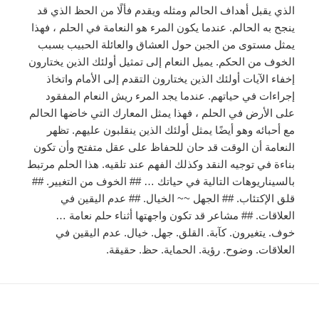
الذي يقبل أهداف الحالم ومثله ويقدم فألًا من الحظ الذي قد
ينجح به الحالم. عندما يكون المرء هو النعامة في الحلم ، فهذا
يمثل مستوى من الجبن حول العشاق والعائلة الحبيب بسبب
الخوف من الحكم. يميل النعام إلى تمثيل أولئك الذين يختارون
إخفاء الآيات أولئك الذين يختارون التقدم إلى الأمام واتخاذ
إجراءات في حياتهم. عندما يجد المرء ريش النعام المفقود
على الأرض في الحلم ، فهذا يمثل المعارك التي خاضها الحالم
مع أحبائه وهو أيضًا يمثل أولئك الذين ينقلبون عليهم. تظهر
النعامة أن الوقت قد حان للحفاظ على عقل متفتح وأن تكون
بناءة في توجيه النقد وكذلك الفهم عند تلقيه. هذا الحلم مرتبط
بالسيناريوهات التالية في حياتك … ## الخوف من التغيير. ##
قلق الإكتئاب. ## الجهل ~~ الخيال. ## عدم اليقين في
العلاقات. ## مشاعر قد تكون واجهتها أثناء حلم نعامة …
خوف. يتغيرون. كآبة. القلق. جهل. خيال. عدم اليقين في
العلاقات. وضوح. رؤية. الحماية. حظ. حقيقة.