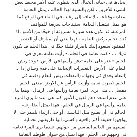
إيجادها في حياته. الخيال الذي ينطوي عليه الأمر محبط بعض
الشيء للآخرين ، لكن بالنسبة لهذا الحالم ، يمثل النعامة
سعادته وقناعه بالإضافة إلى رغبته في البقاء في الواقع كما
هو. يمثل تشغيل النعامة استنتاجات سريعة للمواقف
المرعبة. قد تكون هذه سيارة مسروقة أو خوفًا من الأسوأ. إذا
كنت تحلم بركض النعامة ، فهذا يعني أن سيارتك أو العنصر
المفقود سيعود إليك بأضرار قليلة جدًا. في هذا الحلم قد يكون
لديك … • كنت نعامة في الحلم. • رأيت نعامة تجري في
الحلم. • عثر على نعامة تدفن رأسها في الأرض. • وجد ريش
النعام على الأرض. التغييرات الإيجابية على قدم وساق إذا …
(النعام يحدق في وجهك. (التقطت ريش النعام ودفنته في
الحلم. (صرت نعامة وأزلت الرأس عن الأرض. معنى الحلم
مفصل … متى يرى المرء نعامة ورأسها في الرمال ، وهذا يدل
على عدم استعدادهم لقبول الأمور كما هي. عندما يرى المرء
نعامة برأسها في الرمال في الحلم ، فهذا يمثل أيضًا رغبة
الحالم في أن يصبح مثل الناسك ، أو حتى ارتداء بليندر حتى لا
يواجهوا حقيقة أكثر واقعية وأقسى. إنها طريقتهم لحماية
أنفسهم من العالم القاسي من حولهم. عندما يرى المرء نعامة
في وجههم في الحلم ، فهذا يمثل من حيوان طوطم النعامة