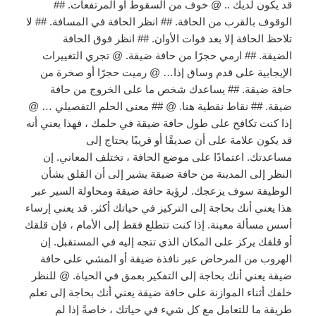
قد يكون لديك .. @ خوف من السقوط أو المرتفعات. ##
الوقوف بالقرب من الحافة. ## انظر الحافة في المسافة. ## لا
تلاحظ الحافة إلا بعد فوات الأوان. ## انظر فوق الحافة
الضيقة. ## ارمي حجرًا من حافة ضيقة. @ تجري التغييرات
الإيجابية على قدم وساق إذا… @ رميت حجرًا أو صخرة من
حافة ضيقة. ## يساعدك شخص ما على الخروج من حافة
ضيقة. ## نقاط نقطية هنا. @ ## معنى الحلم التفصيلي … @
إذا كنت تكافح على طول حافة ضيقة في حلمك ، فهذا يعني أنه
قد يكون علامة على أن صديقًا أو قريبًا يحتاج إلى
مساعدتك. اعتمادًا على موضع الحافة ، تختلف المعاني. إن
النظر إلى المدينة من حافة ضيقة يشير إلى أن القلق بشأن
الوظيفة سوف يزعجك. لرؤية حافة ضيقة ومحاولة السير عبر
هذا يعني أنك بحاجة إلى التركيز في حياتك أكثر. قد يعني إرساء
أسس مسألة معينة. إذا كنت تتطلع فقط إلى الأمام ، فإن قلقك
أو قلقك يركز على المكان الذي تتجه إليه في المستقبل. إن
الهروب من المرحاض عبر نافذة ضيقة أو المشي على حافة
ضيقة يعني أنك بحاجة إلى التفكير بعمق في الحياة. @ للنظر
خلفك أثناء الموازنة على حافة ضيقة يعني أنك بحاجة إلى تعلم
طريقة ما للتعامل مع كل شيء في حياتك ، خاصةً إذا لم