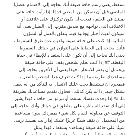
تسقط. يعني رسم حافة ضيقة أنك بحاجة إلى الاهتمام بقضايا
الماضي قبل أن تتمكن من المضي قدمًا. إذا رأيت حافة على
يمينك في الحلم ، فيجب أن يكون تركيزك على علاقتك أو
الاختلاف الذي تواجهه مع صديق مقرب. إلى اليسار يعني أنه
سيكون لديك أخبار إيجابية فيما يتعلق بالعمل أو الشؤون
المالية. إذا كنت على حافة ضيقة ولديك عدة طرق للسقوط ،
فأنت بحاجة إلى الحفاظ على التوازن في حياتك. السقوط
يعني أنك بحاجة إلى أن تكون على استعداد للإبطاء في حياة
اليقظة. ## إذا كنت تحلم بشخص يقف على حافة ضيقة
ويحتمل أن يقفز للانتحار ، فهذا يعني أن الآخرين بحاجة إلى
مساعدتك بطريقة ما. إذا كنت تعرف هذا الشخص بالفعل ،
فبمجرد أن تستيقظ يجب عليك الاتصال به للتأكد من أنه يعمل
بشكل جيد. إذا لم يكن كذلك ، فحاول تقديم مساعدتك بطريقة
ما. ## إذا وجدت نفسك تسقط أو تنزلق من حافة ، فهذا يشير
إلى أنك تفقد السيطرة على مناطق في حياتك وأنك بحاجة إلى
التوقف عن محاولة القيام بكل شيء بمفردك. بدون مساعدة
من المحتمل أن تفقد شيئًا عزيزًا عليك. إذا رأيت نفسك ترمي
شيئًا على حافة ضيقة وتشاهده يسقط ، فهذا يمثل
الاستسلام. هذا أمر إيجابي لأنه عادة ما يكون شيئًا سيئًا